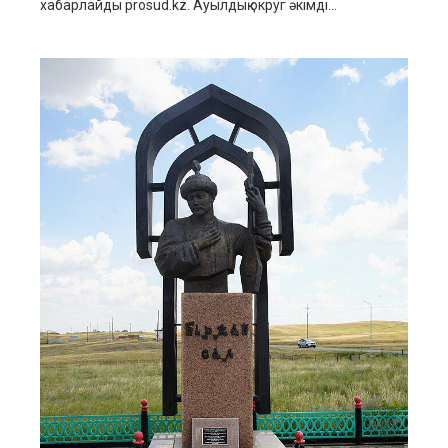
хабарлайды prosud.kz. Ауылдық округ әкімді...