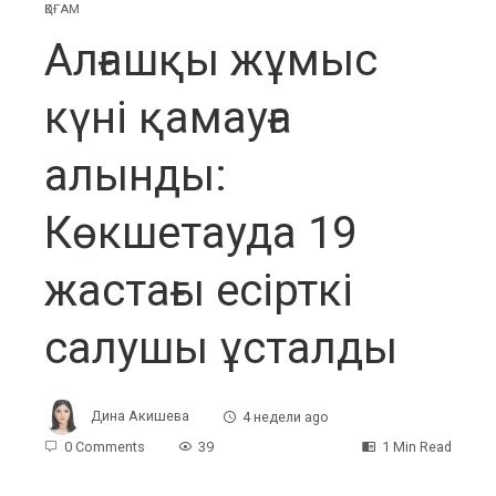
ҚОҒАМ
Алғашқы жұмыс
күні қамауға
алынды:
Көкшетауда 19
жастағы есірткі
салушы ұсталды
Дина Акишева
4 недели ago
0 Comments
39
1 Min Read