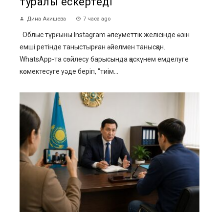
туралы ескертеді
Дина Акишева
7 часа ago
Облыс тұрғыны Instagram әлеуметтік желісінде өзін
емші ретінде таныстырған әйелмен танысқан.
WhatsApp-та сөйлесу барысында қаскүнем емделуге
көмектесуге уәде беріп, "тиім...