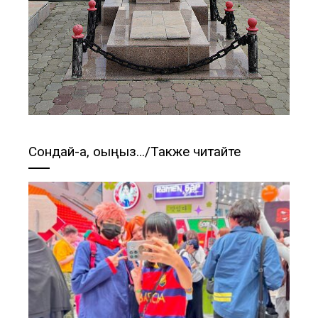
Сондай-ақ, оқыңыз…/Также читайте