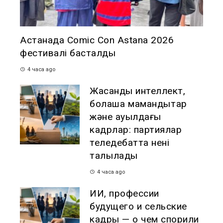
Астанада Comic Con Astana 2026
фестивалі басталды
4 часа ago
Жасанды интеллект,
болашақ мамандықтар
және ауылдағы
кадрлар: партиялар
теледебатта нені
талқылады
4 часа ago
ИИ, профессии
будущего и сельские
кадры — о чем спорили