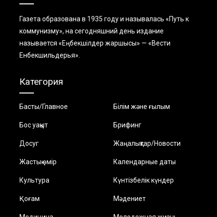
Газета образована в 1935 году и называлась «Путь к
коммунизму», на сегодняшний день издание
называется «Еңбекшiлдер жаршысы» — «Вести
Енбекшильдерья».
Категория
Басты/Главное
Білім және ғылым
Бос уақыт
Брифинг
Досуг
Жаңалықтар/Новости
Жастық өмір
Календарные даты
Культура
Күнтізбелік күндер
Қоғам
Мәдениет
Медицина
Молодежная жизнь