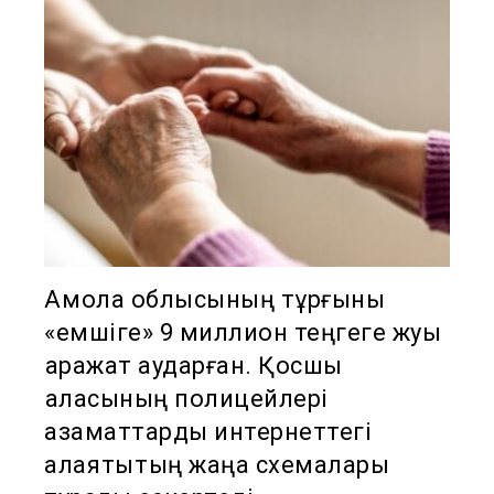
Ақмола облысының тұрғыны
«емшіге» 9 миллион теңгеге жуық
қаражат аударған. Қосшы
қаласының полицейлері
азаматтарды интернеттегі
алаяқтықтың жаңа схемалары