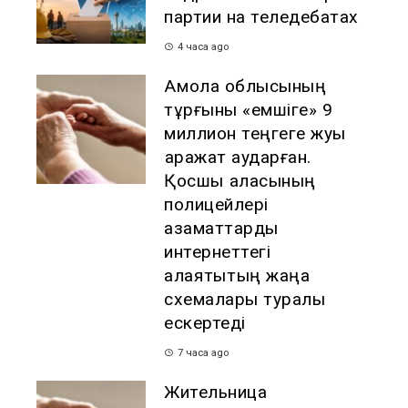
партии на теледебатах
4 часа ago
Ақмола облысының
тұрғыны «емшіге» 9
миллион теңгеге жуық
қаражат аударған.
Қосшы қаласының
полицейлері
азаматтарды
интернеттегі
алаяқтықтың жаңа
схемалары туралы
ескертеді
7 часа ago
Жительница