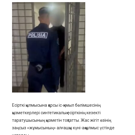
ebook
ter
edIn
erest
mbleupon
l
Есірткі қылмысына қарсы іс-қимыл бөлімшесінің
қызметкерлері синтетикалық есірткінің кезекті
таратушысының қызметін тоқтатты. Жас жігіт өзінің
заңсыз «жұмысының» алғашқы күні-ақ қылмыс үстінде