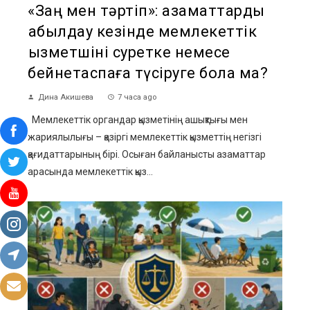
«Заң мен тәртіп»: азаматтарды
қабылдау кезінде мемлекеттік
қызметшіні суретке немесе
бейнетаспаға түсіруге бола ма?
Дина Акишева
7 часа ago
Мемлекеттік органдар қызметінің ашықтығы мен
жариялылығы – қазіргі мемлекеттік қызметтің негізгі
қағидаттарының бірі. Осыған байланысты азаматтар
арасында мемлекеттік қыз...