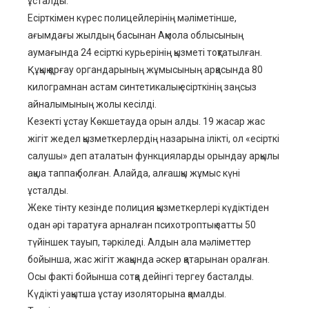
ұсталды.
Есірткімен күрес полицейлерінің мәліметінше,
ағымдағы жылдың басынан Ақмола облысының
аумағында 24 есірткі курьерінің қызметі тоқтатылған.
Құқық қорғау органдарының жұмысының арқасында 80
килограмнан астам синтетикалық есірткінің заңсыз
айналымының жолы кесілді.
Кезекті ұстау Көкшетауда орын алды. 19 жасар жас
жігіт жедел қызметкерлердің назарына ілікті, ол «есірткі
салушы» деп аталатын функцияларды орындау арқылы
ақша таппақ болған. Алайда, алғашқы жұмыс күні
ұсталды.
Жеке тінту кезінде полиция қызметкерлері күдіктіден
одан әрі таратуға арналған психотроптық затты 50
түйіншек тауып, тәркіледі. Алдын ала мәліметтер
бойынша, жас жігіт жақында әскер қатарынан оралған.
Осы факті бойынша сотқа дейінгі тергеу басталды.
Күдікті уақытша ұстау изоляторына қамалды.