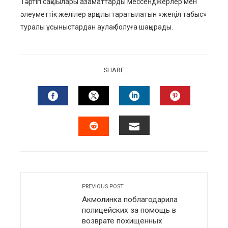
Тәртіп сақшылары азаматтарды мессенджерлер мен
әлеуметтік желілер арқылы таратылатын «жеңіл табыс»
туралы ұсыныстардан аулақ болуға шақырады.
SHARE
FACEBOOK
TWITTER
LINKEDIN
PINTERES
EMAIL
STUMBLEUPON
PREVIOUS POST
Акмолинка поблагодарила
полицейских за помощь в
возврате похищенных