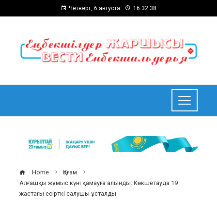
Четверг, 6 августа
16:32:39
Home
Қоғам
Алғашқы жұмыс күні қамауға алынды: Көкшетауда 19
жастағы есірткі салушы ұсталды