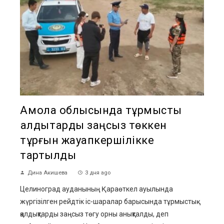
Ақмола облысында тұрмыстық
қалдықтарды заңсыз төккен
тұрғын жауапкершілікке
тартылды
Дина Акишева
3 дня ago
Целиноград ауданының Қараөткел ауылында
жүргізілген рейдтік іс-шаралар барысында тұрмыстық
қалдықтарды заңсыз төгу орны анықталды, деп