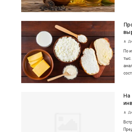
Пр
вы
Ди
По и
тыс.
ана
сост
На
ин
Ди
Вст
Пре