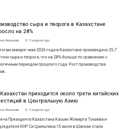
оизводство сыра и творога в Казахстане
росло на 28%
на Акишева
3 недели ago
тогам января–мая 2026 года в Казахстане произведено 25,7
 тонн сыра и творога, что на 28% больше по сравнению с
логичным периодом прошлого года. Рост производства
ав...
 Казахстан приходится около трети китайских
вестиций в Центральную Азию
на Акишева
3 недели ago
реча Президента Казахстана Касым-Жомарта Токаева и
дседателя КНР Си Цзиньпина 15 июля в Шанхае стала