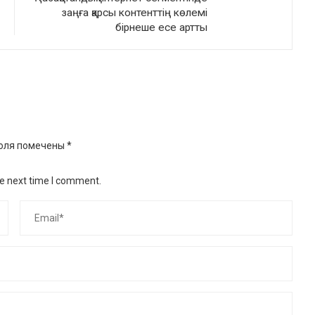
заңға қарсы контенттің көлемі
бірнеше есе артты
оля помечены
*
he next time I comment.