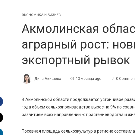
ЭКОНОМИКА И БИЗНЕС
Акмолинская облас
аграрный рост: но
экспортный рывок
Дина Акишева
10 месяца ago
0 Commen
В Акмолинской области продолжается устойчивое разв
года объем сельхозпроизводства вырос на 9% по срав
Facebook
развитием всех направлений -от растениеводства и жи
witter
Посевная площадь сельхозкультур в регионе составила