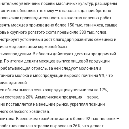
начительно увеличены посевы масличных культур, расширены
активно обновляют технику — с начала года приобретено
повысило производительность и качество полевых работ.
евять месяцев произведено более 150 тыс. тонн мяса, свыше
овье крупного рогатого скота превысило 380 тыс. голов,
онстрирует устойчивый рост благодаря развитию семейных и
я и модернизации кормовой базы.
льхозпродукции. В области действуют десятки предприятий
ур. По итогам девяти месяцев выпуск пищевой продукции
ерабатывающая отрасль, за ней следуют молочная и
нного молока и мясопродукции выросло почти на 9%, что
оизводителей.
ев объем вывоза сельхозпродукции увеличился на 17%,
ии составила 20%. Акмолинская продукция — зерно,
но поставляется на внешние рынки, укрепляя позиции
ного сельского хозяйства.
итала. В сельском хозяйстве занято более 92 тыс. человек —
работная плата в отрасли выросла на 26%, что делает