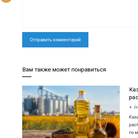
Вам также может понравиться
Ка
ра
Ди
Каз
раст
по м