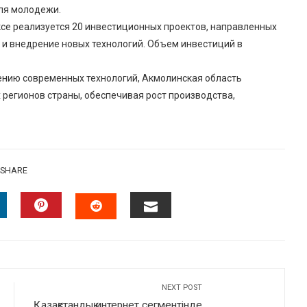
ля молодежи.
се реализуется 20 инвестиционных проектов, направленных
и внедрение новых технологий. Объем инвестиций в
ению современных технологий, Акмолинская область
 регионов страны, обеспечивая рост производства,
SHARE
INKEDIN
PINTEREST
EMAIL
STUMBLEUPON
NEXT POST
Қазақстандық интернет сегментінде