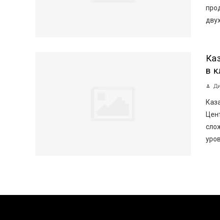
про
двух
Ка
в 
Ди
Каз
Цен
сло
уров