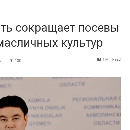
ть сокращает посевы
масличных культур
1 Min Read
s
103