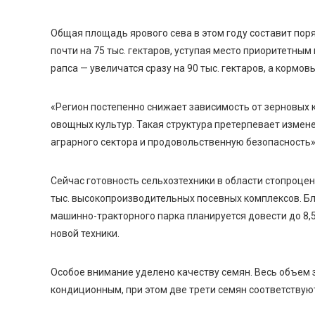
Общая площадь ярового сева в этом году составит пор
почти на 75 тыс. гектаров, уступая место приоритетным
рапса — увеличатся сразу на 90 тыс. гектаров, а кормовы
«Регион постепенно снижает зависимость от зерновых 
овощных культур. Такая структура претерпевает измен
аграрного сектора и продовольственную безопасность»
Сейчас готовность сельхозтехники в области стопроцент
тыс. высокопроизводительных посевных комплексов. Б
машинно-тракторного парка планируется довести до 8,5
новой техники.
Особое внимание уделено качеству семян. Весь объем з
кондиционным, при этом две трети семян соответствуют