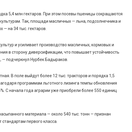
ядка 5,4 млн гектаров. При этом посевы пшеницы сокращаются
 культурам. Так, площади масличных — льна, подсолнечника и
х — на 34 тыс. гектаров.
культур и усиливает производство масличных, кормовых и
ения в сторону диверсификации, что повышает устойчивость
, — подчеркнул Нурбек Бадыраков.
ная. В поле выйдут более 12 тыс. тракторов и порядка 1,5
лагодаря программам льготного лизинга темпы обновления
%. С начала года аграрии уже приобрели более 550 единиц
асыпанного материала — около 540 тыс. тонн — признан
 стандартам первого класса.