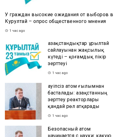
У граждан высокие ожидания от выборов в
Курултай – опрос общественного мнения
1 час ago
Қазақстандықтар Құрылтай
сайлауынан жақсылық
күтеді – қоғамдық пікір
зерттеуі
1 час ago
Қауіпсіз атом ғылымнан
басталады: Қазақстанның
зерттеу реакторлары
қандай рөл атқарады
1 час ago
Безопасный атом
начинается с науки: какую