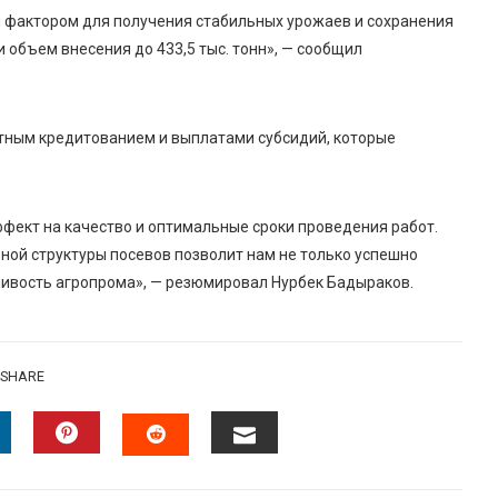
 фактором для получения стабильных урожаев и сохранения
 объем внесения до 433,5 тыс. тонн», — сообщил
тным кредитованием и выплатами субсидий, которые
ект на качество и оптимальные сроки проведения работ.
ой структуры посевов позволит нам не только успешно
чивость агропрома», — резюмировал Нурбек Бадыраков.
SHARE
INKEDIN
PINTEREST
EMAIL
STUMBLEUPON