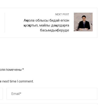
NEXT POST
Ақмола облысы бидай егісін
қысқартып, майлы дақылдарға
басымдық беруде
оля помечены
*
he next time I comment.