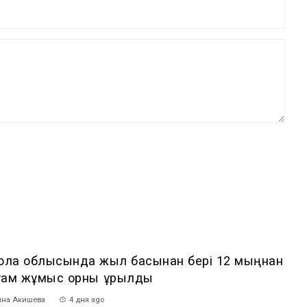
мола облысында жыл басынан бері 12 мыңнан
там жұмыс орны құрылды
на Акишева
4 дня ago