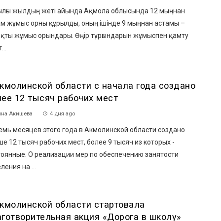
лғы жылдың жеті айында Ақмола облысында 12 мыңнан
ам жұмыс орны құрылды, оның ішінде 9 мыңнан астамы –
ақты жұмыс орындары. Өңір тұрғындарын жұмыспен қамту
...
Акмолинской области с начала года создано
лее 12 тысяч рабочих мест
на Акишева
4 дня ago
емь месяцев этого года в Акмолинской области создано
е 12 тысяч рабочих мест, более 9 тысяч из которых -
тоянные. О реализации мер по обеспечению занятости
ления на ...
Акмолинской области стартовала
аготворительная акция «Дорога в школу»