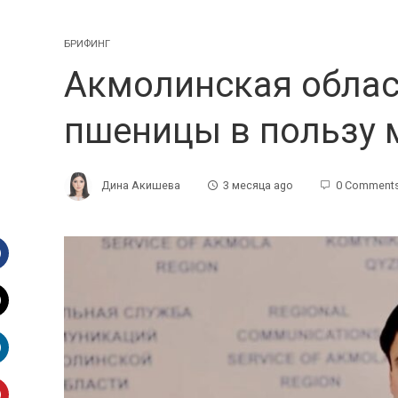
БРИФИНГ
Акмолинская облас
пшеницы в пользу 
Дина Акишева
3 месяца ago
0 Comment
Facebook
witter
inkedIn