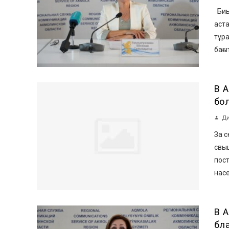
Биы
аст
тұр
бағыт
В 
бо
Ди
За с
свыш
пос
насе
В 
бл