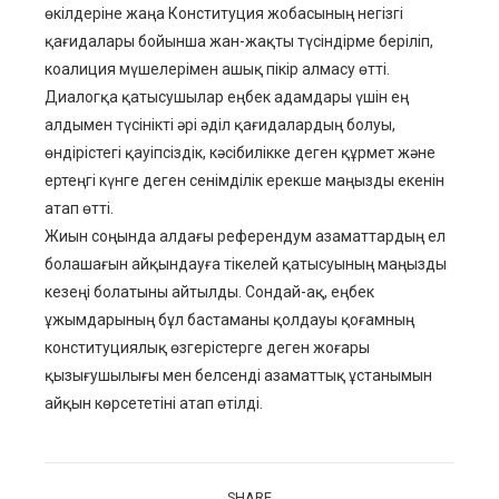
өкілдеріне жаңа Конституция жобасының негізгі
қағидалары бойынша жан-жақты түсіндірме беріліп,
коалиция мүшелерімен ашық пікір алмасу өтті.
Диалогқа қатысушылар еңбек адамдары үшін ең
алдымен түсінікті әрі әділ қағидалардың болуы,
өндірістегі қауіпсіздік, кәсібилікке деген құрмет және
ертеңгі күнге деген сенімділік ерекше маңызды екенін
атап өтті.
Жиын соңында алдағы референдум азаматтардың ел
болашағын айқындауға тікелей қатысуының маңызды
кезеңі болатыны айтылды. Сондай-ақ, еңбек
ұжымдарының бұл бастаманы қолдауы қоғамның
конституциялық өзгерістерге деген жоғары
қызығушылығы мен белсенді азаматтық ұстанымын
айқын көрсететіні атап өтілді.
SHARE