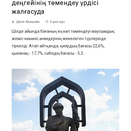
деңгейінің төмендеу үрдісі
жалғасуда
Дина Акишева
3 дня ago
Шілде айында бағаның ең көп төмендеуі маусымдық
жеміс-көкөніс өнімдерінің жекелеген түрлерінде
тіркелді. Атап айтқанда, қиярдың бағасы 22,6%,
қызанақ - 17,7%, сәбіздің бағасы - 5,3...