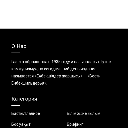
О Нас
Газета образована в 1935 году и называлась «Путь к
коммунизму», на сегодняшний день издание
называется «Еңбекшiлдер жаршысы» — «Вести
Енбекшильдерья».
Категория
Басты/Главное
Білім және ғылым
Бос уақыт
Брифинг