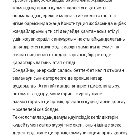
ережелердің болжамдылығына және жұмысшы
мамандықтарына құрмет көрсетуге қатысты
нормалардың ерекше маңызға ие екенін атап өтті.
Әңгіме барысында жаңа Конституция жобасында еңбек
жағдайларының тиісті деңгейде қамтамасыз етілуі
үшін жауапкершілік анағұрлым нақты айқындалатыны,
ал өндірістегі қауіпсіздік қазіргі заманғы әлеуметтік
саясаттың негізгі стандарттарының бірі ретінде
қарастырылатыны атап өтілді.
Сондай-ақ, өнеркәсіп саласы бетпе-бет келіп отырған
заманауи сын-қатерлерге де ерекше назар
аударылды. Атап айтқанда, өндірісті цифрландыру,
автоматтандыру, мониторинг жүргізу және
азаматтардың цифрлық ортадағы құқықтарын қорғау
мәселелері сөз болды.
Технологиялардың дамуы қауіпсіздік кепілдіктерін
күшейтумен қатар жүруі тиіс екені, оның ішінде жеке
деректерді және цифрлық коммуникацияларды қорғау