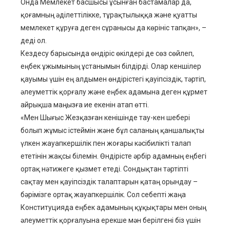
Онда Мемлекет басшысы ұсынған бастамалар да,
қоғамның әділеттілікке, тұрақтылыққа және қуатты
мемлекет құруға деген сұранысы да көрініс тапқан», –
деді ол.
Кездесу барысында өндіріс өкілдері де сөз сөйлеп,
еңбек ұжымының ұстанымын білдірді. Олар кеншілер
қауымы үшін ең алдымен өндірістегі қауіпсіздік, тәртіп,
әлеуметтік қорғалу және еңбек адамына деген құрмет
айрықша маңызға ие екенін атап өтті.
«Мен Шығыс Жезқазған кенішінде тау-кен шебері
болып жұмыс істеймін және бұл саланың қаншалықты
үлкен жауапкершілік пен жоғары кәсібилікті талап
ететінін жақсы білемін. Өндірісте әрбір адамның еңбегі
ортақ нәтижеге қызмет етеді. Сондықтан тәртіпті
сақтау мен қауіпсіздік талаптарын қатаң орындау –
бәрімізге ортақ жауапкершілік. Сол себепті жаңа
Конституцияда еңбек адамының құқықтары мен оның
әлеуметтік қорғалуына ерекше мән берілгені біз үшін