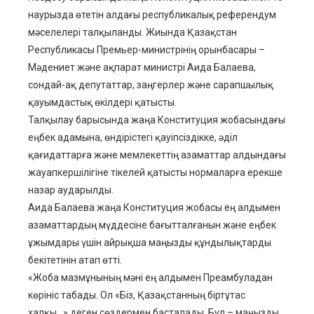
наурызда өтетін алдағы республикалық референдум
мәселелері талқыланды. Жиында Қазақстан
Республикасы Премьер-министрінің орынбасары –
Мәдениет және ақпарат министрі Аида Балаева,
сондай-ақ депутаттар, заңгерлер және сарапшылық
қауымдастық өкілдері қатысты.
Талқылау барысында жаңа Конституция жобасындағы
еңбек адамына, өндірістегі қауіпсіздікке, әділ
қағидаттарға және мемлекеттің азаматтар алдындағы
жауапкершілігіне тікелей қатысты нормаларға ерекше
назар аударылды.
Аида Балаева жаңа Конституция жобасы ең алдымен
азаматтардың мүддесіне бағытталғанын және еңбек
ұжымдары үшін айрықша маңызды құндылықтарды
бекітетінін атап өтті.
«Жоба мазмұнының мәні ең алдымен Преамбуладан
көрініс табады. Ол «Біз, Қазақстанның біртұтас
халқы…» деген сөздермен басталады. Бұл – маңызды