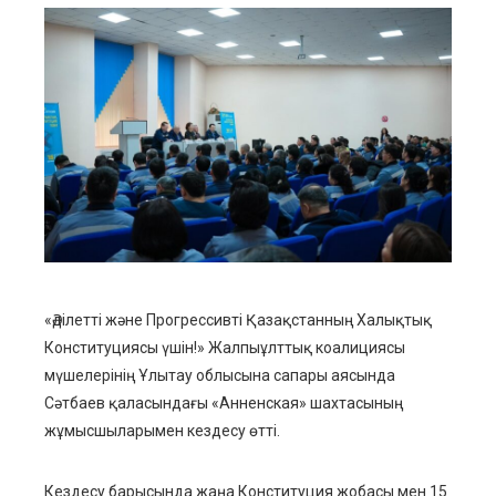
ebook
ter
edIn
erest
mbleupon
«Әділетті және Прогрессивті Қазақстанның Халықтық
Конституциясы үшін!» Жалпыұлттық коалициясы
l
мүшелерінің Ұлытау облысына сапары аясында
Сәтбаев қаласындағы «Анненская» шахтасының
жұмысшыларымен кездесу өтті.
Кездесу барысында жаңа Конституция жобасы мен 15