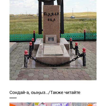
Сондай-ақ, оқыңыз…/Также читайте