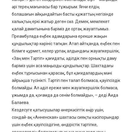
әрі терең мағынасы бар тұжырым. Яғни елдің
болашағын айқындайтын басты құжаттың негізінде
халықтың еркі жатыр деген сөз. Демек, мемлекет
қалай дамитынына бәріміз де ортақ жауаптымыз.
Преамбулада еңбек адамдарына ерекше жақын
құндылықтар көрініс тапқан. Атап айтқанда, еңбек пен
білімге құрмет, келер ұрпақ алдындағы жауапкершілік,
«Заң мен Тәртіп» қағидаты, әділдік пен орнықты даму
бәріміз үшін аса маңызды құндылықтар. Шахтадағы
еңбек тұрғысынан қарасақ, бұл қағидалардың мәні
айрықша түсінікті. Тәртіп пен талап болмаса, қауіпсіздік
болмайды. Ал әділ ереже мен жауапкершілік болмаса,
ұжымда да, қоғамда да сенім болмайды», – деді Аида
Балаева.
Кездесуге қатысушылар өнеркәсіптік өңір үшін,
сондай-ақ «Анненская» шахтасы сияқты кәсіпорындар
үшін еңбек қауіпсіздігіне, өндірістік тәртіпке,