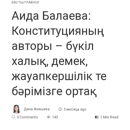
БАСТЫ/ГЛАВНОЕ
Аида Балаева:
Конституцияның
авторы – бүкіл
халық, демек,
жауапкершілік те
бәрімізге ортақ
Дина Акишева
5 месяца ago
0 Comments
143
1 Min Read