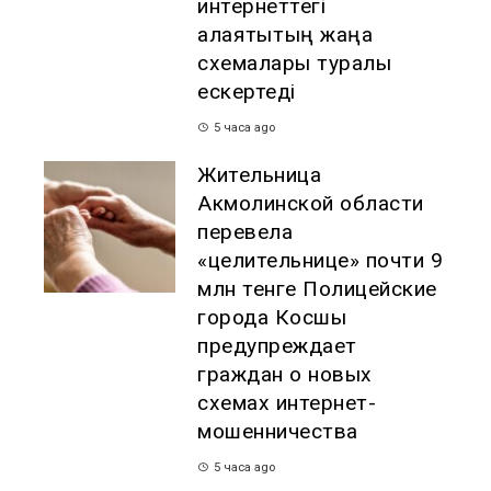
интернеттегі
алаяқтықтың жаңа
схемалары туралы
ескертеді
5 часа ago
Жительница
Акмолинской области
перевела
«целительнице» почти 9
млн тенге Полицейские
города Косшы
предупреждает
граждан о новых
схемах интернет-
мошенничества
5 часа ago