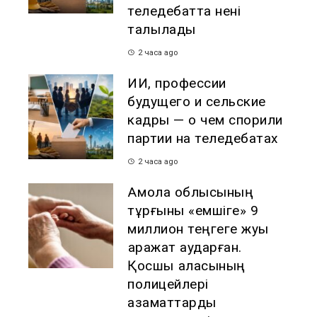
теледебатта нені
талқылады
2 часа ago
ИИ, профессии
будущего и сельские
кадры — о чем спорили
партии на теледебатах
2 часа ago
Ақмола облысының
тұрғыны «емшіге» 9
миллион теңгеге жуық
қаражат аударған.
Қосшы қаласының
полицейлері
азаматтарды