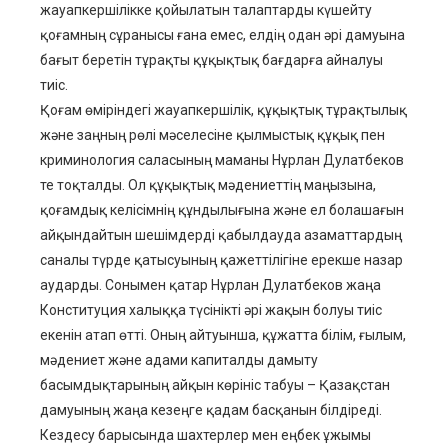
жауапкершілікке қойылатын талаптарды күшейту
қоғамның сұранысы ғана емес, елдің одан әрі дамуына
бағыт беретін тұрақты құқықтық бағдарға айналуы
тиіс.
Қоғам өміріндегі жауапкершілік, құқықтық тұрақтылық
және заңның рөлі мәселесіне қылмыстық құқық пен
криминология саласының маманы Нұрлан Дулатбеков
те тоқталды. Ол құқықтық мәдениеттің маңызына,
қоғамдық келісімнің құндылығына және ел болашағын
айқындайтын шешімдерді қабылдауда азаматтардың
саналы түрде қатысуының қажеттілігіне ерекше назар
аударды. Сонымен қатар Нұрлан Дулатбеков жаңа
Конституция халыққа түсінікті әрі жақын болуы тиіс
екенін атап өтті. Оның айтуынша, құжатта білім, ғылым,
мәдениет және адами капиталды дамыту
басымдықтарының айқын көрініс табуы – Қазақстан
дамуының жаңа кезеңге қадам басқанын білдіреді.
Кездесу барысында шахтерлер мен еңбек ұжымы