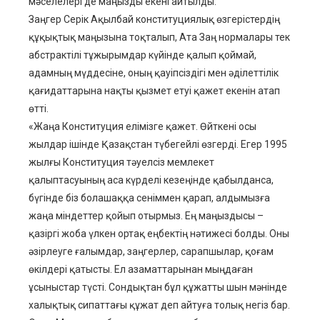
мәселелері де маңызды екені айтылды.
Заңгер Серік Ақылбай конституциялық өзгерістердің
құқықтық маңызына тоқталып, Ата Заң нормалары тек
абстрактілі тұжырымдар күйінде қалып қоймай,
адамның мүддесіне, оның қауіпсіздігі мен әділеттілік
қағидаттарына нақты қызмет етуі қажет екенін атап
өтті.
«Жаңа Конституция елімізге қажет. Өйткені осы
жылдар ішінде Қазақстан түбегейлі өзгерді. Егер 1995
жылғы Конституция тәуелсіз мемлекет
қалыптасуының аса күрделі кезеңінде қабылданса,
бүгінде біз болашаққа сеніммен қарап, алдымызға
жаңа міндеттер қойып отырмыз. Ең маңыздысы –
қазіргі жоба үлкен ортақ еңбектің нәтижесі болды. Оны
әзірлеуге ғалымдар, заңгерлер, сарапшылар, қоғам
өкілдері қатысты. Ел азаматтарынан мыңдаған
ұсыныстар түсті. Сондықтан бұл құжатты шын мәнінде
халықтық сипаттағы құжат деп айтуға толық негіз бар.