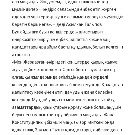
аса маңызды. Заң үстемдігі, әділеттілік және тең
мүмкіндіктер – өндіріс саласында еңбек етіп жүрген
адамдар үшін ертеңгі күнге сеніммен қарауға мүмкіндік
беретін берік негіз», – деді Асылхан Талыпов.
Бұл ойды аға буын кеншілер де жалғастырып,
өнеркәсіптік өңір үшін еңбек, әділеттілік және заң
қағидаттары әрдайым басты құндылық болып келгенін
атап өтті.
«Мен Жезқазған өңіріндегі кеніштерде қырық жылға
жуық еңбек етіп келемін. Сол себепті Тәуелсіздіктің
алғашқы жылдарында еліміздің қандай күрделі
кезеңдерден өткенін жақсы білемін. Бүгінде Қазақстан
қалыптасу кезеңінен өтіп, дамудың жаңа белесіне
көтерілді. Мұндай уақытта мемлекеттілікті нығайту,
азаматтардың құқықтарын қорғау және болашақ үшін
берік негіз қалыптастыру айрықша маңызды. Жаңа
Конституцияның біз үшін маңызы зор. Өйткені онда
әділеттілік, Заң мен Тәртіп қағидаттары, еңбекке деген