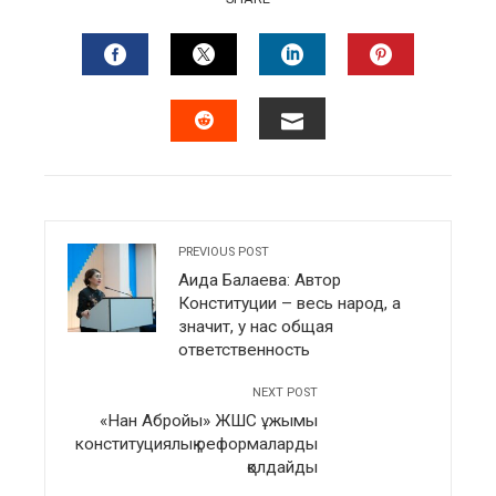
FACEBOOK
TWITTER
LINKEDIN
PINTERES
EMAIL
STUMBLEUPON
PREVIOUS POST
Аида Балаева: Автор
Конституции – весь народ, а
значит, у нас общая
ответственность
NEXT POST
«Нан Абройы» ЖШС ұжымы
конституциялық реформаларды
қолдайды