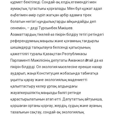
құрмет бекітіледі. Сондай-ақ елдің егемендігі мен
аумақтық тұтастығы қорғалады. Мен бұл құжат адал
еңбегімен өмір сүріп жатқан әрбір адамға тірек
болатын негізгі құндылықтарды айқындайды деп
сенемін», – деді Тұрсынбек Мәкішев.
Азаматтардың тікелей өз пікірін білдіру тетігі ретіндегі
референдумның маңызы және қоғамның тағдырлы
шешімдерді талқылауға белсенді қатысуының
қажеттілігі туралы Қазақстан Республикасы
Парламенті Мәжілісінің депутаты Аманжол Әлтай да өз
пікірін білдірді. Ол экология мәселесіне ерекше назар
аударып, жаңа Конституция жобасында табиғатқа
ұқыпты қарау және экологиялық мәдениетті
қалыптастыру келер ұрпақ алдындағы
жауапкершіліктің маңызды бөлігі ретінде
қарастырылатынын атап өтті. Депутаттың айтуынша,
қоршаған ортаны қорғау, жердің, судың және ауаның
тазалығын сақтау, сондай-ақ экологиялық