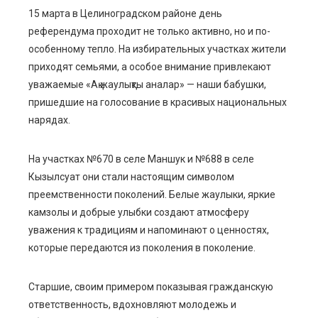
15 марта в Целиноградском районе день
референдума проходит не только активно, но и по-
ebook
особенному тепло. На избирательных участках жители
приходят семьями, а особое внимание привлекают
ter
уважаемые «Ақ жаулықты аналар» — наши бабушки,
пришедшие на голосование в красивых национальных
edIn
нарядах.
erest
На участках №670 в селе Маншук и №688 в селе
Кызылсуат они стали настоящим символом
mbleupon
преемственности поколений. Белые жаулыки, яркие
камзолы и добрые улыбки создают атмосферу
l
уважения к традициям и напоминают о ценностях,
которые передаются из поколения в поколение.
Старшие, своим примером показывая гражданскую
ответственность, вдохновляют молодежь и