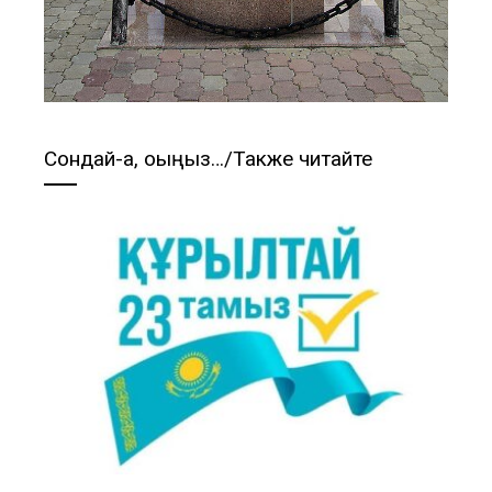
Сондай-ақ, оқыңыз…/Также читайте