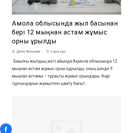
Ақмола облысында жыл басынан
бері 12 мыңнан астам жұмыс
орны құрылды
Дина Акишева
3 дня ago
Биылғы жылдың жеті айында Ақмола облысында 12
мыңнан астам жұмыс орны құрылды, оның ішінде 9
мыңнан астамы – тұрақты жұмыс орындары. Өңір
тұрғындарын жұмыспен қамту бағыт...