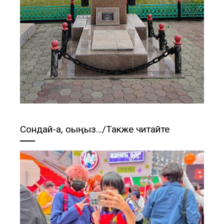
Сондай-ақ, оқыңыз…/Также читайте