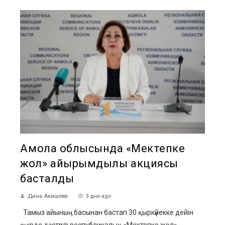
Ақмола облысында «Мектепке
жол» қайырымдылық акциясы
басталды
Дина Акишева
3 дня ago
Тамыз айының басынан бастап 30 қыркүйекке дейін
өңірде дәстүрлі республикалық «Мектепке жол»