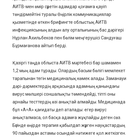
АИТВ-мен өмір сүретін адамдар қоғамға қауіп
төндірмейтіні туралы Өңірлік коммуникациялар
қызметінде өткен брифингте облыстық АИТВ
инфекциясының алдын алу орталығының бас дәрігері
Нұрлан Ахильбеков пен бөлім меңгерушісі Сандуғаш
Бұрмағанова айтып берді.
Қазіргі таңда облыста АИТВ мәртебесі бар шамамен
1,2 мың адам тұрады. Олардың басым бөлігі мемлекет
тарапынан тегін медициналық көмек алады. Заманауи
дәрі-дәрмектердің арқасында адамның қанындағы
вирус мөлшері соншалықты төмендейді, тіпті оны
арнайы тесттердің өзі анықтай алмайды. Медицинада
бұл «А=А» қағидаты деп аталады: егер вирус
анықталмаса, ол басқа адамға жұқпайды деген сөз.
Бүгінде өңірде терапия қабылдап жүрген науқастардың
90 пайыздан астамы осындай нәтижеге қол жеткізген.