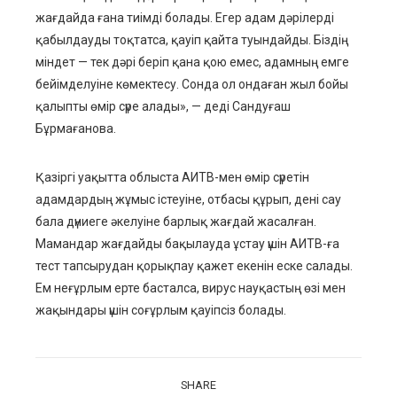
жағдайда ғана тиімді болады. Егер адам дәрілерді
қабылдауды тоқтатса, қауіп қайта туындайды. Біздің
міндет — тек дәрі беріп қана қою емес, адамның емге
бейімделуіне көмектесу. Сонда ол ондаған жыл бойы
қалыпты өмір сүре алады», — деді Сандуғаш
Бұрмағанова.
Қазіргі уақытта облыста АИТВ-мен өмір сүретін
адамдардың жұмыс істеуіне, отбасы құрып, дені сау
бала дүниеге әкелуіне барлық жағдай жасалған.
Мамандар жағдайды бақылауда ұстау үшін АИТВ-ға
тест тапсырудан қорықпау қажет екенін еске салады.
Ем неғұрлым ерте басталса, вирус науқастың өзі мен
жақындары үшін соғұрлым қауіпсіз болады.
SHARE