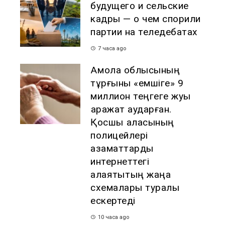
будущего и сельские
кадры — о чем спорили
партии на теледебатах
7 часа ago
Ақмола облысының
тұрғыны «емшіге» 9
миллион теңгеге жуық
қаражат аударған.
Қосшы қаласының
полицейлері
азаматтарды
интернеттегі
алаяқтықтың жаңа
схемалары туралы
ескертеді
10 часа ago