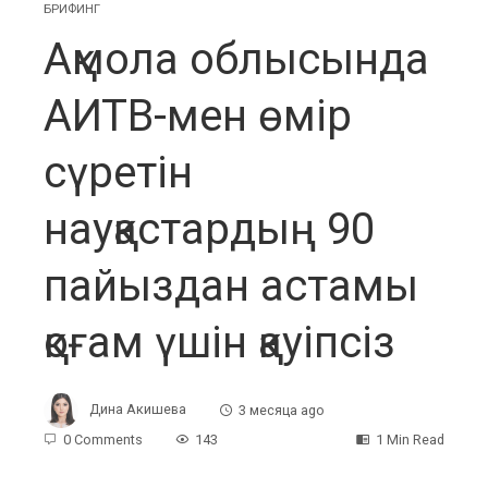
БРИФИНГ
Ақмола облысында
АИТВ-мен өмір
сүретін
науқастардың 90
пайыздан астамы
қоғам үшін қауіпсіз
Дина Акишева
3 месяца ago
0 Comments
143
1 Min Read