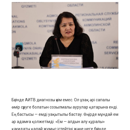
ebook
ter
edIn
erest
mbleupon
l
Бүгінде АИТВ диагнозы үкім емес. Ол ұзақ әрі сапалы
өмір сүруге болатын созылмалы аурулар қатарына енді.
Ең бастысы — емді уақытылы бастау. Өңірде мұндай ем
әр адамға қолжетімді. «Ем — алдын алу құралы»
қағидаты қалай жұмыс істейтіні және неге бүгінде