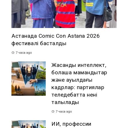
Астанада Comic Con Astana 2026
фестивалі басталды
7 часа ago
Жасанды интеллект,
болашақ мамандықтар
және ауылдағы
кадрлар: партиялар
теледебатта нені
талқылады
7 часа ago
ИИ, профессии