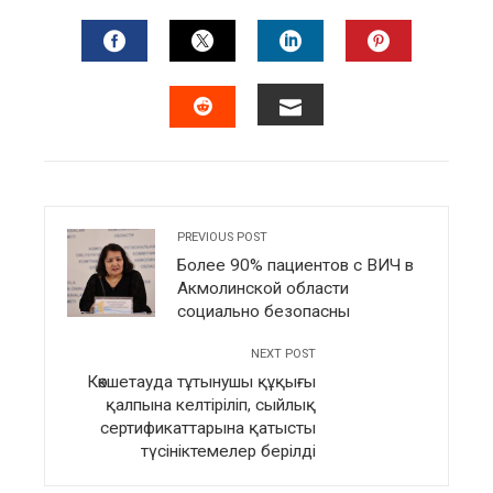
FACEBOOK
TWITTER
LINKEDIN
PINTERES
EMAIL
STUMBLEUPON
PREVIOUS POST
Более 90% пациентов с ВИЧ в
Акмолинской области
социально безопасны
NEXT POST
Көкшетауда тұтынушы құқығы
қалпына келтіріліп, сыйлық
сертификаттарына қатысты
түсініктемелер берілді