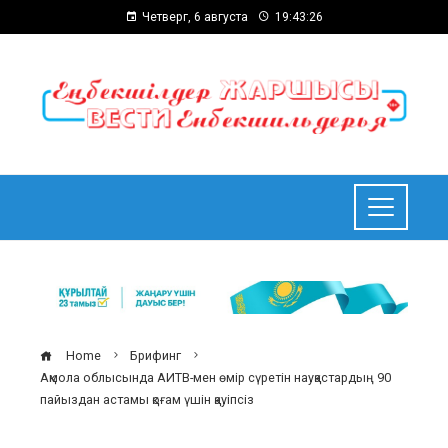
Четверг, 6 августа
19:43:27
Home
Брифинг
Ақмола облысында АИТВ-мен өмір сүретін науқастардың 90
пайыздан астамы қоғам үшін қауіпсіз