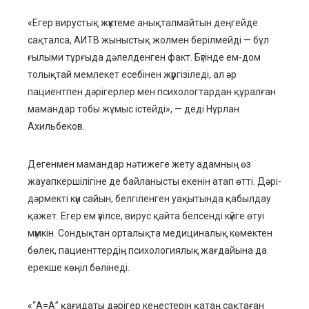
«Егер вирустық жүктеме анықталмайтын деңгейде
сақталса, АИТВ жыныстық жолмен берілмейді — бұл
ғылыми тұрғыда дәлелденген факт. Бүгінде ем-дом
толықтай мемлекет есебінен жүргізіледі, ал әр
пациентпен дәрігерлер мен психологтардан құралған
мамандар тобы жұмыс істейді», — деді Нұрлан
Ахильбеков.
Дегенмен мамандар нәтижеге жету адамның өз
жауапкершілігіне де байланысты екенін атап өтті. Дәрі-
дәрмекті күн сайын, белгіленген уақытында қабылдау
қажет. Егер ем үзілсе, вирус қайта белсенді күйге өтуі
мүмкін. Сондықтан орталықта медициналық көмектен
бөлек, пациенттердің психологиялық жағдайына да
ерекше көңіл бөлінеді.
«“А=А” қағидаты дәрігер кеңестерін қатаң сақтаған