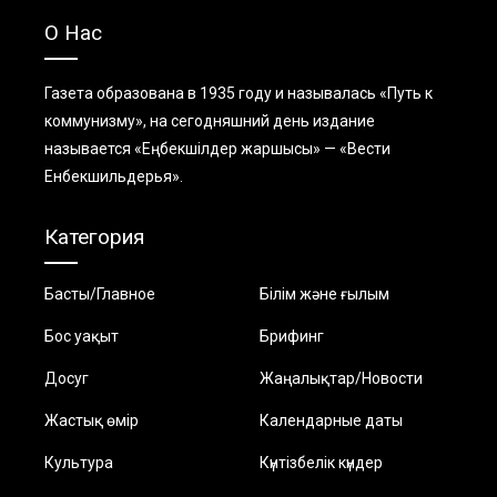
О Нас
Газета образована в 1935 году и называлась «Путь к
коммунизму», на сегодняшний день издание
называется «Еңбекшiлдер жаршысы» — «Вести
Енбекшильдерья».
Категория
Басты/Главное
Білім және ғылым
Бос уақыт
Брифинг
Досуг
Жаңалықтар/Новости
Жастық өмір
Календарные даты
Культура
Күнтізбелік күндер