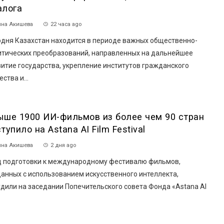
алога
на Акишева
22 часа ago
одня Казахстан находится в периоде важных общественно-
итических преобразований, направленных на дальнейшее
итие государства, укрепление институтов гражданского
ства и...
ыше 1900 ИИ-фильмов из более чем 90 стран
тупило на Astana AI Film Festival
на Акишева
2 дня ago
 подготовки к международному фестивалю фильмов,
анных с использованием искусственного интеллекта,
дили на заседании Попечительского совета Фонда «Astana AI