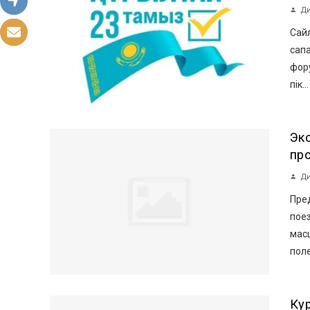
Ди
Сайл
сап
фор
пік...
Эк
пр
Ди
Пре
пое
мас
поле
Ку