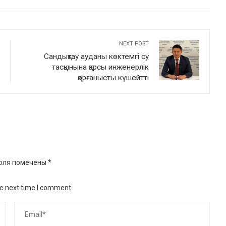
INKEDIN
PINTEREST
EMAIL
STUMBLEUPON
NEXT POST
Сандықтау ауданы көктемгі су
тасқынына қарсы инженерлік
қорғанысты күшейтті
оля помечены
*
he next time I comment.