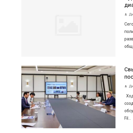
ди
Ди
Сег
пол
разв
обще
Св
пос
Ди
Ход
созд
обсу
Fil...