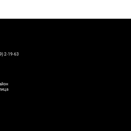
9) 2-19-63
айон
улица