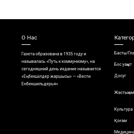
О Нас
Катего
Басты/Гл
Газета образована в 1935 году и
называлась «Путь к коммунизму», на
Бос уақыт
сегодняшний день издание называется
Досуг
«Еңбекшiлдер жаршысы» — «Вести
Енбекшильдерья».
Жастық өм
Культура
Қоғам
Медицин