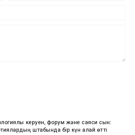
логиялық керуен, форум және саяси сын:
тиялардың штабында бір күн қалай өтті