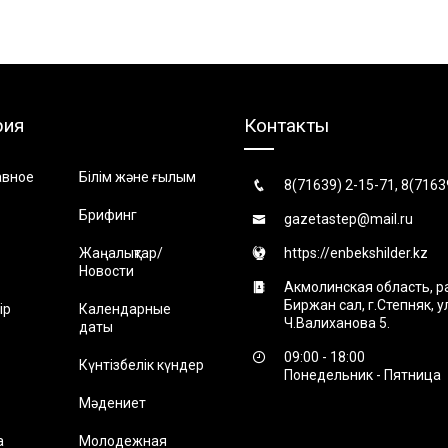
рия
Контакты
авное
Білім және ғылым
8(71639) 2-15-71, 8(7163
Брифинг
gazetastep@mail.ru
Жаңалықтар/
https://enbekshilder.kz
Новости
Акмолинская область, р
Биржан сал, г.Степняк, 
ір
Календарные
Ч.Валиханова 5.
даты
09:00 - 18:00
Күнтізбелік күндер
Понедельник - Пятница
Мәдениет
а
Молодежная