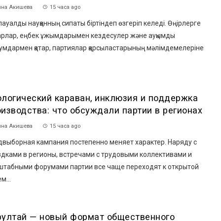
на Акишева
15 часа ago
ауалды науқанның сипаты біртіндеп өзгеріп келеді. Өңірлерге
арлар, еңбек ұжымдарымен кездесулер және ауқымды
умдармен қатар, партиялар қарсыластарының мәлімдемелеріне
ологический караван, инклюзия и поддержка
оизводства: что обсуждали партии в регионах
на Акишева
15 часа ago
двыборная кампания постепенно меняет характер. Наряду с
здками в регионы, встречами с трудовыми коллективами и
штабными форумами партии все чаще переходят к открытой
м...
рултай — новый формат общественного