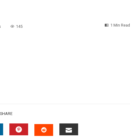
1 Min Read
s
145
SHARE