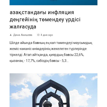
Қазақстандағы инфляция
деңгейінің төмендеу үрдісі
жалғасуда
Дина Акишева
4 дня ago
Шілде айында бағаның ең көп төмендеуі маусымдық
жеміс-көкөніс өнімдерінің жекелеген түрлерінде
тіркелді. Атап айтқанда, қиярдың бағасы 22,6%,
қызанақ - 17,7%, сәбіздің бағасы - 5,3...