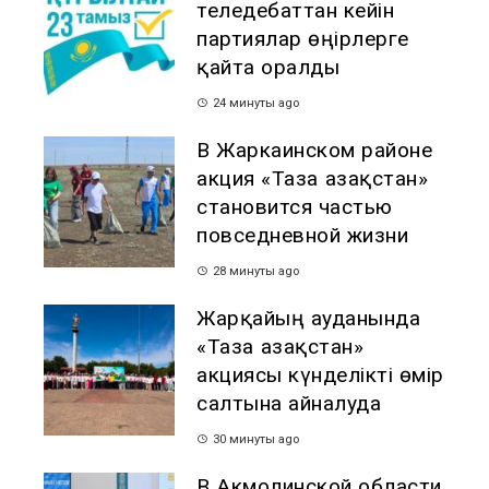
теледебаттан кейін
партиялар өңірлерге
қайта оралды
24 минуты ago
В Жаркаинском районе
акция «Таза Қазақстан»
становится частью
повседневной жизни
28 минуты ago
Жарқайың ауданында
«Таза Қазақстан»
акциясы күнделікті өмір
салтына айналуда
30 минуты ago
В Акмолинской области