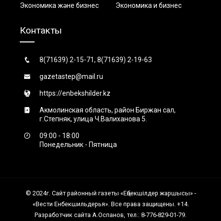
Экономика және бизнес
Экономика и бизнес
Контакты
8(71639) 2-15-71, 8(71639) 2-19-63
gazetastep@mail.ru
https://enbekshilder.kz
Акмолинская область, район Биржан сал,
г.Степняк, улица Ч.Валиханова 5.
09:00 - 18:00
Понедельник - Пятница
© 2024г. Сайт районный газеты «Еңбекшiлдер жаршысы» -
«Вести Енбекшильдерья». Все права защищены. +14.
Разработчик сайта А.Оспанов, тел.: 8-776-829-01-79.