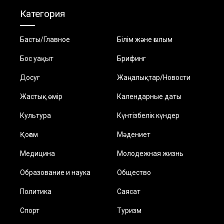
Категория
Басты/Главное
Білім және ғылым
Бос уақыт
Брифинг
Досуг
Жаңалықтар/Новости
Жастық өмір
Календарные даты
Культура
Күнтізбелік күндер
Қоғам
Мәдениет
Медицина
Молодежная жизнь
Образование и наука
Общество
Политика
Саясат
Спорт
Туризм