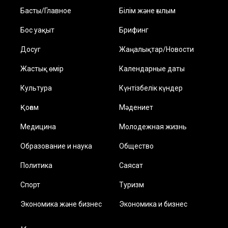
Басты/Главное
Білім және ғылым
Бос уақыт
Брифинг
Досуг
Жаңалықтар/Новости
Жастық өмір
Календарные даты
Культура
Күнтізбелік күндер
Қоғам
Мәдениет
Медицина
Молодежная жизнь
Образование и наука
Общество
Политика
Саясат
Спорт
Туризм
Экономика және бизнес
Экономика и бизнес