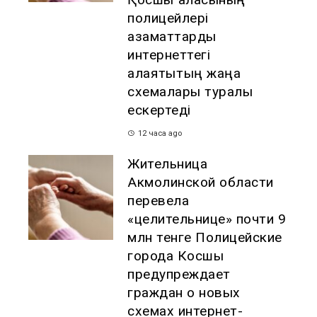
полицейлері
азаматтарды
интернеттегі
алаяқтықтың жаңа
схемалары туралы
ескертеді
12 часа ago
Жительница
Акмолинской области
перевела
«целительнице» почти 9
млн тенге Полицейские
города Косшы
предупреждает
граждан о новых
схемах интернет-