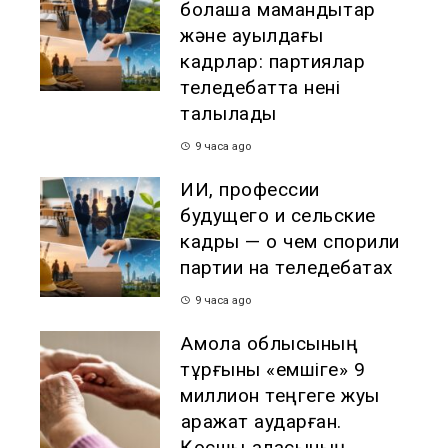
болашақ мамандықтар
және ауылдағы
кадрлар: партиялар
теледебатта нені
талқылады
9 часа ago
ИИ, профессии
будущего и сельские
кадры — о чем спорили
партии на теледебатах
9 часа ago
Ақмола облысының
тұрғыны «емшіге» 9
миллион теңгеге жуық
қаражат аударған.
Қосшы қаласының