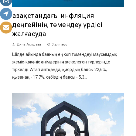
Қазақстандағы инфляция
деңгейінің төмендеу үрдісі
жалғасуда
Дина Акишева
3 дня ago
Шілде айында бағаның ең көп төмендеуі маусымдық
жеміс-көкөніс өнімдерінің жекелеген түрлерінде
тіркелді. Атап айтқанда, қиярдың бағасы 22,6%,
қызанақ - 17,7%, сәбіздің бағасы - 5,3...