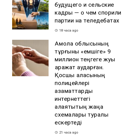
будущего и сельские
кадры — о чем спорили
партии на теледебатах
18 часа ago
Ақмола облысының
тұрғыны «емшіге» 9
миллион теңгеге жуық
қаражат аударған.
Қосшы қаласының
полицейлері
азаматтарды
интернеттегі
алаяқтықтың жаңа
схемалары туралы
ескертеді
21 часа ago