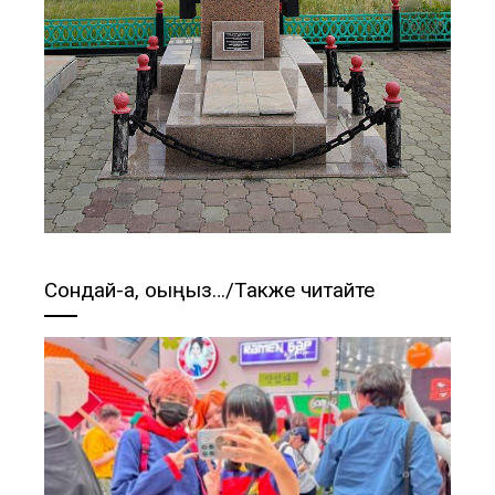
Сондай-ақ, оқыңыз…/Также читайте