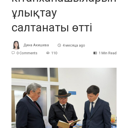
ұлықтау
салтанаты өтті
Дина Акишева
4 месяца ago
0 Comments
110
1 Min Read
ebook
ter
edIn