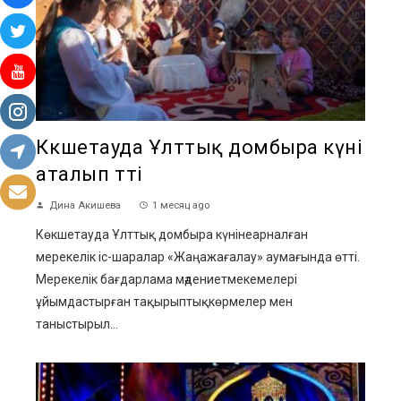
Көкшетауда Ұлттық домбыра күні
аталып өтті
Дина Акишева
1 месяц ago
Көкшетауда Ұлттық домбыра күнінеарналған
мерекелік іс-шаралар «Жаңажағалау» аумағында өтті.
Мерекелік бағдарлама мәдениетмекемелері
ұйымдастырған тақырыптықкөрмелер мен
таныстырыл...