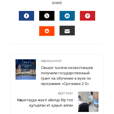
SHARE
FACEBOOK
TWITTER
LINKEDIN
PINTERES
EMAIL
STUMBLEUPON
PREVIOUS POST
Свыше тысячи казахстанцев
получили государственный
грант на обучение в вузе по
программе «Срочники 2.0»
NEXT POST
Көкшетауда жүкті әйелді бір топ
құтырған ит қауып алған