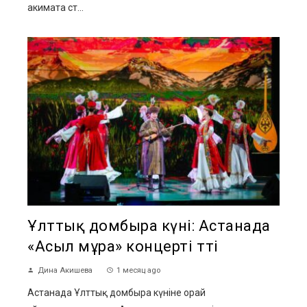
акимата ст...
Ұлттық домбыра күні: Астанада
«Асыл мұра» концерті өтті
Дина Акишева
1 месяц ago
Астанада Ұлттық домбыра күніне орай