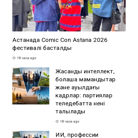
Астанада Comic Con Astana 2026
фестивалі басталды
18 часа ago
Жасанды интеллект,
болашақ мамандықтар
және ауылдағы
кадрлар: партиялар
теледебатта нені
талқылады
18 часа ago
ИИ, профессии