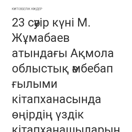
КҮНТІЗБЕЛІК КҮНДЕР
23 сәуір күні М.
Жұмабаев
атындағы Ақмола
облыстық әмбебап
ғылыми
кітапханасында
өңірдің үздік
кітапханашыларын