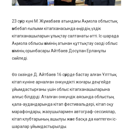
erest
mbleupon
23 сәуір күні М. Жұмабаев атындағы Ақмола облыстық
әмбебап ғылыми кітапханасында өңірдің үздік
l
кітапханашыларын ұлықтау салтанаты өтті. Іс-шарада
Ақмола облысы әкімінің атынан құттықтау сөзді облыс
әкімінің орынбасары Айтбаев Досұлан Ерланұлы
сөйледі.
Өз сөзінде Д. Айтбаев 16 сәуірде бастау алған Ұлттық
кітап күніне арналған онкүндікті жоғары деңгейде
ұйымдастырғаны үшін облыс кітапханашыларына
алғыс білдірді. Аталған онкүндік аясында облыстың
қала-аудандарында кітап фестивальдері, кітап оқу
марафондары, жазушылармен автограф-сессиялар,
кітап клубтарының ашылуы және басқа да көптеген іс-
шаралар ұйымдастырылды.