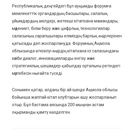
Республикалық деңгейдегі бұл ауқымды форумға
мемлекеттік органдардың басшылары, салалық
ұйымдардың өкілдері, жетекші кітапхана мамандары,
мәдениет, білім беру және цифрлық технологиялар
саласының сарапшылары еліміздің барлық өңірлерінен
қатысады деп жоспарлануда. Форумның Ақмола
облысында өткізілуі өңірдің кітапхана ісі саласындағы
кәсіби диалог, инновацияларды енгізу және
стратегиялық шешімдер қабылдау орталығы ретіндегі
мәртебесін нығайта түседі.
Сонымен қатар, алдағы бір ай ішінде Ақмола облысы
бойынша жаппай кітап клубтарын ашу жоспарланып
отыр. Бұл бастама аясында 200 мыңнан астам
оқырманды қамту көзделген.