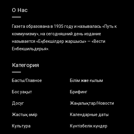
О Нас
Газета образована в 1935 году и называлась «Путь к
коммунизму», на сегодняшний день издание
называется «Еңбекшiлдер жаршысы» — «Вести
Енбекшильдерья».
Категория
Басты/Главное
Білім және ғылым
Бос уақыт
Брифинг
Досуг
Жаңалықтар/Новости
Жастық өмір
Календарные даты
Культура
Күнтізбелік күндер