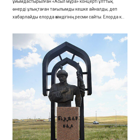
ұйымдастырылған «Асыл мұра» концерті ұлттық
өнерді ұлықтаған тағылымды кешке айналды, деп
хабарлайды елорда әкімдігінің ресми сайты. Елорда к...