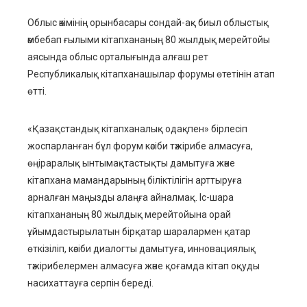
Облыс әкімінің орынбасары сондай-ақ биыл облыстық
әмбебап ғылыми кітапхананың 80 жылдық мерейтойы
аясында облыс орталығында алғаш рет
Республикалық кітапханашылар форумы өтетінін атап
өтті.
«Қазақстандық кітапханалық одақпен» бірлесіп
жоспарланған бұл форум кәсіби тәжірибе алмасуға,
өңіраралық ынтымақтастықты дамытуға және
кітапхана мамандарының біліктілігін арттыруға
арналған маңызды алаңға айналмақ. Іс-шара
кітапхананың 80 жылдық мерейтойына орай
ұйымдастырылатын бірқатар шаралармен қатар
өткізіліп, кәсіби диалогты дамытуға, инновациялық
тәжірибелермен алмасуға және қоғамда кітап оқуды
насихаттауға серпін береді.