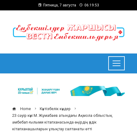
Пятница, 7 августа
06:19:54
Home
Күнтізбелік күндер
23 сәуір күні М. Жұмабаев атындағы Ақмола облыстық
әмбебап ғылыми кітапханасында өңірдің үздік
кітапханашыларын ұлықтау салтанаты өтті