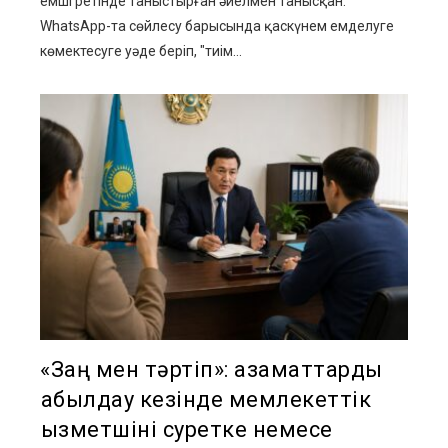
емші ретінде таныстырған әйелмен танысқан.
WhatsApp-та сөйлесу барысында қаскүнем емделуге
көмектесуге уәде беріп, "тиім...
«Заң мен тәртіп»: азаматтарды
қабылдау кезінде мемлекеттік
қызметшіні суретке немесе