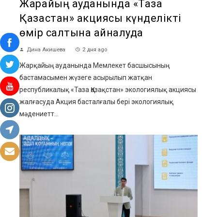
Жарқайың ауданында «Таза
Қазақстан» акциясы күнделікті
өмір салтына айналуда
Дина Акишева
2 дня ago
Жарқайың ауданында Мемлекет басшысының
бастамасымен жүзеге асырылып жатқан
республикалық «Таза Қазақстан» экологиялық акциясы
жалғасуда Акция басталғалы бері экологиялық
мәдениетт...