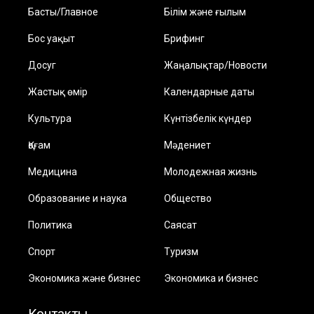
Басты/Главное
Білім және ғылым
Бос уақыт
Брифинг
Досуг
Жаңалықтар/Новости
Жастық өмір
Календарные даты
Культура
Күнтізбелік күндер
Қоғам
Мәдениет
Медицина
Молодежная жизнь
Образование и наука
Общество
Политика
Саясат
Спорт
Туризм
Экономика және бизнес
Экономика и бизнес
Контакты