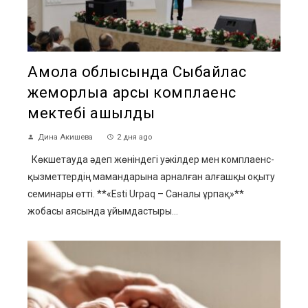
Ақмола облысында Сыбайлас
жемқорлыққа қарсы комплаенс
мектебі ашылды
Дина Акишева
2 дня ago
Көкшетауда әдеп жөніндегі уәкілдер мен комплаенс-
қызметтердің мамандарына арналған алғашқы оқыту
семинары өтті. **«Esti Urpaq – Саналы ұрпақ»**
жобасы аясында ұйымдастыры...