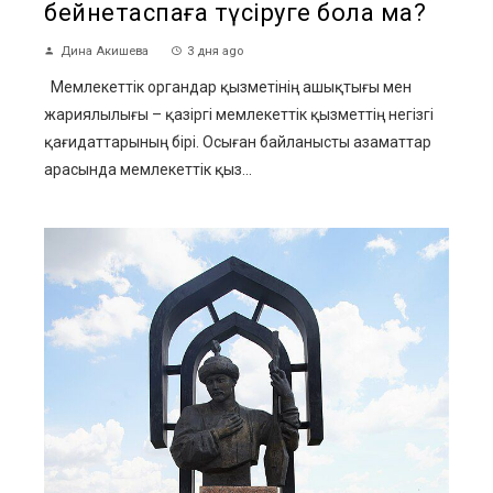
бейнетаспаға түсіруге бола ма?
Дина Акишева
3 дня ago
Мемлекеттік органдар қызметінің ашықтығы мен
жариялылығы – қазіргі мемлекеттік қызметтің негізгі
қағидаттарының бірі. Осыған байланысты азаматтар
арасында мемлекеттік қыз...