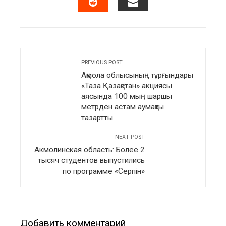
EMAIL
STUMBLEUPON
PREVIOUS POST
Ақмола облысының тұрғындары
«Таза Қазақстан» акциясы
аясында 100 мың шаршы
метрден астам аумақты
тазартты
NEXT POST
Акмолинская область: Более 2
тысяч студентов выпустились
по программе «Серпін»
Добавить комментарий