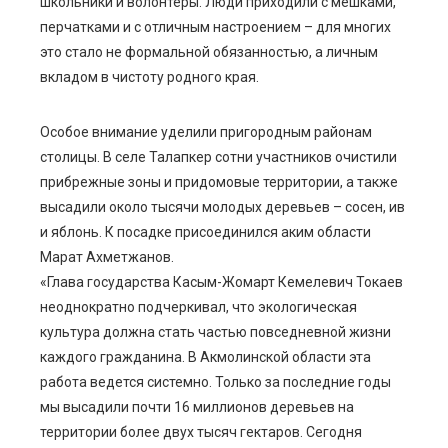
l
школьники и волонтеры. Люди приходили с мешками,
перчатками и с отличным настроением – для многих
это стало не формальной обязанностью, а личным
вкладом в чистоту родного края.
Особое внимание уделили пригородным районам
столицы. В селе Талапкер сотни участников очистили
прибрежные зоны и придомовые территории, а также
высадили около тысячи молодых деревьев – сосен, ив
и яблонь. К посадке присоединился аким области
Марат Ахметжанов.
«Глава государства Касым-Жомарт Кемелевич Токаев
неоднократно подчеркивал, что экологическая
культура должна стать частью повседневной жизни
каждого гражданина. В Акмолинской области эта
работа ведется системно. Только за последние годы
мы высадили почти 16 миллионов деревьев на
территории более двух тысяч гектаров. Сегодня