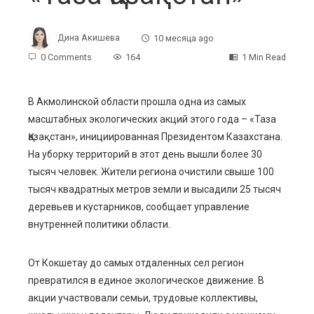
Дина Акишева
10 месяца ago
0 Comments
164
1 Min Read
В Акмолинской области прошла одна из самых
масштабных экологических акций этого года – «Таза
ebook
Қазақстан», инициированная Президентом Казахстана.
На уборку территорий в этот день вышли более 30
ter
тысяч человек. Жители региона очистили свыше 100
тысяч квадратных метров земли и высадили 25 тысяч
edIn
деревьев и кустарников, сообщает управление
внутренней политики области.
erest
От Кокшетау до самых отдаленных сел регион
mbleupon
превратился в единое экологическое движение. В
акции участвовали семьи, трудовые коллективы,