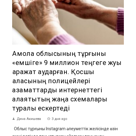
Ақмола облысының тұрғыны
«емшіге» 9 миллион теңгеге жуық
қаражат аударған. Қосшы
қаласының полицейлері
азаматтарды интернеттегі
алаяқтықтың жаңа схемалары
туралы ескертеді
Дина Акишева
3 дня ago
Облыс тұрғыны Instagram әлеуметтік желісінде өзін