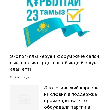
Экологиялық керуен, форум және саяси
сын: партиялардың штабында бір күн
қалай өтті
14 часа ago
Экологический караван,
инклюзия и поддержка
производства: что
обсуждали партии в