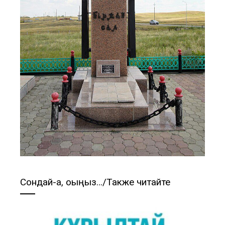
Сондай-ақ, оқыңыз…/Также читайте