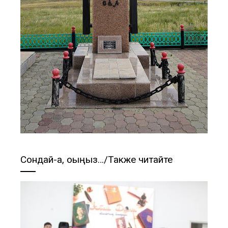
Сондай-ақ, оқыңыз…/Также читайте