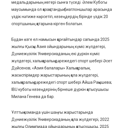
медальдарының иегері сынға түседі. Әлем Кубогы
маусымында ол қазақстандық биатлоншылар арасында
үздік нәтиже көрсетіп, кезеңдердің бірінде үздік 20
спортшының қатарына кірген болатын.
Бұдан өзге ел намысын қорғайтындар сапында 2025
жылғы Қысқы Азия ойындарының күміс жүлдегері,
Дүниежүзілік Универсиаданың екі дүркін күміс
жүлдегері, халықаралық дәрежедегі спорт шебері Әсет
Дүйсенов; «Азия балалары» Халықаралық
жасөспірімдер жарыстарының қола жүлдегері,
халықаралық дәрежедегі спорт шебері Айша Рақышева;
IBU кубогы кезеңдерінің бірнеше дүркін қатысушысы
Милана Генева да бар.
Ұлттық команда үшін шаңғы жарыстарында
Дүниежүзілік Универсиаданың қола жүлдегері, 2022
жылғы Олимпиада ойындарының қатысушысы, 2025