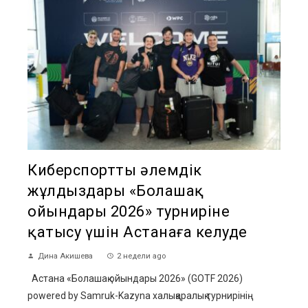
Киберспорттың әлемдік
жұлдыздары «Болашақ
ойындары 2026» турниріне
қатысу үшін Астанаға келуде
Дина Акишева
2 недели ago
Астана «Болашақ ойындары 2026» (GOTF 2026)
powered by Samruk-Kazyna халықаралық турнирінің