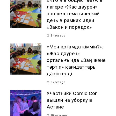
«Кто я в обществе?»: в
лагере «Жас дәурен»
прошел тематический
день в рамках идеи
«Закон и порядок»
8 часа ago
«Мен қоғамда кіммін?»:
«Жас дәурен»
орталығында «Заң және
тәртіп» қағидаттары
дәріптелді
8 часа ago
Участники Comic Con
вышли на уборку в
Астане
10 часа ago