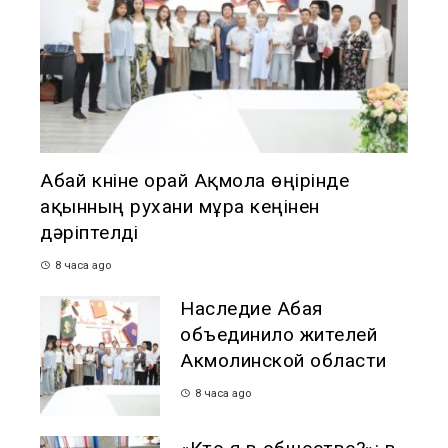
Абай күніне орай Ақмола өңірінде
ақынның рухани мұра кеңінен
дәріптелді
8 часа ago
Наследие Абая
объединило жителей
Акмолинской области
8 часа ago