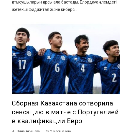
қатысушыларын қарсы ала бастады. Елордаға әлемдегі
жетекші фиджитал және киберс...
Сборная Казахстана сотворила
сенсацию в матче с Португалией
в квалификации Евро
Дина Акишева
2 месяца ago