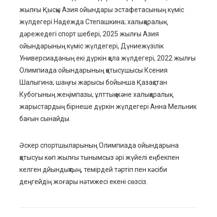
жылғы Қысқы Азия ойындары эстафетасының күміс
жүлдегері Надежда Степашкина; халықаралық
дәрежедегі спорт шебері, 2025 жылғы Азия
ойындарының күміс жүлдегері, Дүниежүзілік
Универсиаданың екі дүркін қола жүлдегері, 2022 жылғы
Олимпиада ойындарының қатысушысы Ксения
Шалыгина; шаңғы жарысы бойынша Қазақстан
Кубогының жеңімпазы, ұлттық және халықаралық
жарыстардың бірнеше дүркін жүлдегері Анна Мельник
бағын сынайды.
Әскер спортшыларының Олимпиада ойындарына
қатысуы көп жылғы тынымсыз әрі жүйелі еңбекпен
келген дйындықтың, темірдей тәртіп пен кәсіби
деңгейдің жоғары нәтижесі екені сөзсіз.