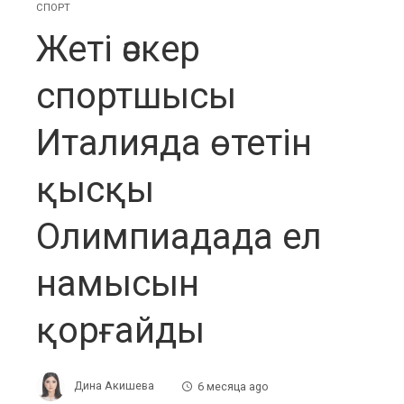
СПОРТ
Жеті әскер
спортшысы
Италияда өтетін
қысқы
Олимпиадада ел
намысын
қорғайды
Дина Акишева
6 месяца ago