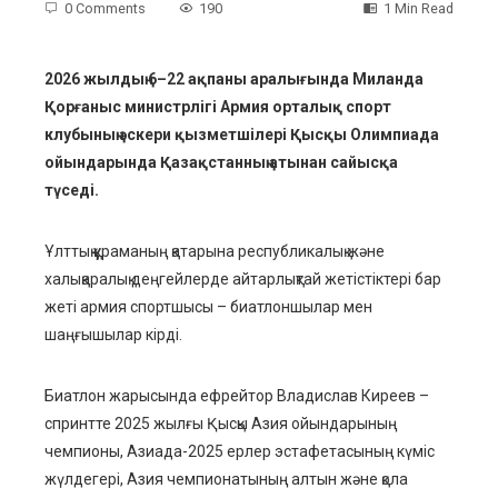
0 Comments
190
1 Min Read
2026 жылдың 6–22 ақпаны аралығында Миланда
Қорғаныс министрлігі Армия орталық спорт
ebook
клубының әскери қызметшілері Қысқы Олимпиада
ойындарында Қазақстанның атынан сайысқа
ter
түседі.
edIn
Ұлттық құраманың қатарына республикалық және
халықаралық деңгейлерде айтарлықтай жетістіктері бар
erest
жеті армия спортшысы – биатлоншылар мен
шаңғышылар кірді.
mbleupon
Биатлон жарысында ефрейтор Владислав Киреев –
l
спринтте 2025 жылғы Қысқы Азия ойындарының
чемпионы, Азиада-2025 ерлер эстафетасының күміс
жүлдегері, Азия чемпионатының алтын және қола