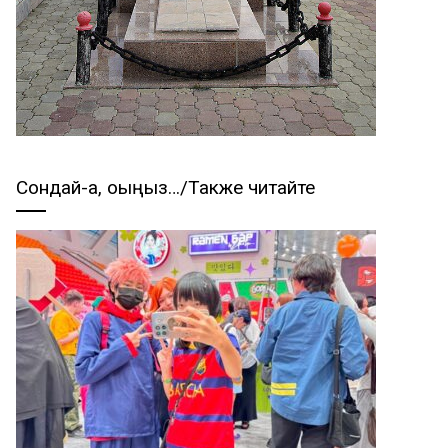
Сондай-ақ, оқыңыз…/Также читайте