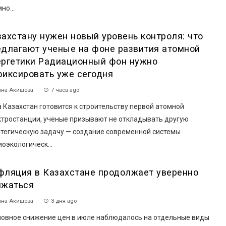
но...
захстану нужен новый уровень контроля: что
едлагают ученые на фоне развития атомной
ергетики Радиационный фон нужно
фиксировать уже сегодня
на Акишева
7 часа ago
 Казахстан готовится к строительству первой атомной
ктростанции, ученые призывают не откладывать другую
атегическую задачу — создание современной системы
оэкологическ...
фляция в Казахстане продолжает уверенно
ижаться
на Акишева
3 дня ago
овное снижение цен в июле наблюдалось на отдельные виды