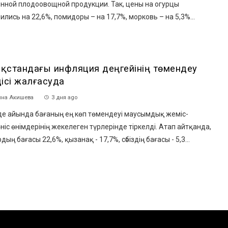
онной плодоовощной продукции. Так, цены на огурцы
ились на 22,6%, помидоры – на 17,7%, морковь – на 5,3%...
зақстандағы инфляция деңгейінің төмендеу
дісі жалғасуда
на Акишева
3 дня ago
де айында бағаның ең көп төмендеуі маусымдық жеміс-
ніс өнімдерінің жекелеген түрлерінде тіркелді. Атап айтқанда,
дың бағасы 22,6%, қызанақ - 17,7%, сәбіздің бағасы - 5,3...