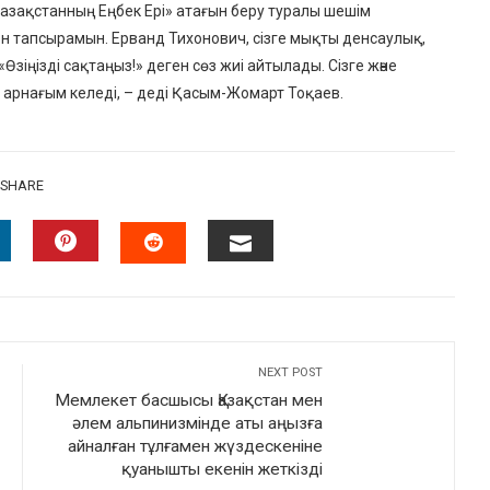
Қазақстанның Еңбек Ері» атағын беру туралы шешім
ен тапсырамын. Ерванд Тихонович, сізге мықты денсаулық,
Өзіңізді сақтаңыз!» деген сөз жиі айтылады. Сізге және
ті арнағым келеді, – деді Қасым-Жомарт Тоқаев.
SHARE
INKEDIN
PINTEREST
EMAIL
STUMBLEUPON
NEXT POST
Мемлекет басшысы Қазақстан мен
әлем альпинизмінде аты аңызға
айналған тұлғамен жүздескеніне
қуанышты екенін жеткізді