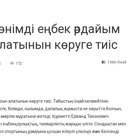
 өнімді еңбек әрдайым
латынын көруге тиіс
1 Min Read
s
172
асын алатынын көруге тиіс. Табыстың оңай келмейтінін
знесте, білімде, ғылымда, далалық жұмыста не зауытта болсын,
 өмірлік мұратына жетеді. Құрметті Ерванд Тихонович
н еңбекқорлықтың, төзімділіктің жарқын үлгісі. Сондықтан мен
қ ел спортының дамуына қосқан елеулі үлесіңіз және белсенді