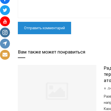
Вам также может понравиться
Ра
те
ат
Ди
Раз
нап
Каз