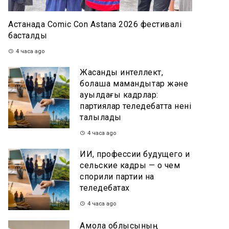
Астанада Comic Con Astana 2026 фестивалі
басталды
4 часа ago
Жасанды интеллект,
болашақ мамандықтар және
ауылдағы кадрлар:
партиялар теледебатта нені
талқылады
4 часа ago
ИИ, профессии будущего и
сельские кадры — о чем
спорили партии на
теледебатах
4 часа ago
Ақмола облысының