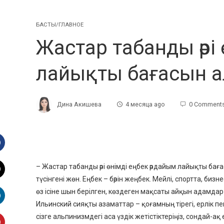
БАСТЫ/ГЛАВНОЕ
Жастар табанды әрі
лайықты бағасын а
Дина Акишева
4 месяца ago
0 Comment
Facebook
– Жастар табанды әрі өнімді еңбек әрдайым лайықты бағ
түсінгені жөн. Еңбек – бәрін жеңбек. Мейлі, спортта, би
witter
өз ісіне шын берілген, көздеген мақсаты айқын адамдар
Ильинский сияқты азаматтар – қоғамның тірегі, ерлік пе
inkedIn
сізге альпинизмдегі аса үздік жетістіктеріңіз, сондай-а