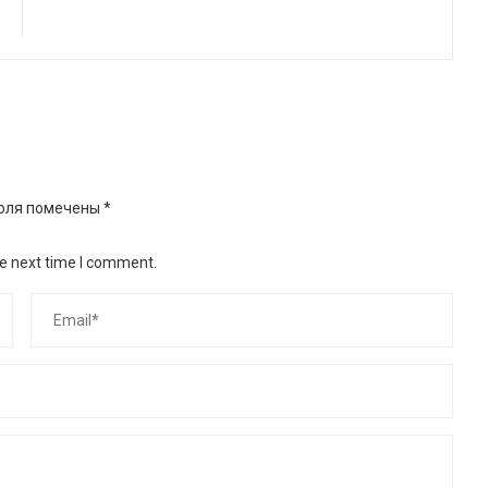
оля помечены
*
he next time I comment.