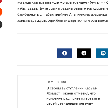
қоғамдық қызметіңіз үшін жоғары ерекшелік белгісі – «
interest
қабылдадым. Бүгін осы награданы өзіңізге зор құрметп
бақ-береке, мол табыс тілеймін! Альпинистер арасында «
Stumbleupon
жаныңызда жүріп, серік болған шәкірттеріңізге осы тілек
mail
FACEBOOK
TWITTER
L
PREVIOUS POST
В своем выступлении Касым-
Жомарт Токаев отметил, что
искренне рад приветствовать в
своей резиденции легенду