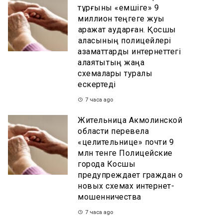
тұрғыны «емшіге» 9
миллион теңгеге жуық
қаражат аударған. Қосшы
қаласының полицейлері
азаматтарды интернеттегі
алаяқтықтың жаңа
схемалары туралы
ескертеді
7 часа ago
Жительница Акмолинской
области перевела
«целительнице» почти 9
млн тенге Полицейские
города Косшы
предупреждает граждан о
новых схемах интернет-
мошенничества
7 часа ago