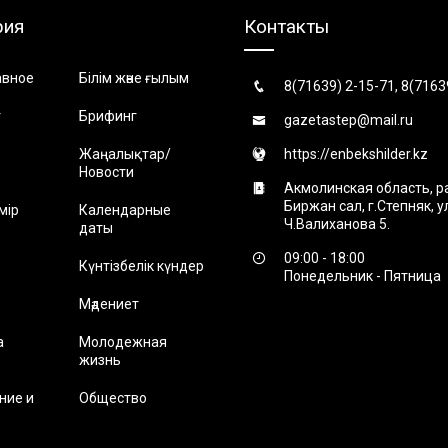
рия
Контакты
авное
Білім және ғылым
8(71639) 2-15-71, 8(7163
т
Брифинг
gazetastep@mail.ru
Жаңалықтар/
https://enbekshilder.kz
Новости
Акмолинская область, р
Биржан сал, г.Степняк, 
мір
Календарные
Ч.Валиханова 5.
даты
09:00 - 18:00
Күнтізбелік күндер
Понедельник - Пятница
Мәдениет
а
Молодежная
жизнь
ние и
Общество