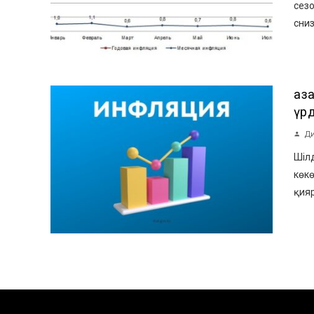
сез
сниз
Қа
үр
Ди
Шіл
көкө
қияр