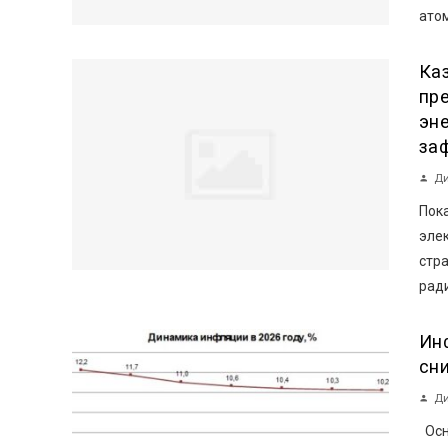
атом
Ка
пр
эн
за
Ди
Пока
эле
стр
ради
Ин
сн
Ди
Осн