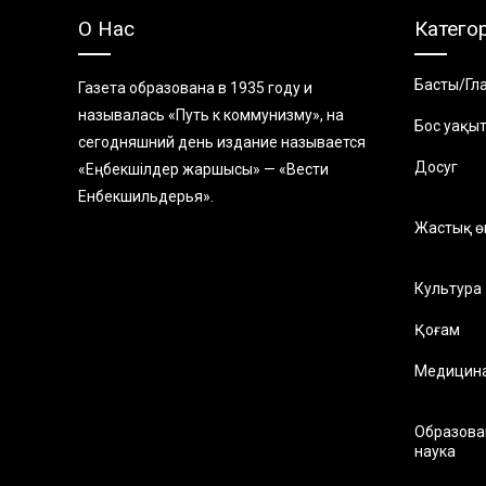
О Нас
Катего
Басты/Гл
Газета образована в 1935 году и
называлась «Путь к коммунизму», на
Бос уақы
сегодняшний день издание называется
Досуг
«Еңбекшiлдер жаршысы» — «Вести
Енбекшильдерья».
Жастық ө
Культура
Қоғам
Медицин
Образова
наука