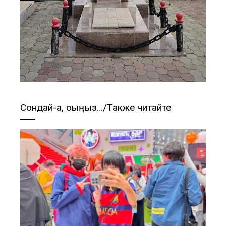
Сондай-ақ, оқыңыз…/Также читайте