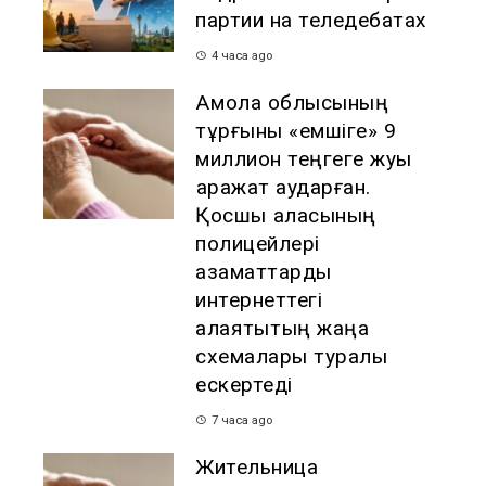
партии на теледебатах
4 часа ago
Ақмола облысының
тұрғыны «емшіге» 9
миллион теңгеге жуық
қаражат аударған.
Қосшы қаласының
полицейлері
азаматтарды
интернеттегі
алаяқтықтың жаңа
схемалары туралы
ескертеді
7 часа ago
Жительница