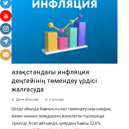
Қазақстандағы инфляция
деңгейінің төмендеу үрдісі
жалғасуда
Дина Акишева
3 дня ago
Шілде айында бағаның ең көп төмендеуі маусымдық
жеміс-көкөніс өнімдерінің жекелеген түрлерінде
тіркелді. Атап айтқанда, қиярдың бағасы 22,6%,