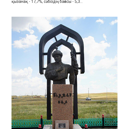
қызанақ - 17,7%, сәбіздің бағасы - 5,3...