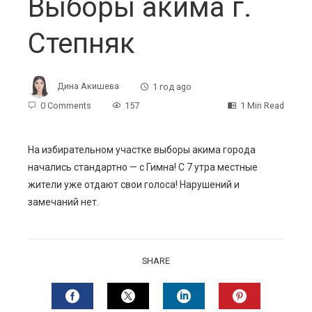
Выборы акима г.
Степняк
Дина Акишева
1 год ago
0 Comments
157
1 Min Read
На избирательном участке выборы акима города
начались стандартно — с Гимна! С 7 утра местные
ebook
жители уже отдают свои голоса! Нарушений и
замечаний нет.
ter
edIn
SHARE
erest