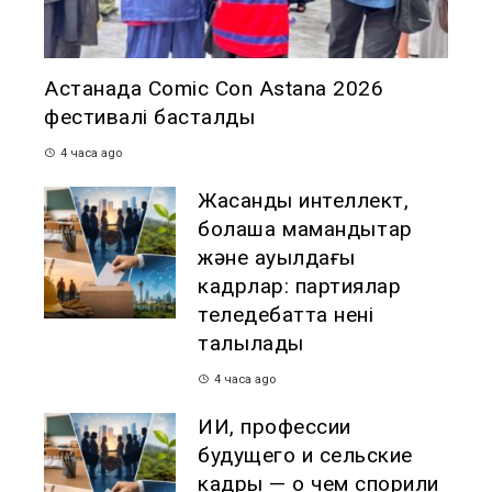
Астанада Comic Con Astana 2026
фестивалі басталды
4 часа ago
Жасанды интеллект,
болашақ мамандықтар
және ауылдағы
кадрлар: партиялар
теледебатта нені
талқылады
4 часа ago
ИИ, профессии
будущего и сельские
кадры — о чем спорили