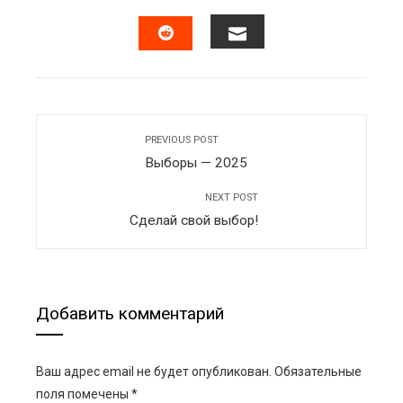
FACEBOOK
TWITTER
LINKEDIN
PINTERES
mbleupon
EMAIL
STUMBLEUPON
l
PREVIOUS POST
Выборы — 2025
NEXT POST
Сделай свой выбор!
Добавить комментарий
Ваш адрес email не будет опубликован.
Обязательные
поля помечены
*