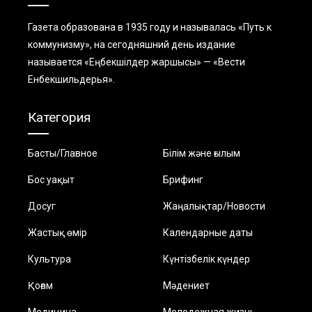
Газета образована в 1935 году и называлась «Путь к
коммунизму», на сегодняшний день издание
называется «Еңбекшiлдер жаршысы» — «Вести
Енбекшильдерья».
Категория
Басты/Главное
Білім және ғылым
Бос уақыт
Брифинг
Досуг
Жаңалықтар/Новости
Жастық өмір
Календарные даты
Культура
Күнтізбелік күндер
Қоғам
Мәдениет
Медицина
Молодежная жизнь