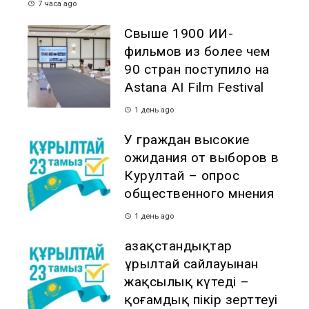
7 часа ago
Свыше 1900 ИИ-
фильмов из более чем
90 стран поступило на
Astana AI Film Festival
1 день ago
У граждан высокие
ожидания от выборов в
Курултай – опрос
общественного мнения
1 день ago
Қазақстандықтар
Құрылтай сайлауынан
жақсылық күтеді –
қоғамдық пікір зерттеуі