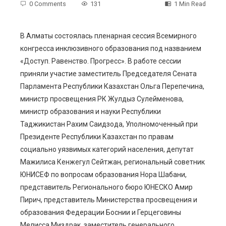
0 Comments
131
1 Min Read
В Алматы состоялась пленарная сессия Всемирного
конгресса инклюзивного образования под названием
ebook
«Доступ. Равенство. Прогресс». В работе сессии
приняли участие заместитель Председателя Сената
ter
Парламента Республики Казахстан Ольга Перепечина,
министр просвещения РК Жулдыз Сулейменова,
edIn
министр образования и науки Республики
Таджикистан Рахим Саидзода, Уполномоченный при
erest
Президенте Республики Казахстан по правам
социально уязвимых категорий населения, депутат
Мажилиса Кенжегул Сейтжан, региональный советник
mbleupon
ЮНИСЕФ по вопросам образования Нора Шабани,
представитель Регионального бюро ЮНЕСКО Амир
l
Пирич, представитель Министерства просвещения и
образования Федерации Боснии и Герцеговины
Мелисса Миздрак, заместитель генерального