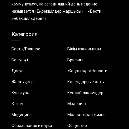
коммунизму», на сегодняшний день издание
называется «Еңбекшiлдер жаршысы» — «Вести
Енбекшильдерья».
Категория
Басты/Главное
Білім және ғылым
Бос уақыт
Брифинг
Досуг
Жаңалықтар/Новости
Жастық өмір
Календарные даты
Культура
Күнтізбелік күндер
Қоғам
Мәдениет
Медицина
Молодежная жизнь
Образование и наука
Общество