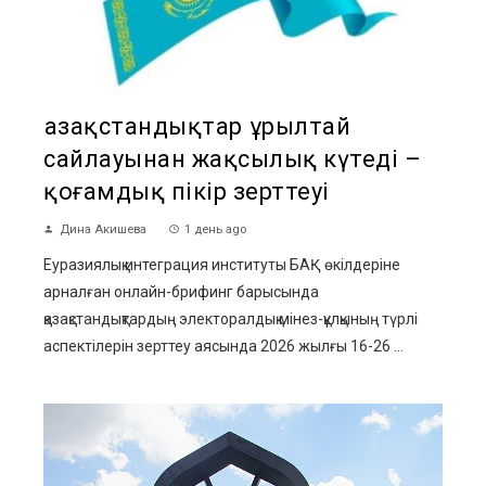
Қазақстандықтар Құрылтай
сайлауынан жақсылық күтеді –
қоғамдық пікір зерттеуі
Дина Акишева
1 день ago
Еуразиялық интеграция институты БАҚ өкілдеріне
арналған онлайн-брифинг барысында
қазақстандықтардың электоралдық мінез-құлқының түрлі
аспектілерін зерттеу аясында 2026 жылғы 16-26 ...