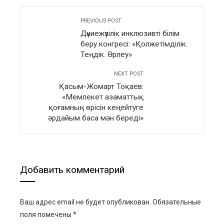
PREVIOUS POST
Дүниежүзілік инклюзивті білім
беру конгресі: «Қолжетімділік.
Теңдік. Өрлеу»
NEXT POST
Қасым-Жомарт Тоқаев:
«Мемлекет азаматтық
қоғамның өрісін кеңейтуге
әрдайым баса мән береді»
Добавить комментарий
Ваш адрес email не будет опубликован.
Обязательные
поля помечены
*