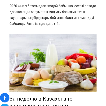
2026 жылғы 5 тамыздағы жағдай бойынша, есепті аптада
Қазақстанда әлеуметтік маңызы бар азық-түлік
тауарларының бірқатары бойынша бағаның төмендеуі
байқалды. Апта ішінде қияр (-2...
За неделю в Казахстане
снизились цены на ряд