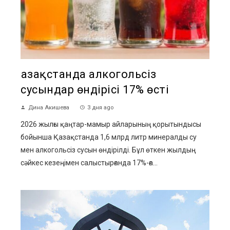
Қазақстанда алкогольсіз
сусындар өндірісі 17% өсті
Дина Акишева
3 дня ago
2026 жылғы қаңтар-мамыр айларының қорытындысы
бойынша Қазақстанда 1,6 млрд литр минералды су
мен алкогольсіз сусын өндірілді. Бұл өткен жылдың
сәйкес кезеңімен салыстырғанда 17%-ға...