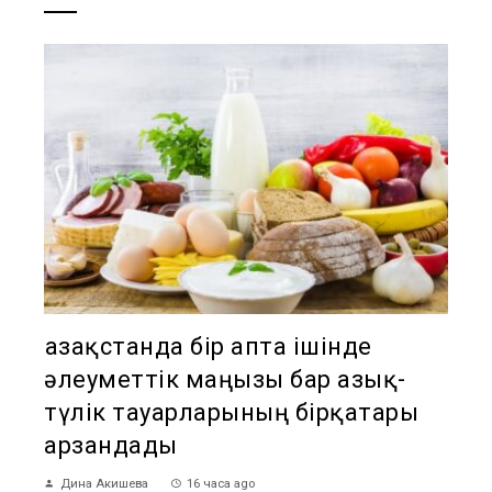
Қазақстанда бір апта ішінде
әлеуметтік маңызы бар азық-
түлік тауарларының бірқатары
арзандады
Дина Акишева
16 часа ago