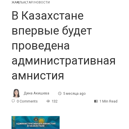
ЖАҢАЛЫҚТАР/НОВОСТИ
В Казахстане
впервые будет
проведена
административная
амнистия
Дина Акишева
5 месяца ago
0 Comments
132
1 Min Read