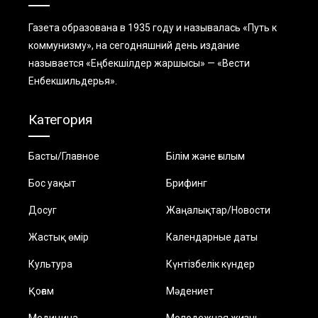
Газета образована в 1935 году и называлась «Путь к
коммунизму», на сегодняшний день издание
называется «Еңбекшiлдер жаршысы» — «Вести
Енбекшильдерья».
Категория
Басты/Главное
Білім және ғылым
Бос уақыт
Брифинг
Досуг
Жаңалықтар/Новости
Жастық өмір
Календарные даты
Культура
Күнтізбелік күндер
Қоғам
Мәдениет
Медицина
Молодежная жизнь