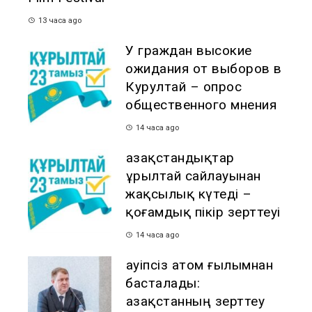
13 часа ago
У граждан высокие
ожидания от выборов в
Курултай – опрос
общественного мнения
14 часа ago
Қазақстандықтар
Құрылтай сайлауынан
жақсылық күтеді –
қоғамдық пікір зерттеуі
14 часа ago
Қауіпсіз атом ғылымнан
басталады:
Қазақстанның зерттеу