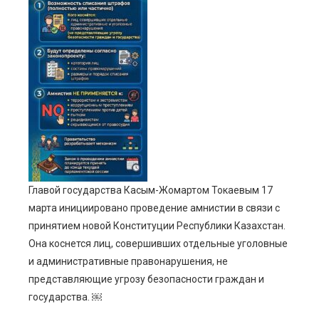
ebook
ter
edIn
erest
mbleupon
Главой государства Касым-Жомартом Токаевым 17
l
марта инициировано проведение амнистии в связи с
принятием новой Конституции Республики Казахстан.
Она коснется лиц, совершивших отдельные уголовные
и административные правонарушения, не
представляющие угрозу безопасности граждан и
государства. ￼