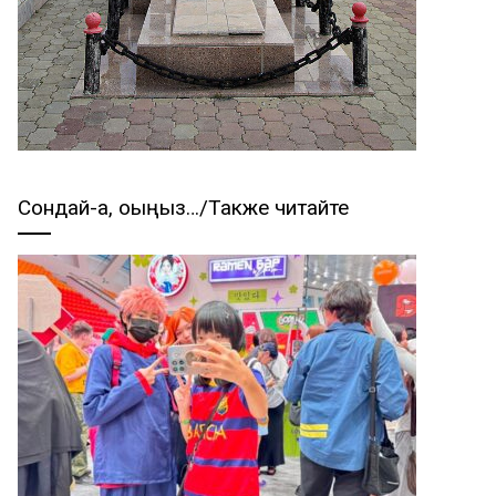
Сондай-ақ, оқыңыз…/Также читайте