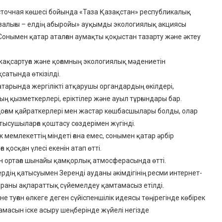
сточная көшесі бойында «Таза Қазақстан» республикалық
азалығы – елдің абыройы» ауқымды экологиялық акциясы
Сонымен қатар аталған аумақты қоқыстан тазарту және әктеу
ақсартуға және қоғамның экологиялық мәдениетін
сатында өткізілді.
атарында жергілікті атқарушы органдардың өкілдері,
ң қызметкерлері, еріктілер және ауыл тұрғындары бар.
, қоғам қайраткерлері мен жастар көшбасшылары болды, олар
қатысушыларға қоштасу сөздерімен жүгінді.
 мемлекеттің міндеті ғана емес, сонымен қатар әрбір
қосқан үлесі екенін атап өтті.
ан ортаға шынайы қамқорлық атмосферасында өтті.
ердің қатысуымен Зеренді ауданы әкімдігінің ресми интернет-
араны ақпараттық сүйемелдеу қамтамасыз етілді.
 туған өлкеге деген сүйіспеншілік идеясы төңірегінде көбірек
ламасын іске асыру шеңберінде жүйелі негізде