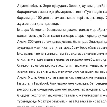
Ақмола облысы Зеренді ауданы Зеренді ауылындағы Во
бағдарламасы аясында ұйымдастырылған «Туған елдің т
барысында 100-ден астам ағаш көшеттері отырғызылды. 
жұмыстары да атқарылды.
Іс-шара Мемлекет басшысының экологиялық жағдайды ж
қалыптастыруға бағытталған тапсырмаларын орындау мақ
Акция 300-ден астам қатысушыны біріктірді. Олардың қ
аудандық мәслихат депутаттары, білім беру ұйымдарыны
Іс-шараның негізгі спикерлері Зеренді ауданының әкімі
өткізіліп жатқан акция туралы өз пікірлерімен бөлісіп, 
Спикерлер өз сөздерінде экологиялық жауапкершілік тек
азаматтың тұрақты даму мен өмір сүру сапасын арттыруға 
Акция бірлік, белсенді азаматтық ұстаным және қоршағ
Instagram, Facebook, блогерлер мен қоғамдық белсенділ
ресурстары, сондай-ақ әлеуметтік желілер арқылы іс-ш
Өңірдегі экологиялық жұмыс тазалық, жауапкершілік және
тұрғындарды біріктіре отырып, «Таза Қазақстан» бағдар