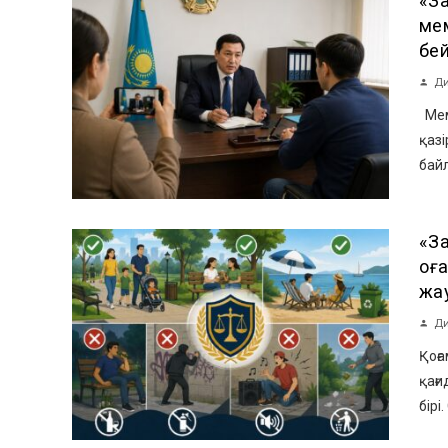
«За
мем
бей
Ди
Мем
қазі
байл
«З
қоғ
жа
Ди
Қоға
қағи
бірі