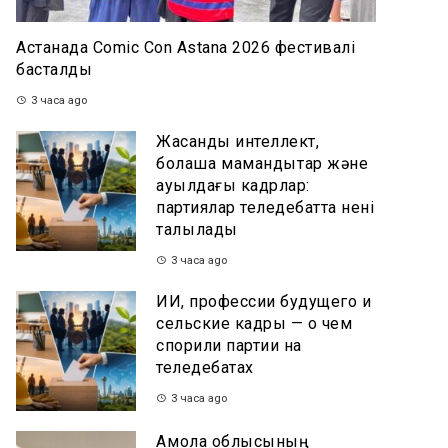
Астанада Comic Con Astana 2026 фестивалі
басталды
3 часа ago
Жасанды интеллект,
болашақ мамандықтар және
ауылдағы кадрлар:
партиялар теледебатта нені
талқылады
3 часа ago
ИИ, профессии будущего и
сельские кадры — о чем
спорили партии на
теледебатах
3 часа ago
Ақмола облысының