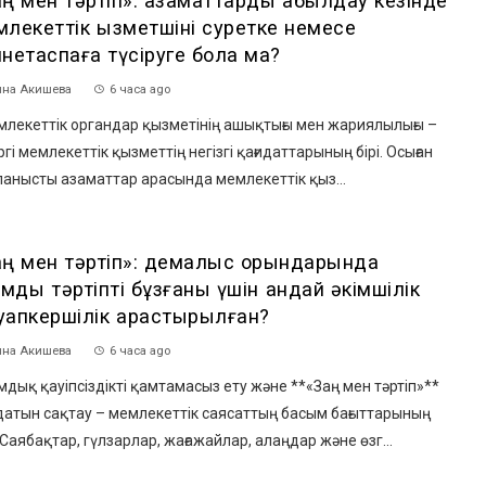
ң мен тәртіп»: азаматтарды қабылдау кезінде
лекеттік қызметшіні суретке немесе
нетаспаға түсіруге бола ма?
на Акишева
6 часа ago
лекеттік органдар қызметінің ашықтығы мен жариялылығы –
ргі мемлекеттік қызметтің негізгі қағидаттарының бірі. Осыған
анысты азаматтар арасында мемлекеттік қыз...
аң мен тәртіп»: демалыс орындарында
амдық тәртіпті бұзғаны үшін қандай әкімшілік
уапкершілік қарастырылған?
на Акишева
6 часа ago
мдық қауіпсіздікті қамтамасыз ету және **«Заң мен тәртіп»**
датын сақтау – мемлекеттік саясаттың басым бағыттарының
. Саябақтар, гүлзарлар, жағажайлар, алаңдар және өзг...