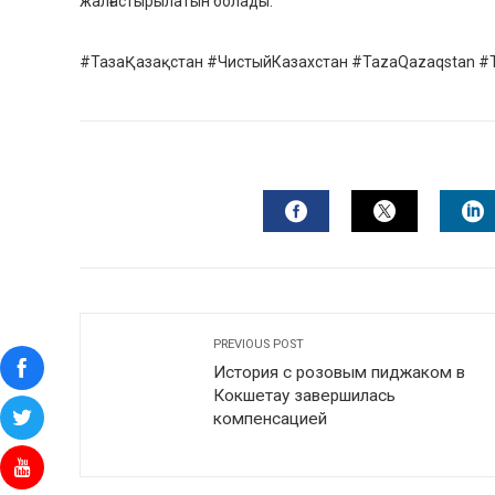
жалғастырылатын болады.
#ТазаҚазақстан #ЧистыйКазахстан #TazaQazaqstan #T
FACEBOOK
TWITTER
L
PREVIOUS POST
История с розовым пиджаком в
Кокшетау завершилась
компенсацией