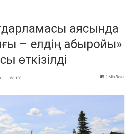
бағдарламасы аясында
ығы – елдің абыройы»
ы өткізілді
1 Min Read
s
103