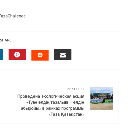
azaChallenge
SHARE
INKEDIN
PINTEREST
EMAIL
STUMBLEUPON
NEXT POST
Проведена экологическая акция
«Туған елдің тазалығы – елдің
абыройы» в рамках программы
«Таза Қазақстан»