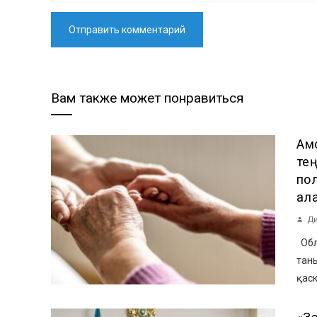
Вам также может понравиться
Ақ
тең
по
ал
Ди
Облы
тан
қаск