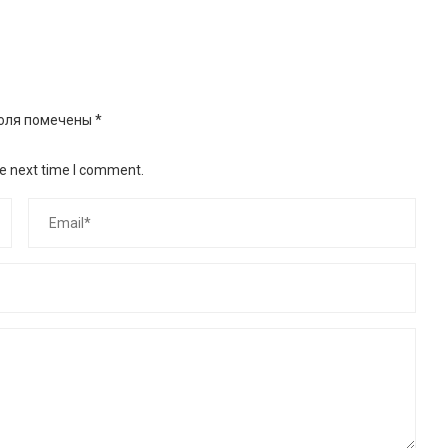
оля помечены
*
he next time I comment.