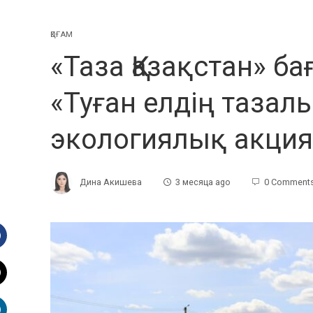
ҚОҒАМ
«Таза Қазақстан» 
«Туған елдің тазал
экологиялық акцияс
Дина Акишева
3 месяца ago
0 Comment
Facebook
witter