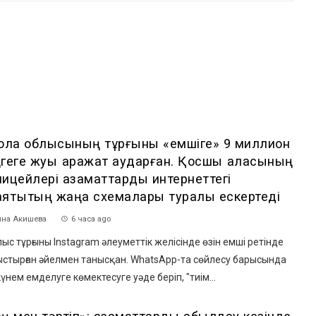
мола облысының тұрғыны «емшіге» 9 миллион
геге жуық қаражат аударған. Қосшы қаласының
лицейлері азаматтарды интернеттегі
аяқтықтың жаңа схемалары туралы ескертеді
на Акишева
6 часа ago
с тұрғыны Instagram әлеуметтік желісінде өзін емші ретінде
ыстырған әйелмен танысқан. WhatsApp-та сөйлесу барысында
үнем емделуге көмектесуге уәде беріп, "тиім...