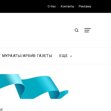
О Нас
Контакты
Реклама
Т МҰРАҒАТЫ/АРХИВ ГАЗЕТЫ
ЕЩЕ
ді