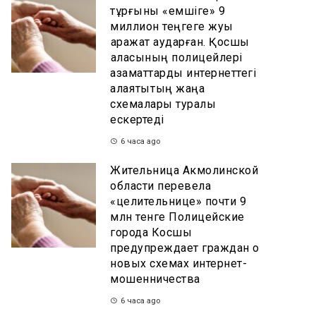
тұрғыны «емшіге» 9
миллион теңгеге жуық
қаражат аударған. Қосшы
қаласының полицейлері
азаматтарды интернеттегі
алаяқтықтың жаңа
схемалары туралы
ескертеді
6 часа ago
Жительница Акмолинской
области перевела
«целительнице» почти 9
млн тенге Полицейские
города Косшы
предупреждает граждан о
новых схемах интернет-
мошенничества
6 часа ago