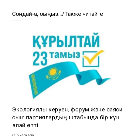
Сондай-ақ, оқыңыз…/Также читайте
Экологиялық керуен, форум және саяси
сын: партиялардың штабында бір күн
қалай өтті
5 часа ago