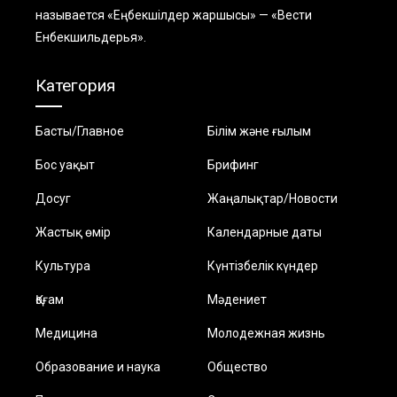
называется «Еңбекшiлдер жаршысы» — «Вести
Енбекшильдерья».
Категория
Басты/Главное
Білім және ғылым
Бос уақыт
Брифинг
Досуг
Жаңалықтар/Новости
Жастық өмір
Календарные даты
Культура
Күнтізбелік күндер
Қоғам
Мәдениет
Медицина
Молодежная жизнь
Образование и наука
Общество