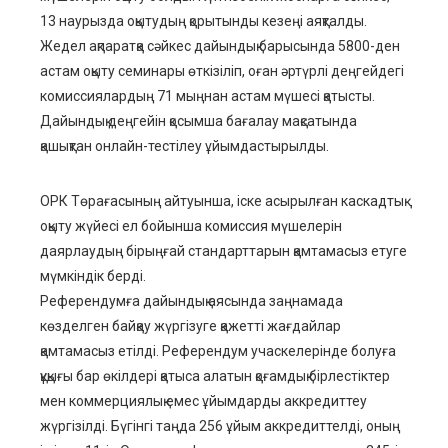
13 наурызда оқытудың қорытынды кезеңі аяқталды.
Жедел ақпаратқа сәйкес дайындық барысында 5800-ден
астам оқыту семинары өткізіліп, оған әртүрлі деңгейдегі
комиссиялардың 71 мыңнан астам мүшесі қатысты.
Дайындық деңгейін қосымша бағалау мақсатында
қашықтан онлайн-тестілеу ұйымдастырылды.
ОРК Төрағасының айтуынша, іске асырылған каскадтық
оқыту жүйесі ел бойынша комиссия мүшелерін
даярлаудың бірыңғай стандарттарын қамтамасыз етуге
мүмкіндік берді.
Референдумға дайындық аясында заңнамада
көзделген байқау жүргізуге қажетті жағдайлар
қамтамасыз етілді. Референдум учаскелерінде болуға
құқығы бар өкілдері қатыса алатын қоғамдық бірлестіктер
мен коммерциялық емес ұйымдарды аккредиттеу
жүргізілді. Бүгінгі таңда 256 ұйым аккредиттелді, оның