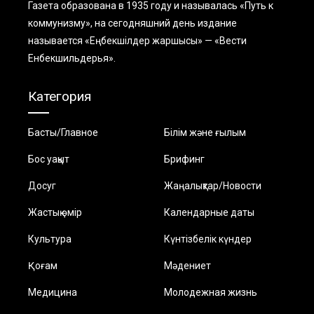
Газета образована в 1935 году и называлась «Путь к
коммунизму», на сегодняшний день издание
называется «Еңбекшiлдер жаршысы» — «Вести
Енбекшильдерья».
Категория
Басты/Главное
Білім және ғылым
Бос уақыт
Брифинг
Досуг
Жаңалықтар/Новости
Жастық өмір
Календарные даты
Культура
Күнтізбелік күндер
Қоғам
Мәдениет
Медицина
Молодежная жизнь