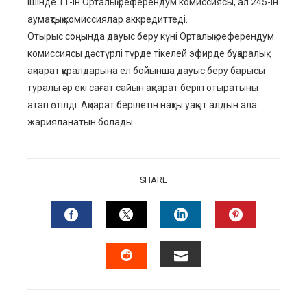
ішінде 11-ін Орталық референдум комиссиясы, ал 245-ін
аумақтық комиссиялар аккредиттеді.
Отырыс соңында дауыс беру күні Орталық референдум
комиссиясы дәстүрлі түрде тікелей эфирде бұқаралық
ақпарат құралдарына ел бойынша дауыс беру барысы
туралы әр екі сағат сайын ақпарат беріп отыратыны
атап өтілді. Ақпарат берілетін нақты уақыт алдын ала
жарияланатын болады.
SHARE
FACEBOOK
TWITTER
LINKEDIN
PINTERES
EMAIL
STUMBLEUPON