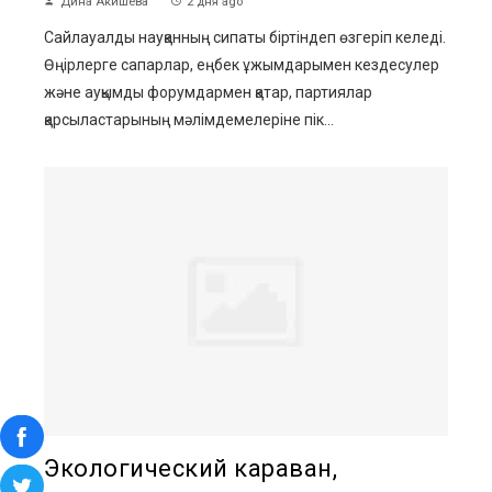
Дина Акишева
2 дня ago
Сайлауалды науқанның сипаты біртіндеп өзгеріп келеді.
Өңірлерге сапарлар, еңбек ұжымдарымен кездесулер
және ауқымды форумдармен қатар, партиялар
қарсыластарының мәлімдемелеріне пік...
Экологический караван,