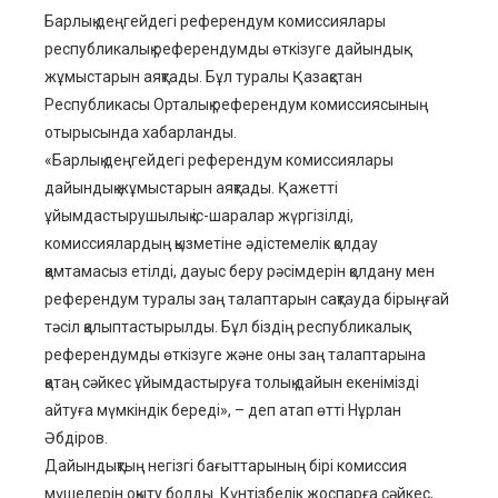
Барлық деңгейдегі референдум комиссиялары
республикалық референдумды өткізуге дайындық
ebook
жұмыстарын аяқтады. Бұл туралы Қазақстан
Республикасы Орталық референдум комиссиясының
ter
отырысында хабарланды.
«Барлық деңгейдегі референдум комиссиялары
edIn
дайындық жұмыстарын аяқтады. Қажетті
ұйымдастырушылық іс-шаралар жүргізілді,
erest
комиссиялардың қызметіне әдістемелік қолдау
қамтамасыз етілді, дауыс беру рәсімдерін қолдану мен
референдум туралы заң талаптарын сақтауда бірыңғай
mbleupon
тәсіл қалыптастырылды. Бұл біздің республикалық
референдумды өткізуге және оны заң талаптарына
l
қатаң сәйкес ұйымдастыруға толық дайын екенімізді
айтуға мүмкіндік береді», – деп атап өтті Нұрлан
Әбдіров.
Дайындықтың негізгі бағыттарының бірі комиссия
мүшелерін оқыту болды. Күнтізбелік жоспарға сәйкес,