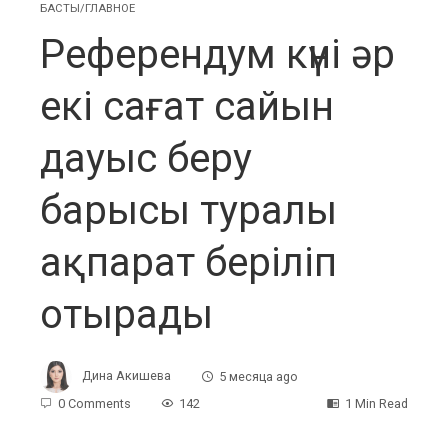
БАСТЫ/ГЛАВНОЕ
Референдум күні әр
екі сағат сайын
дауыс беру
барысы туралы
ақпарат беріліп
отырады
Дина Акишева
5 месяца ago
0 Comments
142
1 Min Read