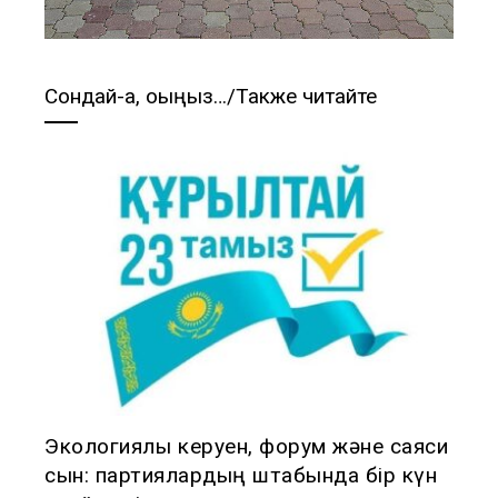
Сондай-ақ, оқыңыз…/Также читайте
Экологиялық керуен, форум және саяси
сын: партиялардың штабында бір күн