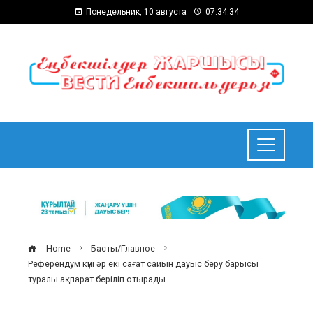
Понедельник, 10 августа
07:34:35
Home
Басты/Главное
Референдум күні әр екі сағат сайын дауыс беру барысы
туралы ақпарат беріліп отырады