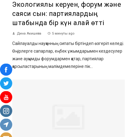
Экологиялық керуен, форум және
саяси сын: партиялардың
штабында бір күн қалай өтті
Дина Акишева
5 минуты ago
Сайлауалды науқанның сипаты біртіндеп өзгеріп келеді.
Өңірлерге сапарлар, еңбек ұжымдарымен кездесулер
және ауқымды форумдармен қатар, партиялар
қарсыластарының мәлімдемелеріне пік...