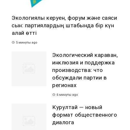
Экологиялық керуен, форум және саяси
сын: партиялардың штабында бір күн
қалай өтті
5 минуты ago
Экологический караван,
инклюзия и поддержка
производства: что
обсуждали партии в
регионах
6 минуты ago
Курултай — новый
формат общественного
диалога