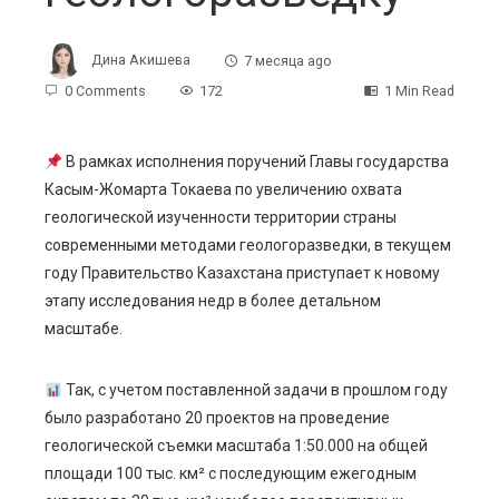
Дина Акишева
7 месяца ago
0 Comments
172
1 Min Read
В рамках исполнения поручений Главы государства
Касым-Жомарта Токаева по увеличению охвата
ebook
геологической изученности территории страны
современными методами геологоразведки, в текущем
ter
году Правительство Казахстана приступает к новому
этапу исследования недр в более детальном
edIn
масштабе.
erest
Так, с учетом поставленной задачи в прошлом году
было разработано 20 проектов на проведение
mbleupon
геологической съемки масштаба 1:50.000 на общей
площади 100 тыс. км² с последующим ежегодным