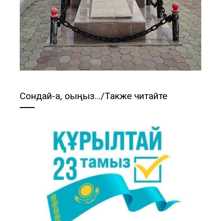
Сондай-ақ, оқыңыз…/Также читайте