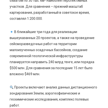
l
охватом по 30 тыс. км² наиболее перспективных
участков. Для сравнения – прежний масштаб
картирования, разработанный в советское время,
составлял 1:200.000.
В ближайшие три года для реализации
вышеуказанных 20 проектов, а также на проведение
сейсморазведочных работ на территории
малоизученных осадочных бассейнов, создание
современной геологической инфраструктуры
планируется направить 240 млрд тенге, или порядка
$500 млн. Для сравнения за последние 15 лет было
вложено $469 млн.
Проекты включают анализ данных дистанционного
зондирования Земли, аэрогеофизические и
геохимические исследования, комплекс полевых
работ.