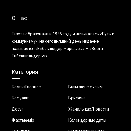
О Нас
Газета образована в 1935 году и называлась «Путь к
коммунизму», на сегодняшний день издание
называется «Еңбекшiлдер жаршысы» — «Вести
Енбекшильдерья».
Категория
Басты/Главное
Білім және ғылым
Бос уақыт
Брифинг
Досуг
Жаңалықтар/Новости
Жастық өмір
Календарные даты