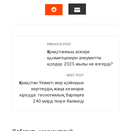
FACEBOOK
TWITTER
LINKEDIN
PINTERES
EMAIL
STUMBLEUPON
PREVIOUS POST
Қазақстанның әскери
қызметшілерін әлеуметтік
қолдау: 2025 жылы не өзгерді?
NEXT POST
Қазақстан Үкіметі жер қойнауын
зерттеудің жаңа кезеңіне
кірісуде: геологиялық барлауға
240 млрд теңге бөлінеді