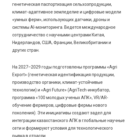
генетическая паспортизация сельхозпродукции,
климат-адаптивное земледелие и цифровые модели
«умных ферм», использующих датчики, дроны и
системы AI-мониторинга. Ведется международное
сотрудничество с научными центрами Китая,
Нидерландов, США, Франции, Великобритании и
других стран.
На 2027–2029 годы подготовлены программы «Agri
Export» (генетическая идентификация продукции,
производство органики, климат-устойчивые
технологии) и «Agri Future» (AgriTech-инкубатор,
программа «100 молодых ученых АПК», VR/AR-
обучение фермеров, цифровые фермы нового
поколения). Эти инициативы создают задел для
интеграции казахстанского АПК в глобальные научные
сети и формируют условия для технологического
рывка в отрасли.