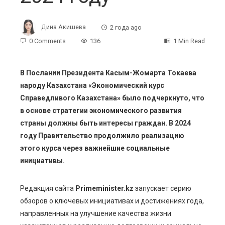
Дина Акишева
2 года ago
0 Comments
136
1 Min Read
В Послании Президента Касым-Жомарта Токаева
народу Казахстана «Экономический курс
ebook
Справедливого Казахстана» было подчеркнуто, что
в основе стратегии экономического развития
ter
страны должны быть интересы граждан. В 2024
году Правительство продолжило реализацию
edIn
этого курса через важнейшие социальные
инициативы.
erest
Редакция сайта
Primeminister.kz
запускает серию
mbleupon
обзоров о ключевых инициативах и достижениях года,
направленных на улучшение качества жизни