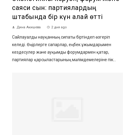
саяси сын: партиялардың
штабында бір күн қалай өтті
Дина Акишева
2 дня ago
Сайлауалды науқанның сипаты біртіндеп өзгеріп
келеді. Өңірлерге сапарлар, еңбек ұжымдарымен
кездесулер және ауқымды форумдармен қатар,
партиялар қарсыластарының мәлімдемелеріне пік...