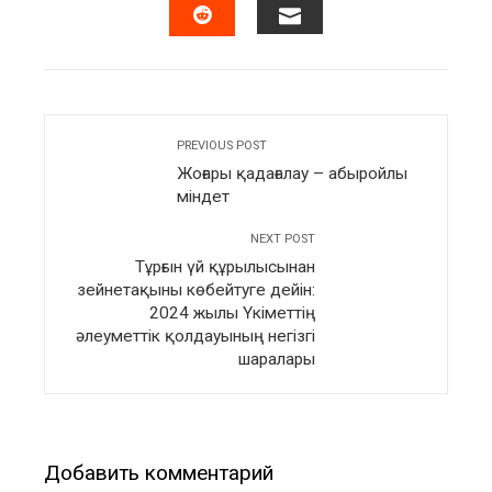
EMAIL
STUMBLEUPON
PREVIOUS POST
Жоғары қадағалау – абыройлы
міндет
NEXT POST
Тұрғын үй құрылысынан
зейнетақыны көбейтуге дейін:
2024 жылы Үкіметтің
әлеуметтік қолдауының негізгі
шаралары
Добавить комментарий