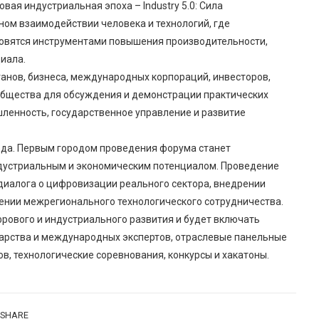
вая индустриальная эпоха – Industry 5.0: Сила
ом взаимодействии человека и технологий, где
новятся инструментами повышения производительности,
иала.
анов, бизнеса, международных корпораций, инвесторов,
ообщества для обсуждения и демонстрации практических
ленность, государственное управление и развитие
 года. Первым городом проведения форума станет
дустриальным и экономическим потенциалом. Проведение
диалога о цифровизации реального сектора, внедрении
ении межрегионального технологического сотрудничества.
ового и индустриального развития и будет включать
дарства и международных экспертов, отраслевые панельные
пов, технологические соревнования, конкурсы и хакатоны.
SHARE