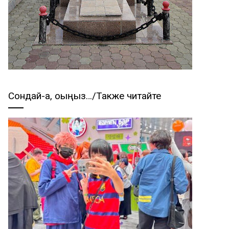
Сондай-ақ, оқыңыз…/Также читайте