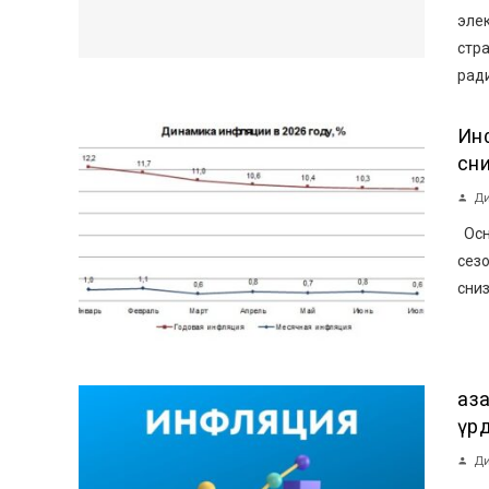
эле
стр
ради
Ин
сн
Ди
Осн
сез
сниз
Қа
үр
Ди