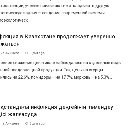
ктростанции, ученые призывают не откладывать другую
атегическую задачу — создание современной системы
оэкологическ...
фляция в Казахстане продолжает уверенно
ижаться
на Акишева
3 дня ago
овное снижение цен в июле наблюдалось на отдельные виды
онной плодоовощной продукции. Так, цены на огурцы
ились на 22,6%, помидоры – на 17,7%, морковь – на 5,3%...
зақстандағы инфляция деңгейінің төмендеу
дісі жалғасуда
на Акишева
3 дня ago