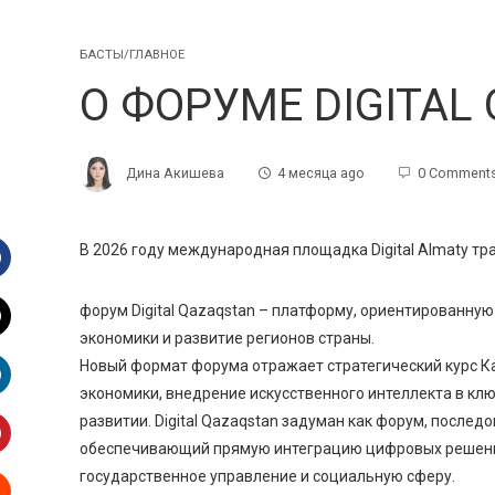
БАСТЫ/ГЛАВНОЕ
О ФОРУМЕ DIGITAL
Дина Акишева
4 месяца ago
0 Comment
В 2026 году международная площадка Digital Almaty 
Facebook
форум Digital Qazaqstan – платформу, ориентированну
экономики и развитие регионов страны.
witter
Новый формат форума отражает стратегический курс К
экономики, внедрение искусственного интеллекта в кл
inkedIn
развитии. Digital Qazaqstan задуман как форум, после
обеспечивающий прямую интеграцию цифровых решений 
interest
государственное управление и социальную сферу.