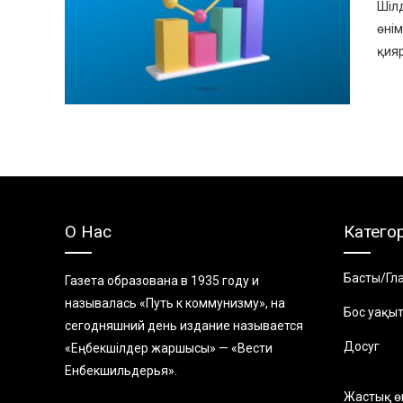
Шілд
өнім
қияр
О Нас
Катего
Басты/Гл
Газета образована в 1935 году и
называлась «Путь к коммунизму», на
Бос уақы
сегодняшний день издание называется
Досуг
«Еңбекшiлдер жаршысы» — «Вести
Енбекшильдерья».
Жастық ө