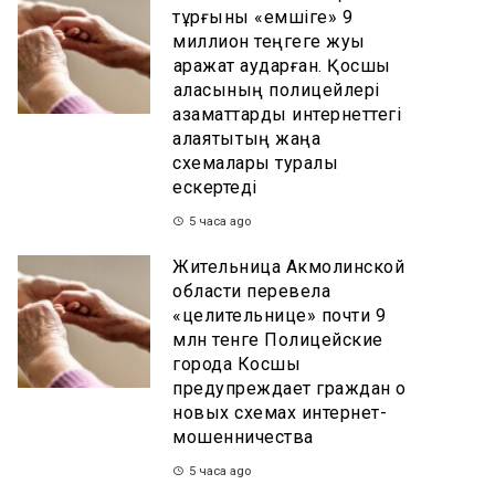
тұрғыны «емшіге» 9
миллион теңгеге жуық
қаражат аударған. Қосшы
қаласының полицейлері
азаматтарды интернеттегі
алаяқтықтың жаңа
схемалары туралы
ескертеді
5 часа ago
Жительница Акмолинской
области перевела
«целительнице» почти 9
млн тенге Полицейские
города Косшы
предупреждает граждан о
новых схемах интернет-
мошенничества
5 часа ago