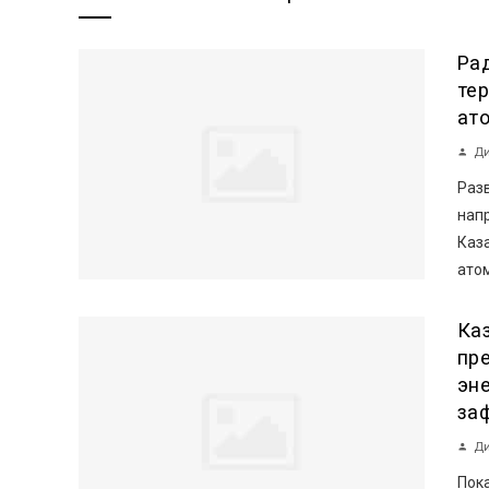
Ра
те
ат
Ди
Раз
нап
Каз
атом
Ка
пр
эн
за
Ди
Пока