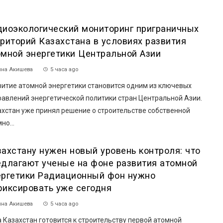
диоэкологический мониторинг приграничных
рриторий Казахстана в условиях развития
омной энергетики Центральной Азии
на Акишева
5 часа ago
витие атомной энергетики становится одним из ключевых
равлений энергетической политики стран Центральной Азии.
ахстан уже принял решение о строительстве собственной
но...
захстану нужен новый уровень контроля: что
едлагают ученые на фоне развития атомной
ергетики Радиационный фон нужно
фиксировать уже сегодня
на Акишева
5 часа ago
 Казахстан готовится к строительству первой атомной