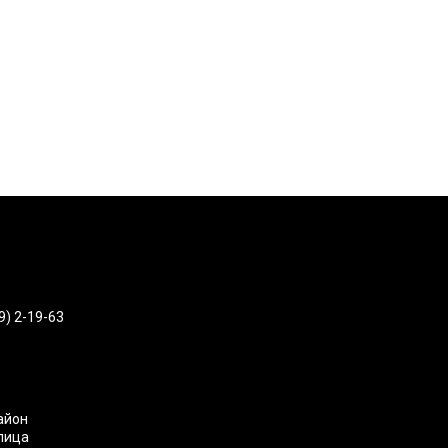
9) 2-19-63
айон
улица