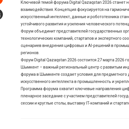
Ключевой темой форума Digital Qazaqstan 2026 станет но
Stumbleupon
взаимодействия. Концепция фокусируется на гармоничн
искусственный интеллект, данные и робототехника ста
mail
устойчивого развития и усиления человеческого потенц
Форум объединит представителей государственных орг
технологических компаний, стартапов и экспертного с
сценариев внедрения цифровых и AI-решений в промыш
регионов.
Форум Digital Qazaqstan 2026 состоится 27 марта 2026
Шымкент – важный региональный центр с развитым ин
форума в Шымкенте создает условия для предметного 
искусственного интеллекта в промышленность и укрепл
Программа форума охватит ключевые направления цифр
пленарное заседание с участием представителей госу
сессии и круглые столы, выставку IT-компаний и старта