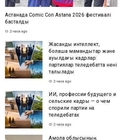
Астанада Comic Con Astana 2026 фестивалі
басталды
2 часа ago
Жасанды интеллект,
болашақ мамандықтар және
ауылдағы кадрлар:
партиялар теледебатта нені
талқылады
2 часа ago
ИИ, профессии будущего и
сельские кадры — о чем
спорили партии на
теледебатах
2 часа ago
Ақмола облысының