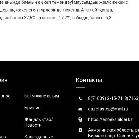
е айында бағаның ең көп төмендеуі маусымдық жеміс-көкөніс
дерінің жекелеген түрлерінде тіркелді. Атап айтқанда,
дың бағасы 22,6%, қызанақ - 17,7%, сәбіздің бағасы - 5,3...
рия
Контакты
авное
Білім және ғылым
8(71639) 2-15-71, 8(7163
т
Брифинг
gazetastep@mail.ru
Жаңалықтар/
https://enbekshilder.kz
Новости
Акмолинская область, р
Биржан сал, г.Степняк, 
мір
Календарные