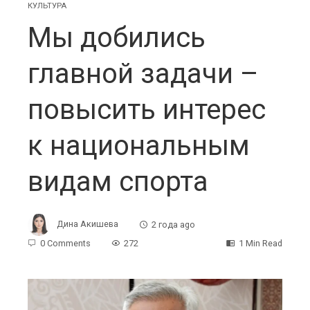
КУЛЬТУРА
Мы добились
главной задачи –
повысить интерес
к национальным
видам спорта
Дина Акишева
2 года ago
0 Comments
272
1 Min Read