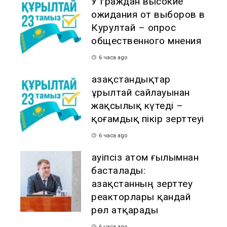
У граждан высокие
ожидания от выборов в
Курултай – опрос
общественного мнения
6 часа ago
Қазақстандықтар
Құрылтай сайлауынан
жақсылық күтеді –
қоғамдық пікір зерттеуі
6 часа ago
Қауіпсіз атом ғылымнан
басталады:
Қазақстанның зерттеу
реакторлары қандай
рөл атқарады
6 часа ago