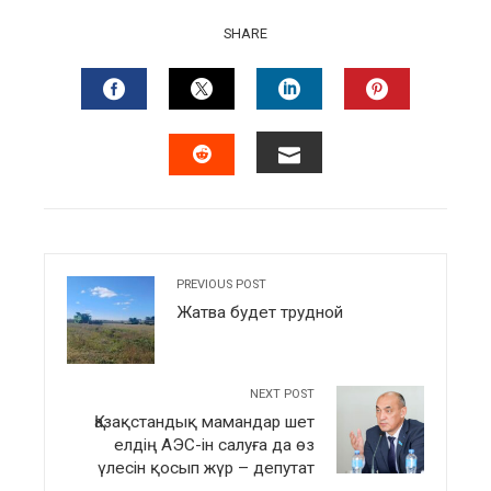
SHARE
FACEBOOK
TWITTER
LINKEDIN
PINTERES
EMAIL
STUMBLEUPON
PREVIOUS POST
Жатва будет трудной
NEXT POST
Қазақстандық мамандар шет
елдің АЭС-ін салуға да өз
үлесін қосып жүр – депутат