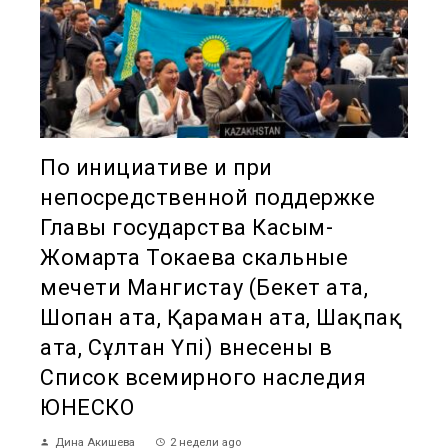
По инициативе и при
непосредственной поддержке
Главы государства Касым-
Жомарта Токаева скальные
мечети Мангистау (Бекет ата,
Шопан ата, Қараман ата, Шақпақ
ата, Сұлтан Үпі) внесены в
Список всемирного наследия
ЮНЕСКО
Дина Акишева
2 недели ago