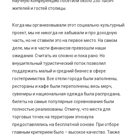
научную конференцию посетили около 250 тысяч
жителей и гостей столицы.
Когда мы организовывали этот социально-культурный
проект, мы не никогда не забывали и про доходную
часть, но не ставили это на первое место. На самом
деле, мы и в части финансов превзошли наши
ожидания. Считать их сложно и пока рано. Но
внушительный туристический поток позволил
поддержать малый и средний бизнес в сфере
гостеприимства. Все отели города были заполнены,
рестораны и кафе были переполнены, весь мерч,
сувениры и национальная одежда была распродана,
билеты на самые популярные соревнования были
полностью реализованы. Отмечу, что места для
торговых точек на территории этноаула
предоставлялись на бесплатной основе. При отборе
главным критерием было – высокое качество. Также