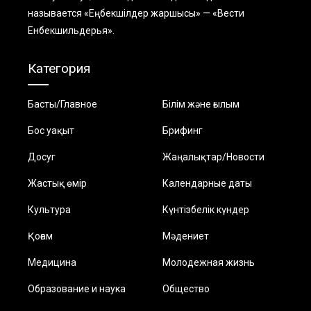
называется «Еңбекшiлдер жаршысы» — «Вести
Енбекшильдерья».
Категория
Басты/Главное
Білім және ғылым
Бос уақыт
Брифинг
Досуг
Жаңалықтар/Новости
Жастық өмір
Календарные даты
Культура
Күнтізбелік күндер
Қоғам
Мәдениет
Медицина
Молодежная жизнь
Образование и наука
Общество