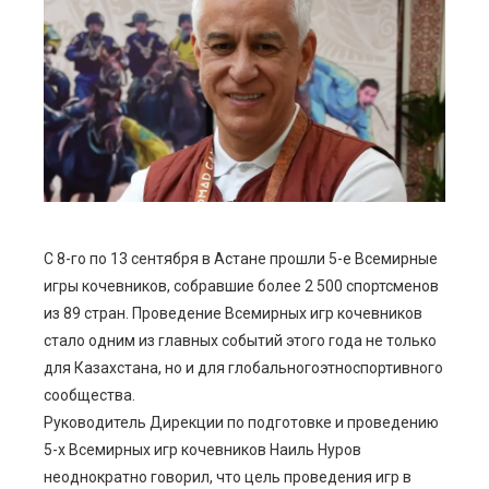
ebook
ter
edIn
erest
mbleupon
С 8-го по 13 сентября в Астане прошли 5-е Всемирные
игры кочевников, собравшие более 2 500 спортсменов
l
из 89 стран. Проведение Всемирных игр кочевников
стало одним из главных событий этого года не только
для Казахстана, но и для глобальногоэтноспортивного
сообщества.
Руководитель Дирекции по подготовке и проведению
5-х Всемирных игр кочевников Наиль Нуров
неоднократно говорил, что цель проведения игр в