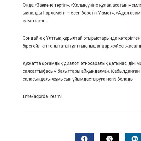
Онда «Заң және тәртіп», «Халық үніне құлақ асатын мемле
ықпалды Парламент – есеп беретін Үкімет», «Адал азама
қамтылған.
Сондай-ақ Ұлттық құрылтай отырыстарында көтерілген 
бірегейлікті танытатын ұлттық нышандар жүйесі жасалд
Құжатта қоғамдық диалог, этносаралық қатынас, дін, мә
саясаттың басым бағыттары айқындалған. Қабылданған
саласындағы жұмысын ұйымдастыруға негіз болады.
t.me/aqorda_resmi