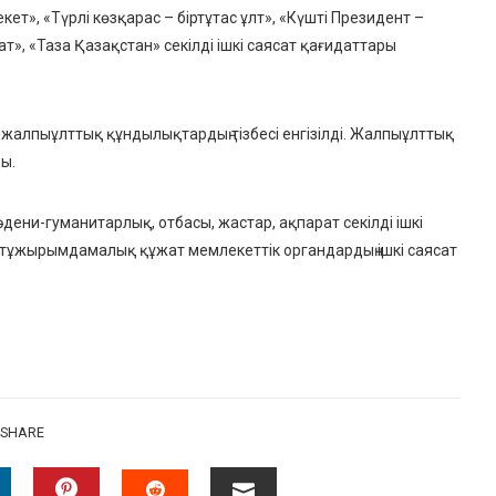
кет», «Түрлі көзқарас – біртұтас ұлт», «Күшті Президент –
т», «Таза Қазақстан» секілді ішкі саясат қағидаттары
жалпыұлттық құндылықтардың тізбесі енгізілді. Жалпыұлттық
ы.
дени-гуманитарлық, отбасы, жастар, ақпарат секілді ішкі
 тұжырымдамалық құжат мемлекеттік органдардың ішкі саясат
SHARE