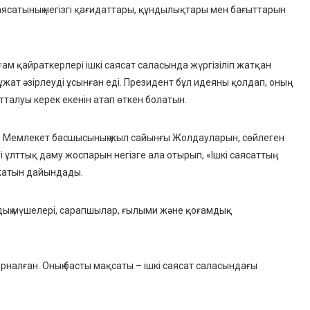
ясатының негізгі қағидаттары, құндылықтары мен бағыттарын
м қайраткерлері ішкі саясат саласында жүргізіліп жатқан
ат әзірлеуді ұсынған еді. Президент бұл идеяны қолдап, оның
алуы керек екенін атап өткен болатын.
ар Мемлекет басшысының жыл сайынғы Жолдауларын, сөйлеген
 ұлттық даму жоспарын негізге ала отырып, «Ішкі саясаттың
ұжатын дайындады.
ың мүшелері, сарапшылар, ғылыми және қоғамдық
арналған. Оның басты мақсаты – ішкі саясат саласындағы