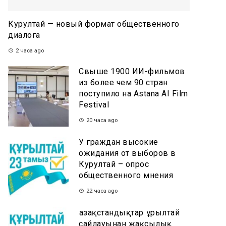
Курултай — новый формат общественного
диалога
2 часа ago
Свыше 1900 ИИ-фильмов
из более чем 90 стран
поступило на Astana AI Film
Festival
20 часа ago
У граждан высокие
ожидания от выборов в
Курултай – опрос
общественного мнения
22 часа ago
Қазақстандықтар Құрылтай
сайлауынан жақсылық