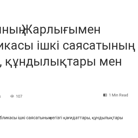
ның Жарлығымен
касы ішкі саясатының
ы, құндылықтары мен
і
1 Min Read
s
107
икасы ішкі саясатының негізгі қағидаттары, құндылықтары