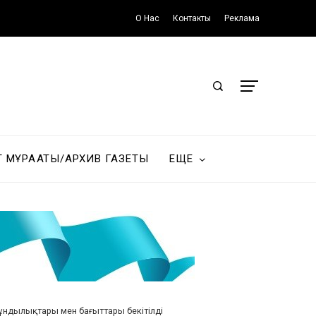
О Нас
Контакты
Реклама
Т МҰРАҒАТЫ/АРХИВ ГАЗЕТЫ
ЕЩЕ
ұндылықтары мен бағыттары бекітілді