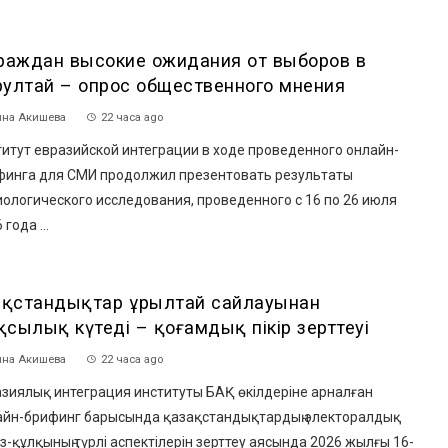
граждан высокие ожидания от выборов в
рултай – опрос общественного мнения
на Акишева
22 часа ago
итут евразийской интеграции в ходе проведенного онлайн-
финга для СМИ продолжил презентовать результаты
ологического исследования, проведенного с 16 по 26 июля
 года ...
зақстандықтар Құрылтай сайлауынан
сылық күтеді – қоғамдық пікір зерттеуі
на Акишева
22 часа ago
азиялық интеграция институты БАҚ өкілдеріне арналған
айн-брифинг барысында қазақстандықтардың электоралдық
з-құлқының түрлі аспектілерін зерттеу аясында 2026 жылғы 16-