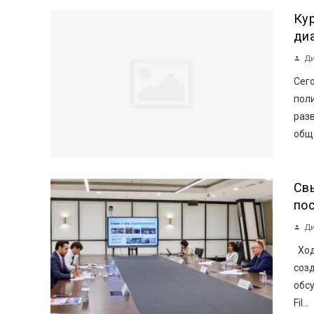
Ку
ди
Ди
Сег
пол
разв
обще
Св
пос
Ди
Ход
созд
обсу
Fil...