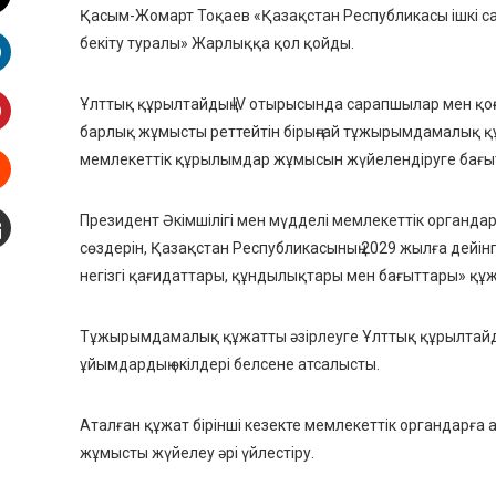
Қасым-Жомарт Тоқаев «Қазақстан Республикасы ішкі са
witter
бекіту туралы» Жарлыққа қол қойды.
inkedIn
Ұлттық құрылтайдың IV отырысында сарапшылар мен қоға
барлық жұмысты реттейтін бірыңғай тұжырымдамалық құж
interest
мемлекеттік құрылымдар жұмысын жүйелендіруге бағытт
Stumbleupon
Президент Әкімшілігі мен мүдделі мемлекеттік органд
сөздерін, Қазақстан Республикасының 2029 жылға дейінгі
mail
негізгі қағидаттары, құндылықтары мен бағыттары» қ
Тұжырымдамалық құжатты әзірлеуге Ұлттық құрылтайд
ұйымдардың өкілдері белсене атсалысты.
Аталған құжат бірінші кезекте мемлекеттік органдарға 
жұмысты жүйелеу әрі үйлестіру.