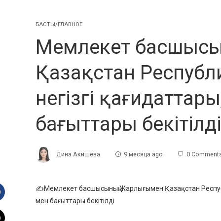
БАСТЫ/ГЛАВНОЕ
Мемлекет басшысы
Қазақстан Республи
негізгі қағидаттар
бағыттары бекітілд
Дина Акишева
9 месяца ago
0 Comment
✍️Мемлекет басшысының Жарлығымен Қазақстан Республ
мен бағыттары бекітілді
Facebook