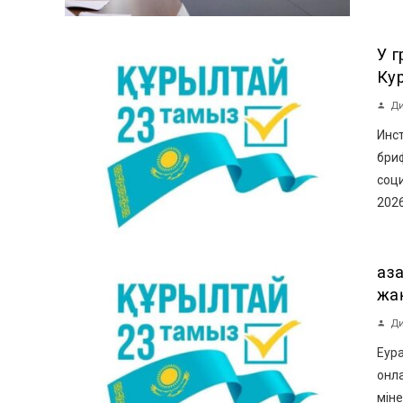
У 
Ку
Ди
Инст
бри
соци
2026
Қа
жақ
Ди
Еур
онл
міне