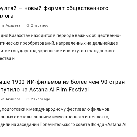
рултай — новый формат общественного
алога
на Акишева
2 часа ago
одня Казахстан находится в периоде важных общественно-
итических преобразований, направленных на дальнейшее
итие государства, укрепление институтов гражданского
ства и...
ыше 1900 ИИ-фильмов из более чем 90 стран
тупило на Astana AI Film Festival
на Акишева
20 часа ago
 подготовки к международному фестивалю фильмов,
анных с использованием искусственного интеллекта,
дили на заседании Попечительского совета Фонда «Astana AI