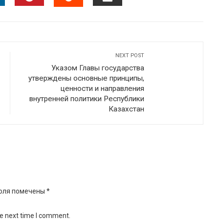
INKEDIN
PINTEREST
EMAIL
STUMBLEUPON
NEXT POST
Указом Главы государства
утверждены основные принципы,
ценности и направления
внутренней политики Республики
Казахстан
оля помечены
*
he next time I comment.