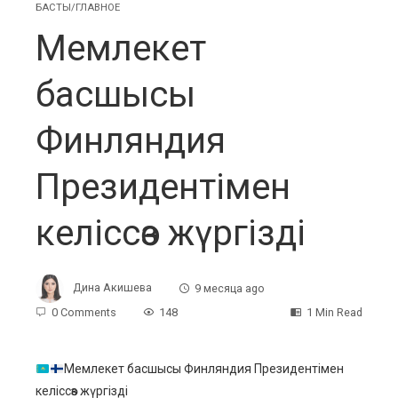
БАСТЫ/ГЛАВНОЕ
Мемлекет
басшысы
Финляндия
Президентімен
келіссөз жүргізді
Дина Акишева
9 месяца ago
0 Comments
148
1 Min Read
Мемлекет басшысы Финляндия Президентімен
келіссөз жүргізді