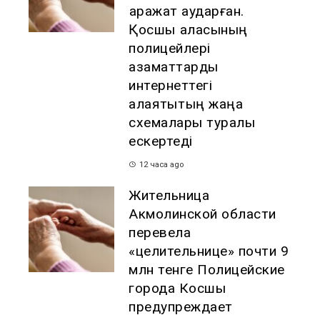
қаражат аударған.
Қосшы қаласының
полицейлері
азаматтарды
интернеттегі
алаяқтықтың жаңа
схемалары туралы
ескертеді
12 часа ago
Жительница
Акмолинской области
перевела
«целительнице» почти 9
млн тенге Полицейские
города Косшы
предупреждает