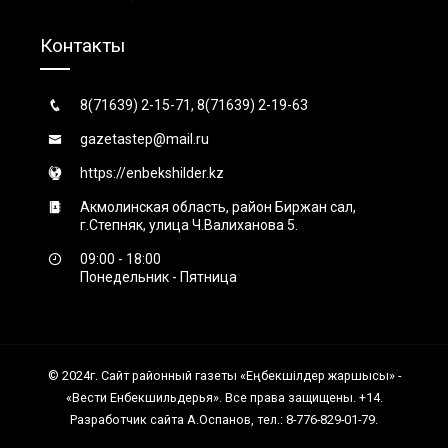
Контакты
8(71639) 2-15-71, 8(71639) 2-19-63
gazetastep@mail.ru
https://enbekshilder.kz
Акмолинская область, район Биржан сал,
г.Степняк, улица Ч.Валиханова 5.
09:00 - 18:00
Понедельник - Пятница
© 2024г. Сайт районный газеты «Еңбекшiлдер жаршысы» -
«Вести Енбекшильдерья». Все права защищены. +14.
Разработчик сайта А.Оспанов, тел.: 8-776-829-01-79.