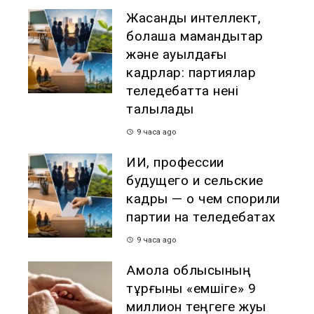
Жасанды интеллект,
болашақ мамандықтар
және ауылдағы
кадрлар: партиялар
теледебатта нені
талқылады
9 часа ago
ИИ, профессии
будущего и сельские
кадры — о чем спорили
партии на теледебатах
9 часа ago
Ақмола облысының
тұрғыны «емшіге» 9
миллион теңгеге жуық