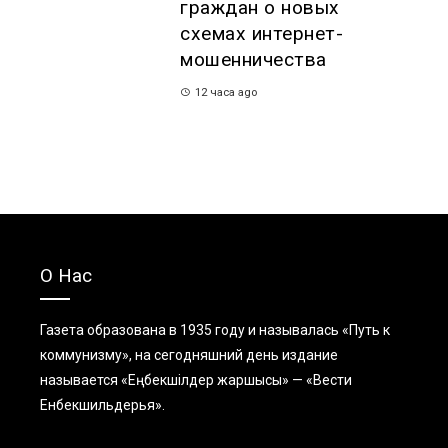
граждан о новых
схемах интернет-
мошенничества
12 часа ago
О Нас
Газета образована в 1935 году и называлась «Путь к
коммунизму», на сегодняшний день издание
называется «Еңбекшiлдер жаршысы» — «Вести
Енбекшильдерья».