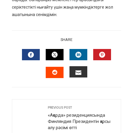
серіктестікті нығайту үшін жаңа мүмкіндіктерге жол
ашатынына сенімдімін.
SHARE
FACEBOOK
TWITTER
LINKEDIN
PINTERES
EMAIL
STUMBLEUPON
PREVIOUS POST
«Ақорда» резиденциясында
Финляндия Президентін қарсы
алу рәсімі өтті