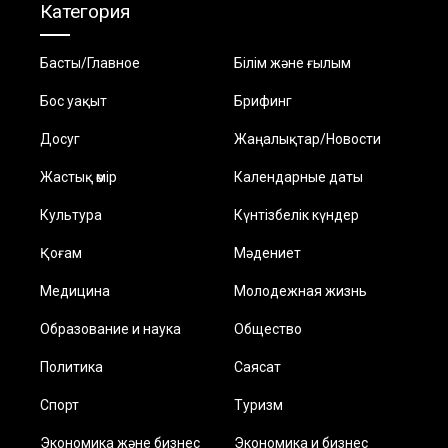
Категория
Басты/Главное
Білім және ғылым
Бос уақыт
Брифинг
Досуг
Жаңалықтар/Новости
Жастық өмір
Календарные даты
Культура
Күнтізбелік күндер
Қоғам
Мәдениет
Медицина
Молодежная жизнь
Образование и наука
Общество
Политика
Саясат
Спорт
Туризм
Экономика және бизнес
Экономика и бизнес