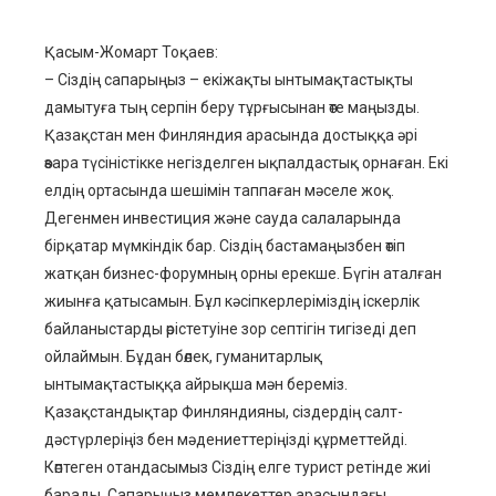
ebook
Қасым-Жомарт Тоқаев:
ter
– Сіздің сапарыңыз – екіжақты ынтымақтастықты
дамытуға тың серпін беру тұрғысынан өте маңызды.
edIn
Қазақстан мен Финляндия арасында достыққа әрі
өзара түсіністікке негізделген ықпалдастық орнаған. Екі
erest
елдің ортасында шешімін таппаған мәселе жоқ.
Дегенмен инвестиция және сауда салаларында
mbleupon
бірқатар мүмкіндік бар. Сіздің бастамаңызбен өтіп
жатқан бизнес-форумның орны ерекше. Бүгін аталған
l
жиынға қатысамын. Бұл кәсіпкерлеріміздің іскерлік
байланыстарды өрістетуіне зор септігін тигізеді деп
ойлаймын. Бұдан бөлек, гуманитарлық
ынтымақтастыққа айрықша мән береміз.
Қазақстандықтар Финляндияны, сіздердің салт-
дәстүрлеріңіз бен мәдениеттеріңізді құрметтейді.
Көптеген отандасымыз Сіздің елге турист ретінде жиі
барады. Сапарыңыз мемлекеттер арасындағы