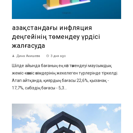
Қазақстандағы инфляция
деңгейінің төмендеу үрдісі
жалғасуда
Дина Акишева
3 дня ago
Шілде айында бағаның ең көп төмендеуі маусымдық
жеміс-көкөніс өнімдерінің жекелеген түрлерінде тіркелді.
Атап айтқанда, қиярдың бағасы 22,6%, қызанақ -
17,7%, сәбіздің бағасы - 5,3...