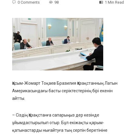
0 Comments
98
1 Min Read
ebook
ter
edIn
erest
Қасым-Жомарт Тоқаев Бразилия Қазақстанның Латын
Америкасындағы басты серіктестерінің бірі екенін
mbleupon
айтты.
l
– Сіздің Қазақстанға сапарыңыз дер кезінде
ұйымдастырылып отыр. Бұл екіжақты қарым-
қатынастарды нығайтуға тың серпін беретініне