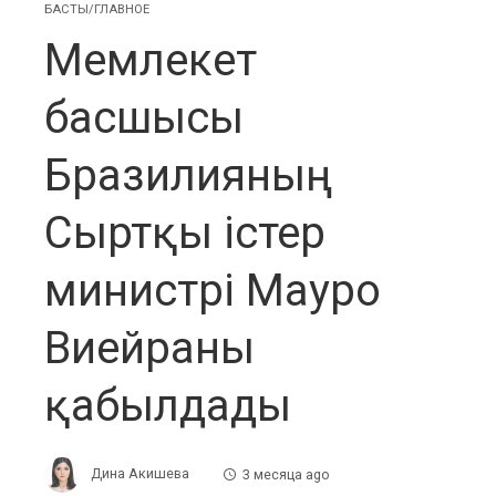
БАСТЫ/ГЛАВНОЕ
Мемлекет
басшысы
Бразилияның
Сыртқы істер
министрі Мауро
Виейраны
қабылдады
Дина Акишева
3 месяца ago