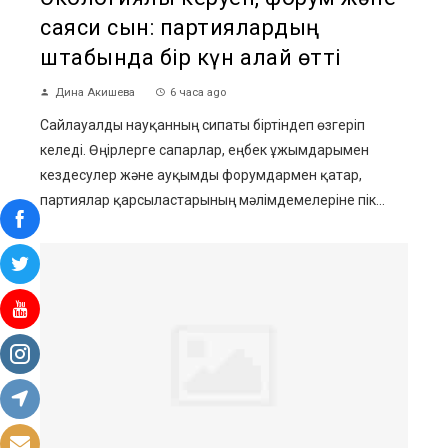
саяси сын: партиялардың
штабында бір күн қалай өтті
Дина Акишева
6 часа ago
Сайлауалды науқанның сипаты біртіндеп өзгеріп
келеді. Өңірлерге сапарлар, еңбек ұжымдарымен
кездесулер және ауқымды форумдармен қатар,
партиялар қарсыластарының мәлімдемелеріне пік...