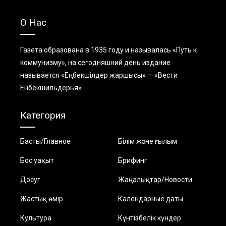
О Нас
Газета образована в 1935 году и называлась «Путь к
коммунизму», на сегодняшний день издание
называется «Еңбекшiлдер жаршысы» — «Вести
Енбекшильдерья».
Категория
Басты/Главное
Білім және ғылым
Бос уақыт
Брифинг
Досуг
Жаңалықтар/Новости
Жастық өмір
Календарные даты
Культура
Күнтізбелік күндер