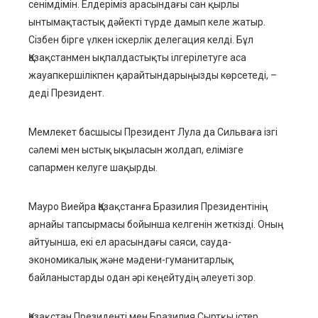
сенімдімін. Елдеріміз арасындағы сан қырлы
ынтымақтастық дәйекті түрде дамып келе жатыр.
Сізбен бірге үлкен іскерлік делегация келді. Бұл
Қазақстанмен ықпалдастықты ілгерілетуге аса
жауапкершілікпен қарайтындарыңызды көрсетеді, –
деді Президент.
Мемлекет басшысы Президент Лула да Сильваға ізгі
сәлемі мен ыстық ықыласын жолдап, елімізге
сапармен келуге шақырды.
Мауро Виейра Қазақстанға Бразилия Президентінің
арнайы тапсырмасы бойынша келгенін жеткізді. Оның
айтуынша, екі ел арасындағы саяси, сауда-
экономикалық және мәдени-гуманитарлық
байланыстарды одан әрі кеңейтудің әлеуеті зор.
Қазақстан Президенті мен Бразилия Сыртқы істер