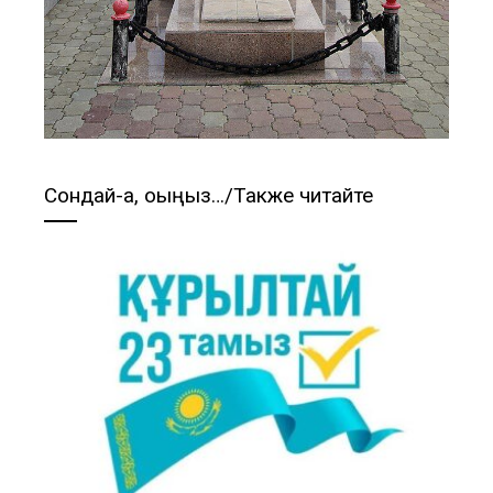
Сондай-ақ, оқыңыз…/Также читайте