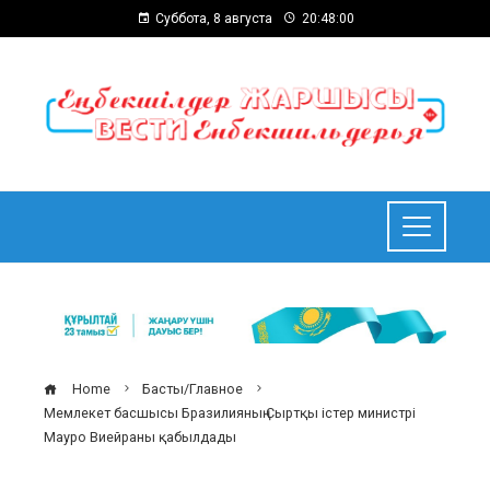
Суббота, 8 августа
20:48:01
Home
Басты/Главное
Мемлекет басшысы Бразилияның Сыртқы істер министрі
Мауро Виейраны қабылдады