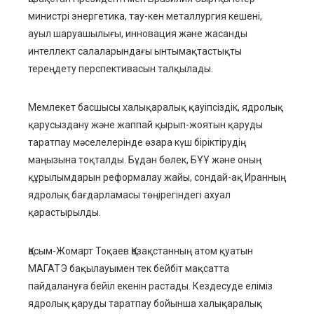
министрі энергетика, тау-кен металлургия кешені,
ауыл шаруашылығы, инновация және жасанды
интеллект салаларындағы ынтымақтастықты
тереңдету перспективасын талқылады.
Мемлекет басшысы халықаралық қауіпсіздік, ядролық
қарусыздану және жаппай қырып-жоятын қаруды
таратпау мәселелерінде өзара күш біріктірудің
маңызына тоқталды. Бұдан бөлек, БҰҰ және оның
құрылымдарын реформалау жайы, сондай-ақ Иранның
ядролық бағдарламасы төңірегіндегі ахуал
қарастырылды.
Қасым-Жомарт Тоқаев Қазақстанның атом қуатын
МАГАТЭ бақылауымен тек бейбіт мақсатта
пайдалануға бейіл екенін растады. Кездесуде еліміз
ядролық қаруды таратпау бойынша халықаралық