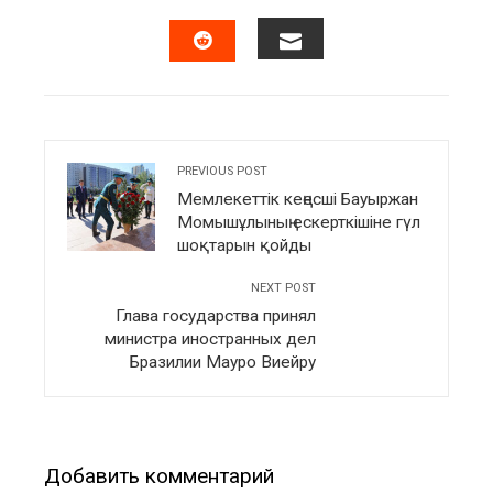
FACEBOOK
TWITTER
LINKEDIN
PINTERES
EMAIL
STUMBLEUPON
PREVIOUS POST
Мемлекеттік кеңесші Бауыржан
Момышұлының ескерткішіне гүл
шоқтарын қойды
NEXT POST
Глава государства принял
министра иностранных дел
Бразилии Мауро Виейру
Добавить комментарий