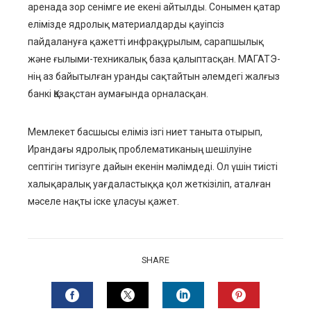
аренада зор сенімге ие екені айтылды. Сонымен қатар
елімізде ядролық материалдарды қауіпсіз
пайдалануға қажетті инфрақұрылым, сарапшылық
және ғылыми-техникалық база қалыптасқан. МАГАТЭ-
нің аз байытылған уранды сақтайтын әлемдегі жалғыз
банкі Қазақстан аумағында орналасқан.
Мемлекет басшысы еліміз ізгі ниет таныта отырып,
Ирандағы ядролық проблематиканың шешілуіне
септігін тигізуге дайын екенін мәлімдеді. Ол үшін тиісті
халықаралық уағдаластыққа қол жеткізіліп, аталған
мәселе нақты іске ұласуы қажет.
SHARE