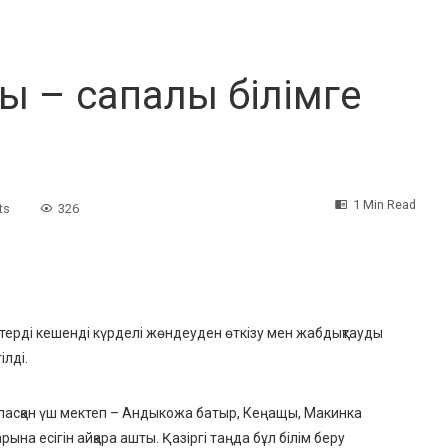
ы – сапалы білімге
1 Min Read
ts
326
рді кешенді күрделі жөндеуден өткізу мен жабдықтауды
ілді.
ласқан үш мектеп – Андыкожа батыр, Кеңащы, Макинка
а есігін айқара ашты. Қазіргі таңда бұл білім беру