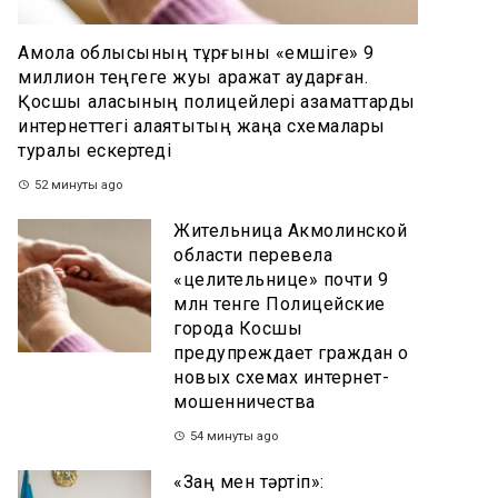
Ақмола облысының тұрғыны «емшіге» 9
миллион теңгеге жуық қаражат аударған.
Қосшы қаласының полицейлері азаматтарды
интернеттегі алаяқтықтың жаңа схемалары
туралы ескертеді
52 минуты ago
Жительница Акмолинской
области перевела
«целительнице» почти 9
млн тенге Полицейские
города Косшы
предупреждает граждан о
новых схемах интернет-
мошенничества
54 минуты ago
«Заң мен тәртіп»: