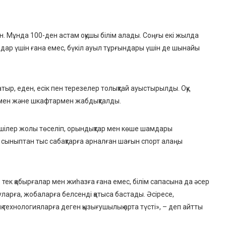
 Мұнда 100-ден астам оқушы білім алады. Соңғы екі жылда
аздар үшін ғана емес, бүкіл ауыл тұрғындары үшін де шынайы
, еден, есік пен терезелер толықтай ауыстырылды. Оқу
рмен және шкафтармен жабдықталды.
шілер жолы төселіп, орындықтар мен көше шамдары
 сыныптан тыс сабақтарға арналған шағын спорт алаңы
тек қабырғалар мен жиһазға ғана емес, білім сапасына да әсер
уларға, жобаларға белсенді қатыса бастады. Әсіресе,
технологияларға деген қызығушылық арта түсті», – деп айтты