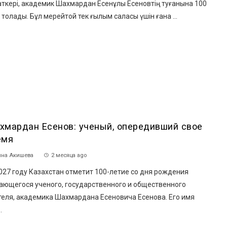
аткері, академик Шахмардан Есенұлы Есеновтің туғанына 100
толады. Бұл мерейтой тек ғылым саласы үшін ғана ...
хмардан Есенов: ученый, опередивший свое
емя
на Акишева
2 месяца ago
27 году Казахстан отметит 100-летие со дня рождения
ающегося ученого, государственного и общественного
теля, академика Шахмардана Есеновича Есенова. Его имя
.