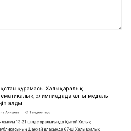
зақстан құрамасы Халықаралық
тематикалық олимпиадада алты медаль
ңіп алды
на Акишева
1 неделя ago
6 жылғы 13-21 шілде аралығында Қытай Халық
убликасының Шанхай қаласында 67-ші Халықаралық