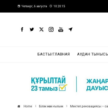
Четверг, 6 августа
10:20:16
БАСТЫ/ГЛАВНАЯ
АУДАН ТЫНЫСЫ
Home
Білім және ғылым
Мектеп реновациясы – са