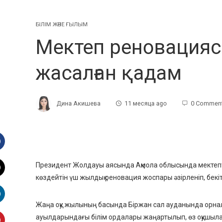
БІЛІМ ЖӘНЕ ҒЫЛЫМ
Мектеп реновацияс
жасалған қадам
Дина Акишева
11 месяца ago
0 Commen
Facebook
Президент Жолдауы аясында Ақмола облысында мектепте
көздейтін үш жылдық реновация жоспары әзірленіп, бекіт
witter
Жаңа оқу жылының басында Бiржан сал ауданында орна
inkedIn
ауылдарындағы білім ордалары жаңартылып, өз оқушыларын