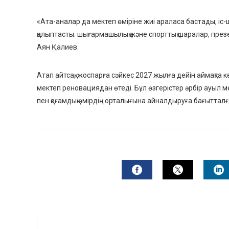
«Ата-аналар да мектеп өміріне жиі араласа бастады, іс
қалыптасты: шығармашылық және спорттық шаралар, през
Аян Қалиев.
Атап айтсақ, жоспарға сәйкес 2027 жылға дейін аймақта 
мектеп реновациядан өтеді. Бұл өзгерістер әрбір ауыл м
пен қоғамдық өмірдің орталығына айналдыруға бағытталғ
FACEBOOK
TWITTER
L