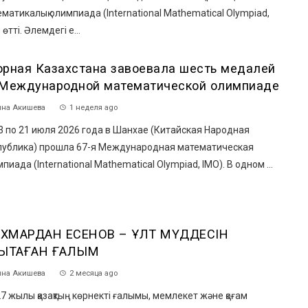
матикалық олимпиада (International Mathematical Olympiad,
 өтті. Әлемдегі е...
орная Казахстана завоевала шесть медалей
 Международной математической олимпиаде
на Акишева
1 неделя ago
 по 21 июля 2026 года в Шанхае (Китайская Народная
публика) прошла 67-я Международная математическая
пиада (International Mathematical Olympiad, IMO). В одном ...
ХМАРДАН ЕСЕНОВ – ҰЛТ МҮДДЕСІН
ЫҚТАҒАН ҒАЛЫМ
на Акишева
2 месяца ago
 жылы қазақтың көрнекті ғалымы, мемлекет және қоғам