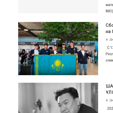
мате
IMO)
Сб
на
Ди
С 13
Рес
олим
ША
ҰЛ
Ди
2027