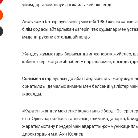
ұйымдары заманауи әрі жайлы кейіпке енді.
interest
Андыкожа батыр ауылының мектебі 1980 жылы салынған.
Stumbleupon
білім ордасы айтарлықтай өзгеріп, тек оқушылар мен ұст
мәдени-рухани орталыққа айналды.
mail
Жөндеу жұмыстары барысында инженерлік жүйелер, шатыр
кабинеттері жаңа жиһазбен – парталармен, орындықта
Сонымен қатар ауласы да абаттандырылды: жаяу жүргін
орнатылды, демалыс аймағы мен белсенді үзілістер мен
жасалды.
«Күрделі жөндеу мектепке жаңа тыныс берді. Өзгерістер 
етті. Оқушылар көбірек талпынып, олимпиадаларға, байқа
жаратылыстану пәндері мен ақпараттық-коммуникациялық 
директордың м.а. Аян Қалиев.