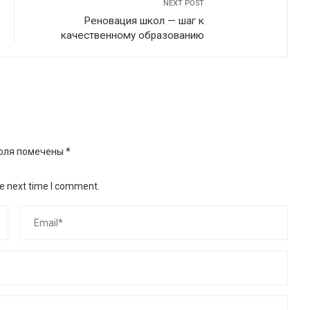
NEXT POST
Реновация школ — шаг к
качественному образованию
оля помечены
*
he next time I comment.