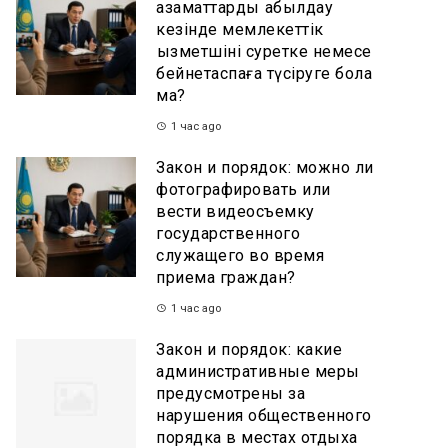
азаматтарды қабылдау
кезінде мемлекеттік
қызметшіні суретке немесе
бейнетаспаға түсіруге бола
ма?
1 час ago
Закон и порядок: можно ли
фотографировать или
вести видеосъемку
государственного
служащего во время
приема граждан?
1 час ago
Закон и порядок: какие
административные меры
предусмотрены за
нарушения общественного
порядка в местах отдыха