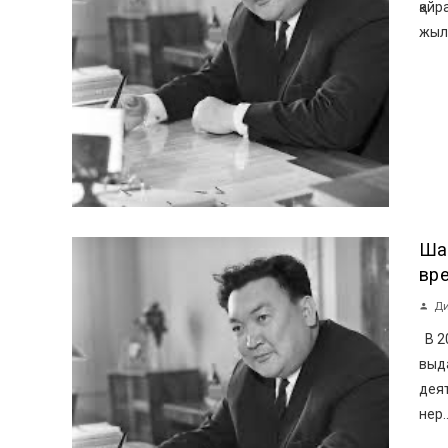
қайр
жыл 
Ша
вр
Ди
В 20
выд
дея
нер..