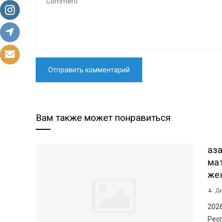
Вам также может понравиться
Қа
ма
же
Ди
202
Респ