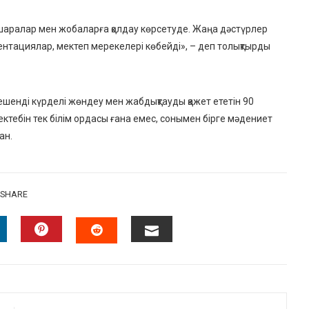
-шаралар мен жобаларға қолдау көрсетуде. Жаңа дәстүрлер
ентациялар, мектеп мерекелері көбейді», – деп толықтырды
кешенді күрделі жөндеу мен жабдықтауды қажет ететін 90
ектебін тек білім ордасы ғана емес, сонымен бірге мәдениет
ан.
SHARE
INKEDIN
PINTEREST
EMAIL
STUMBLEUPON