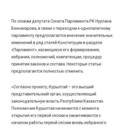
ebook
По словам депутата Сената Парламента РК Нурлана
Бекназарова, в связи с переходом к однопалатному
ter
парламенту предполагается внесение значительных
изменений в ряд статей Конституции в разделе
edIn
«Парламент», касающихся его формирования,
избрания, полномочий, компетенции, процедур
erest
принятия законов и состава. Некоторые статьи
предполагается полностью отменить.
mbleupon
«Согласно проекту, Курылтай – это высший
l
представительский орган, осуществляющий
законодательную власть Республики Казахстан.
Полномочия Курылтая начинаются с момента
открытия его первой сессии и заканчиваются с
началом работы первой сессии вновь избранного