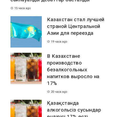
15 часа ago
Казахстан стал лучшей
страной Центральной
Азии для переезда
19 часа ago
В Казахстане
производство
безалкогольных
напитков выросло на
17%
20 часа ago
Қазақстанда
алкогольсіз сусындар
өндірісі 17% өсті