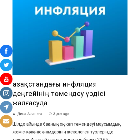
Қазақстандағы инфляция
деңгейінің төмендеу үрдісі
жалғасуда
Дина Акишева
3 дня ago
Шілде айында бағаның ең көп төмендеуі маусымдық
жеміс-көкөніс өнімдерінің жекелеген түрлерінде
тіркелді. Атап айтқанда, қиярдың бағасы 22,6%,