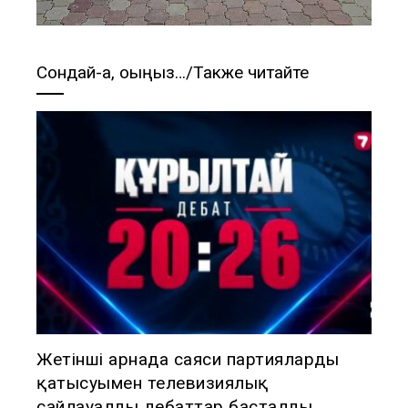
Сондай-ақ, оқыңыз…/Также читайте
Жетінші арнада саяси партиялардың
қатысуымен телевизиялық
сайлауалды дебаттар басталды