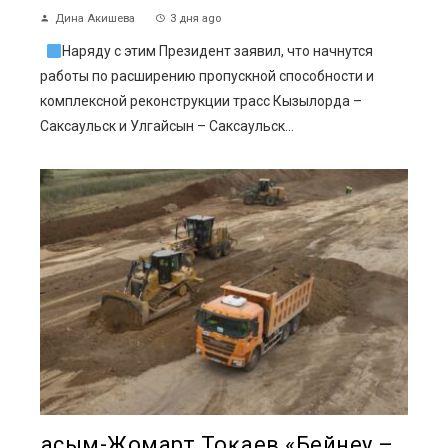
Дина Акишева
3 дня ago
Наряду с этим Президент заявил, что начнутся
работы по расширению пропускной способности и
комплексной реконструкции трасс Кызылорда –
Саксаульск и Улгайсын – Саксаульск...
Қасым-Жомарт Тоқаев «Бейнеу –