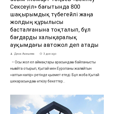
Сексеуіл» бағытында 800
шақырымдық түбегейлі жаңа
жолдың құрылысы
басталғанына тоқталып, бұл
бағдарды халықаралық
ауқымдағы автожол деп атады
Дина Акишева
3 дня ago
– Осы жол ел аймақтары арасындағы байланысты
нығайта отырып, Қытай мен Еуропаны жалғайтын
«алтын көпір» ретінде қызмет етеді. Бұл жоба Қытай
шекарасындағы өткізу бекеттер...