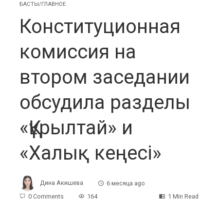
БАСТЫ/ГЛАВНОЕ
Конституционная
комиссия на
втором заседании
обсудила разделы
«Құрылтай» и
«Халық кеңесі»
Дина Акишева
6 месяца ago
0 Comments
164
1 Min Read