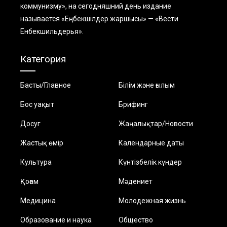
коммунизму», на сегодняшний день издание
называется «Еңбекшiлдер жаршысы» — «Вести
Енбекшильдерья».
Категория
Басты/Главное
Білім және ғылым
Бос уақыт
Брифинг
Досуг
Жаңалықтар/Новости
Жастық өмір
Календарные даты
Культура
Күнтізбелік күндер
Қоғам
Мәдениет
Медицина
Молодежная жизнь
Образование и наука
Общество