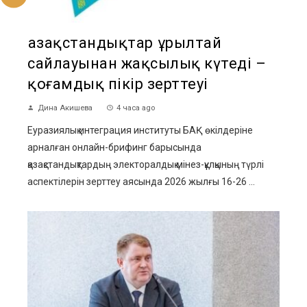
Қазақстандықтар Құрылтай
сайлауынан жақсылық күтеді –
қоғамдық пікір зерттеуі
Дина Акишева
4 часа ago
Еуразиялық интеграция институты БАҚ өкілдеріне
арналған онлайн-брифинг барысында
қазақстандықтардың электоралдық мінез-құлқының түрлі
аспектілерін зерттеу аясында 2026 жылғы 16-26 ...