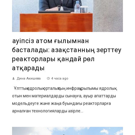
Қауіпсіз атом ғылымнан
басталады: Қазақстанның зерттеу
реакторлары қандай рөл
атқарады
Дина Акишева
4 часа ago
Ұлттық ядролық орталықтың инфрақұрылымы ядролық
отын мен материалдарды сынауға, ауыр апаттарды
модельдеуге және жаңа буындағы реакторларға
арналған технологияларды әзірле...