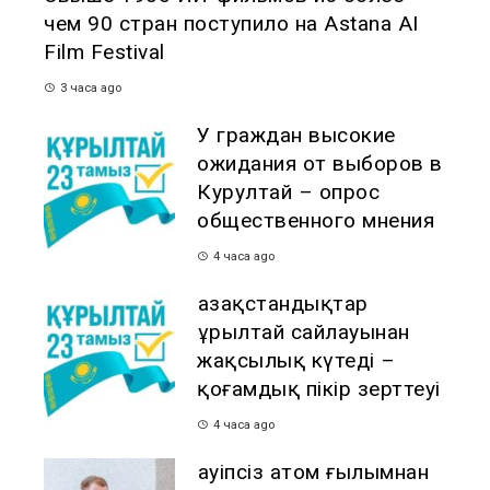
чем 90 стран поступило на Astana AI
Film Festival
3 часа ago
У граждан высокие
ожидания от выборов в
Курултай – опрос
общественного мнения
4 часа ago
Қазақстандықтар
Құрылтай сайлауынан
жақсылық күтеді –
қоғамдық пікір зерттеуі
4 часа ago
Қауіпсіз атом ғылымнан