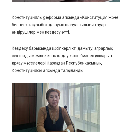
mbleupon
Конституциялық реформа аясында «Конституция және
бизнес» тақырыбында ауыл шаруашылығы тауар
l
өндірушілерімен кездесу өтті.
Кездесу барысында кәсіпкерлікті дамыту, аграрлық
секторды мемлекеттік қолдау және бизнес құқықтарын
қорғау мәселелері Қазақстан Республикасының
Конституциясы аясында талқыланды.