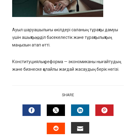
Ауыл шаруашылығы өкілдері саланың тұрақты дамуы
үшін ашықтық, әділ бәсекелестік және тұрақтылықтың
маңызын атап өтті.
Конституциялық реформа — экономиканы нығайтудың
және бизнеске қолайлы жағдай жасаудың берік негізі.
SHARE
FACEBOOK
TWITTER
LINKEDIN
PINTERES