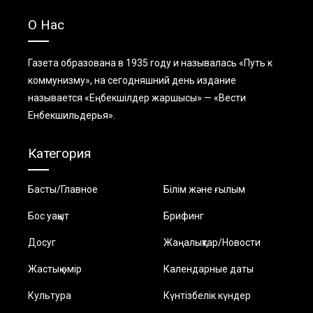
О Нас
Газета образована в 1935 году и называлась «Путь к
коммунизму», на сегодняшний день издание
называется «Еңбекшiлдер жаршысы» — «Вести
Енбекшильдерья».
Категория
Басты/Главное
Білім және ғылым
Бос уақыт
Брифинг
Досуг
Жаңалықтар/Новости
Жастық өмір
Календарные даты
Культура
Күнтізбелік күндер