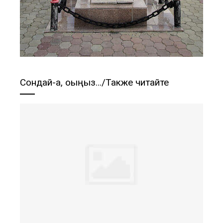
Сондай-ақ, оқыңыз…/Также читайте