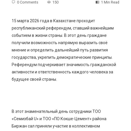
0 Comments
150
1 Min Read
15 марта 2026 года в Казахстане проходит
республиканский референдум, ставший важнейшим
ebook
событием в жизни страны. В этот день граждане
получили возможность напрямую выразить своё
ter
мнение и определить дальнейший путь развития
государства, укрепить демократические принципы.
edIn
Референдум подчеркивает значимость гражданской
активности и ответственность каждого человека за
erest
будущее своей страны.
mbleupon
l
В этот знаменательный день сотрудники ТОО
«Семизбай U» и ТОО «ПО Кокше-Цемент» района
Биржан сал приняли участие в коллективном