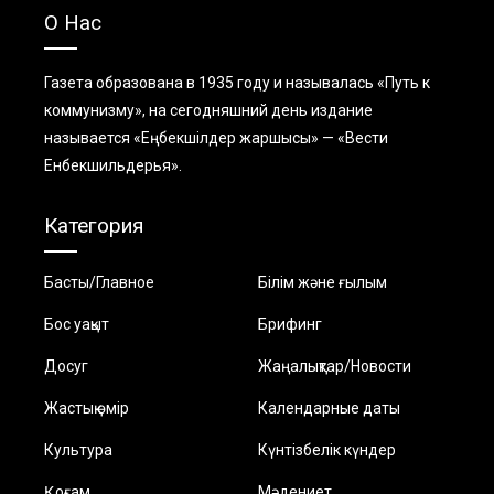
О Нас
Газета образована в 1935 году и называлась «Путь к
коммунизму», на сегодняшний день издание
называется «Еңбекшiлдер жаршысы» — «Вести
Енбекшильдерья».
Категория
Басты/Главное
Білім және ғылым
Бос уақыт
Брифинг
Досуг
Жаңалықтар/Новости
Жастық өмір
Календарные даты
Культура
Күнтізбелік күндер
Қоғам
Мәдениет