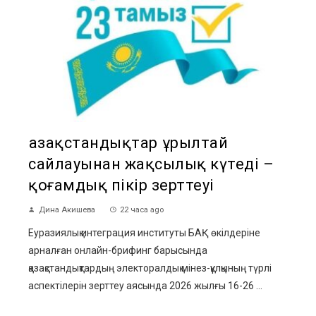
Қазақстандықтар Құрылтай
сайлауынан жақсылық күтеді –
қоғамдық пікір зерттеуі
Дина Акишева
22 часа ago
Еуразиялық интеграция институты БАҚ өкілдеріне
арналған онлайн-брифинг барысында
қазақстандықтардың электоралдық мінез-құлқының түрлі
аспектілерін зерттеу аясында 2026 жылғы 16-26 ...