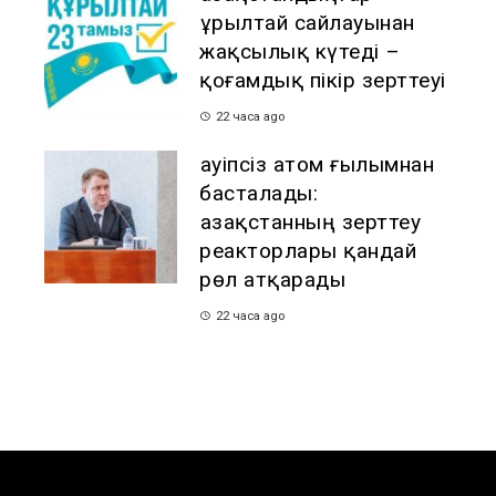
Құрылтай сайлауынан
жақсылық күтеді –
қоғамдық пікір зерттеуі
22 часа ago
Қауіпсіз атом ғылымнан
басталады:
Қазақстанның зерттеу
реакторлары қандай
рөл атқарады
22 часа ago