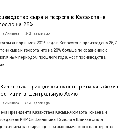
оизводство сыра и творога в Казахстане
росло на 28%
на Акишева
2 недели ago
тогам января–мая 2026 года в Казахстане произведено 25,7
 тонн сыра и творога, что на 28% больше по сравнению с
логичным периодом прошлого года. Рост производства
ав...
 Казахстан приходится около трети китайских
вестиций в Центральную Азию
на Акишева
3 недели ago
реча Президента Казахстана Касым-Жомарта Токаева и
дседателя КНР Си Цзиньпина 15 июля в Шанхае стала
должением расширяющегося экономического партнерства