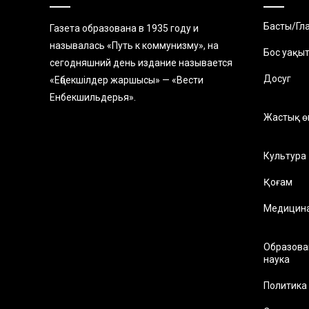
Басты/Гл
Газета образована в 1935 году и
называлась «Путь к коммунизму», на
Бос уақы
сегодняшний день издание называется
Досуг
«Еңбекшiлдер жаршысы» — «Вести
Енбекшильдерья».
Жастық ө
Культура
Қоғам
Медицин
Образова
наука
Политика