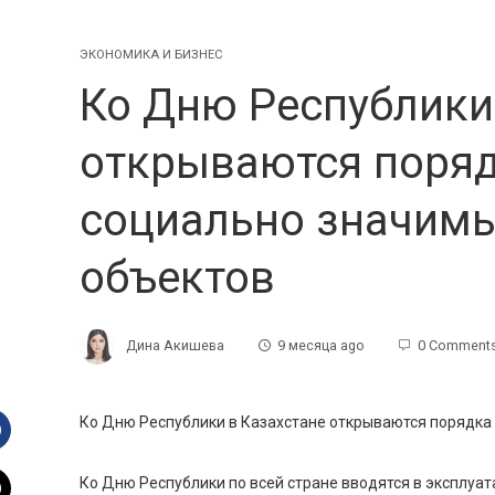
ЭКОНОМИКА И БИЗНЕС
Ко Дню Республики
открываются поряд
социально значим
объектов
Дина Акишева
9 месяца ago
0 Comment
Ко Дню Республики в Казахстане открываются порядка
Facebook
Ко Дню Республики по всей стране вводятся в эксплуа