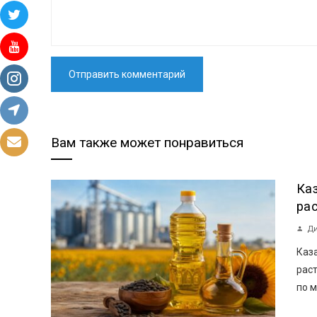
Вам также может понравиться
Ка
ра
Ди
Каз
раст
по м