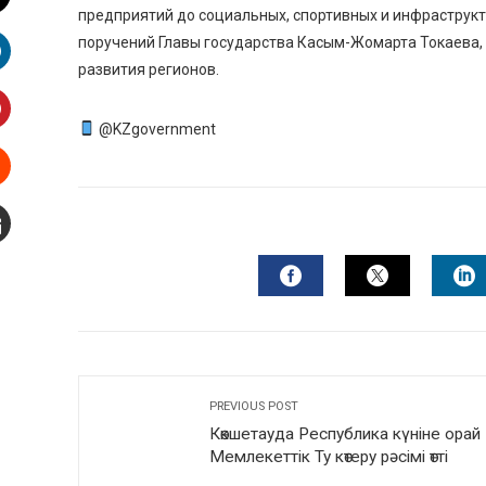
предприятий до социальных, спортивных и инфраструкт
witter
поручений Главы государства Касым-Жомарта Токаева,
развития регионов.
inkedIn
@KZgovernment
interest
Stumbleupon
mail
FACEBOOK
TWITTER
L
PREVIOUS POST
Көкшетауда Республика күніне орай
Мемлекеттік Ту көтеру рәсімі өтті