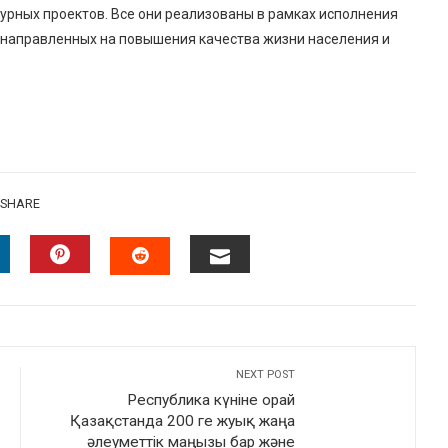
урных проектов. Все они реализованы в рамках исполнения
 направленных на повышения качества жизни населения и
SHARE
INKEDIN
PINTEREST
EMAIL
STUMBLEUPON
NEXT POST
Республика күніне орай
Қазақстанда 200 ге жуық жаңа
әлеуметтік маңызы бар және