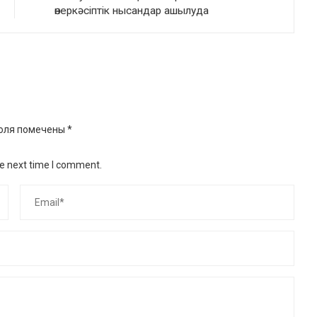
өнеркәсіптік нысандар ашылуда
оля помечены
*
he next time I comment.