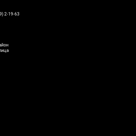
9) 2-19-63
айон
улица