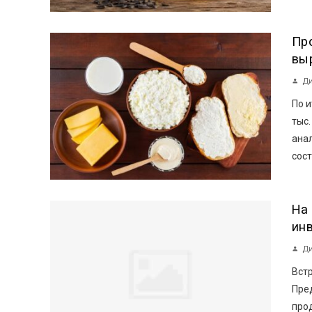
Пр
вы
Ди
По и
тыс.
ана
сост
На
ин
Ди
Вст
Пре
про