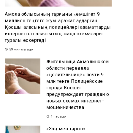
Ақмола облысының тұрғыны «емшіге» 9
миллион теңгеге жуық қаражат аударған.
Қосшы қаласының полицейлері азаматтарды
интернеттегі алаяқтықтың жаңа схемалары
туралы ескертеді
59 минуты ago
Жительница Акмолинской
области перевела
«целительнице» почти 9
млн тенге Полицейские
города Косшы
предупреждает граждан о
новых схемах интернет-
мошенничества
1 час ago
«Заң мен тәртіп»: