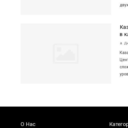
двух
Ка
в 
Ди
Каз
Цен
сло
уров
О Нас
Катего