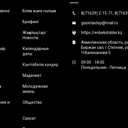
авное
Білім және ғылым
8(71639) 2-15-71, 8(7163
т
Брифинг
gazetastep@mail.ru
Жаңалықтар/
https://enbekshilder.kz
Новости
Акмолинская область, р
Биржан сал, г.Степняк, 
мір
Календарные
Ч.Валиханова 5.
даты
09:00 - 18:00
Күнтізбелік күндер
Понедельник - Пятница
Мәдениет
а
Молодежная
жизнь
ние и
Общество
Саясат