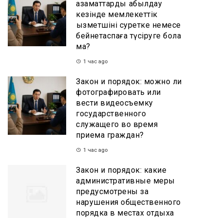
азаматтарды қабылдау
кезінде мемлекеттік
қызметшіні суретке немесе
бейнетаспаға түсіруге бола
ма?
1 час ago
Закон и порядок: можно ли
фотографировать или
вести видеосъемку
государственного
служащего во время
приема граждан?
1 час ago
Закон и порядок: какие
административные меры
предусмотрены за
нарушения общественного
порядка в местах отдыха