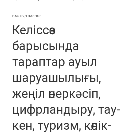
БАСТЫ/ГЛАВНОЕ
Келіссөз
барысында
тараптар ауыл
шаруашылығы,
жеңіл өнеркәсіп,
цифрландыру, тау-
кен, туризм, көлік-