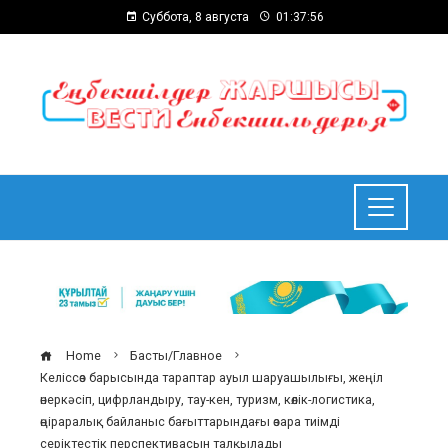
Суббота, 8 августа
01:37:57
Home
Басты/Главное
Келіссөз барысында тараптар ауыл шаруашылығы, жеңіл
өнеркәсіп, цифрландыру, тау-кен, туризм, көлік-логистика,
өңіраралық байланыс бағыттарындағы өзара тиімді
серіктестік перспективасын талқылады