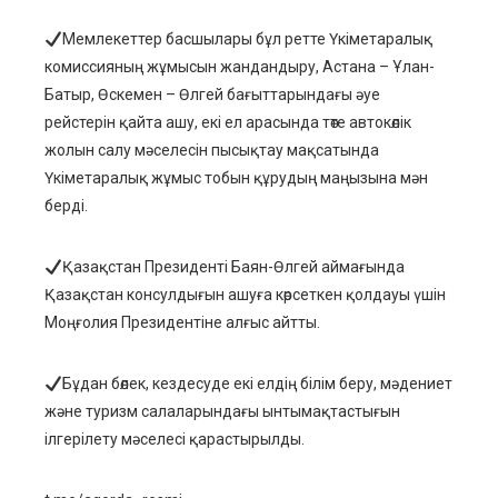
Мемлекеттер басшылары бұл ретте Үкіметаралық
комиссияның жұмысын жандандыру, Астана – Ұлан-
Батыр, Өскемен – Өлгей бағыттарындағы әуе
рейстерін қайта ашу, екі ел арасында төте автокөлік
жолын салу мәселесін пысықтау мақсатында
Үкіметаралық жұмыс тобын құрудың маңызына мән
берді.
Қазақстан Президенті Баян-Өлгей аймағында
Қазақстан консулдығын ашуға көрсеткен қолдауы үшін
Моңғолия Президентіне алғыс айтты.
Бұдан бөлек, кездесуде екі елдің білім беру, мәдениет
және туризм салаларындағы ынтымақтастығын
ілгерілету мәселесі қарастырылды.