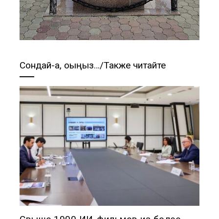
Сондай-ақ, оқыңыз…/Также читайте