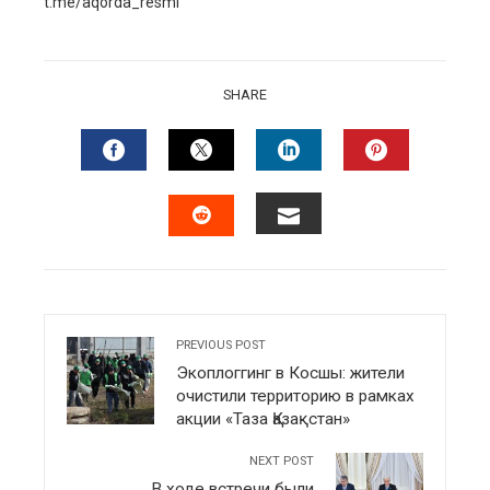
t.me/aqorda_resmi
SHARE
FACEBOOK
TWITTER
LINKEDIN
PINTERES
EMAIL
STUMBLEUPON
PREVIOUS POST
Экоплоггинг в Косшы: жители
очистили территорию в рамках
акции «Таза Қазақстан»
NEXT POST
В ходе встречи были