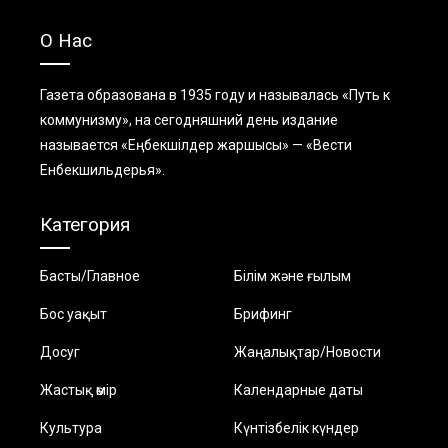
О Нас
Газета образована в 1935 году и называлась «Путь к
коммунизму», на сегодняшний день издание
называется «Еңбекшiлдер жаршысы» — «Вести
Енбекшильдерья».
Категория
Басты/Главное
Білім және ғылым
Бос уақыт
Брифинг
Досуг
Жаңалықтар/Новости
Жастық өмір
Календарные даты
Культура
Күнтізбелік күндер