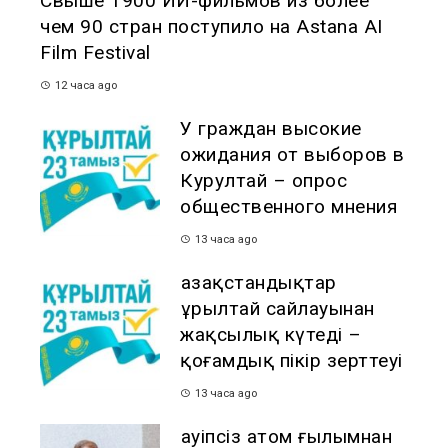
Свыше 1900 ИИ-фильмов из более
чем 90 стран поступило на Astana AI
Film Festival
12 часа ago
У граждан высокие
ожидания от выборов в
Курултай – опрос
общественного мнения
13 часа ago
Қазақстандықтар
Құрылтай сайлауынан
жақсылық күтеді –
қоғамдық пікір зерттеуі
13 часа ago
Қауіпсіз атом ғылымнан