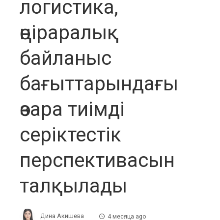
логистика,
өңіраралық
байланыс
бағыттарындағы
өзара тиімді
серіктестік
перспективасын
талқылады
Дина Акишева
4 месяца ago