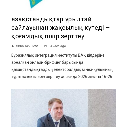
Қазақстандықтар Құрылтай
сайлауынан жақсылық күтеді –
қоғамдық пікір зерттеуі
Дина Акишева
13 часа ago
Еуразиялық интеграция институты БАҚ өкілдеріне
арналған онлайн-брифинг барысында
қазақстандықтардың электоралдық мінез-құлқының
түрлі аспектілерін зерттеу аясында 2026 жылғы 16-26 ...