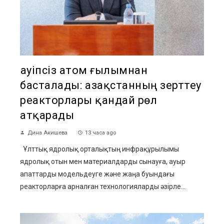
Қауіпсіз атом ғылымнан
басталады: Қазақстанның зерттеу
реакторлары қандай рөл
атқарады
Дина Акишева
13 часа ago
Ұлттық ядролық орталықтың инфрақұрылымы
ядролық отын мен материалдарды сынауға, ауыр
апаттарды модельдеуге және жаңа буындағы
реакторларға арналған технологияларды әзірле...