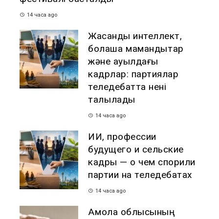
14 часа ago
Жасанды интеллект,
болашақ мамандықтар
және ауылдағы
кадрлар: партиялар
теледебатта нені
талқылады
14 часа ago
ИИ, профессии
будущего и сельские
кадры — о чем спорили
партии на теледебатах
14 часа ago
Ақмола облысының