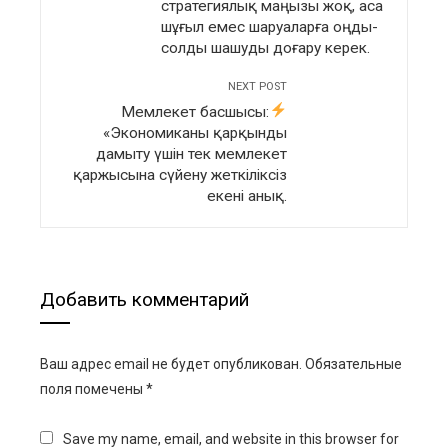
стратегиялық маңызы жоқ, аса
шұғыл емес шаруаларға оңды-
солды шашуды доғару керек.
NEXT POST
Мемлекет басшысы:
«Экономиканы қарқынды
дамыту үшін тек мемлекет
қаржысына сүйену жеткіліксіз
екені анық.
Добавить комментарий
Ваш адрес email не будет опубликован.
Обязательные
поля помечены
*
Save my name, email, and website in this browser for