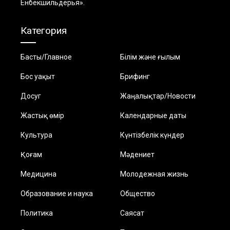
Енбекшильдерья».
Категория
Басты/Главное
Білім және ғылым
Бос уақыт
Брифинг
Досуг
Жаңалықтар/Новости
Жастық өмір
Календарные даты
Культура
Күнтізбелік күндер
Қоғам
Мәдениет
Медицина
Молодежная жизнь
Образование и наука
Общество
Политика
Саясат