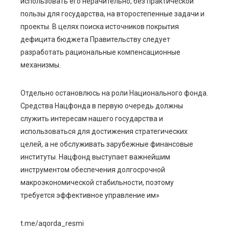
l
использовать его нерачительно, без практической
пользы для государства, на второстепенные задачи и
проекты. В целях поиска источников покрытия
дефицита бюджета Правительству следует
разработать рациональные компенсационные
механизмы.
Отдельно остановлюсь на роли Национального фонда.
Средства Нацфонда в первую очередь должны
служить интересам нашего государства и
использоваться для достижения стратегических
целей, а не обслуживать зарубежные финансовые
институты. Нацфонд выступает важнейшим
инструментом обеспечения долгосрочной
макроэкономической стабильности, поэтому
требуется эффективное управление им»
t.me/aqorda_resmi