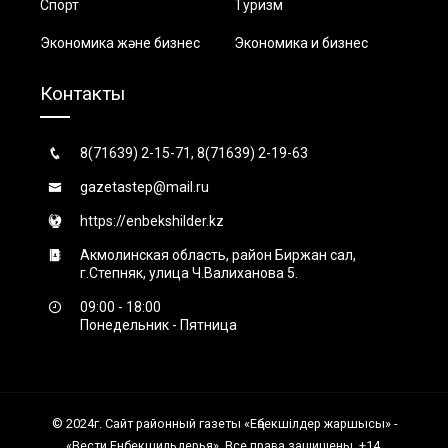
Спорт
Туризм
Экономика және бизнес
Экономика и бизнес
Контакты
8(71639) 2-15-71, 8(71639) 2-19-63
gazetastep@mail.ru
https://enbekshilder.kz
Акмолинская область, район Биржан сал,
г.Степняк, улица Ч.Валиханова 5.
09:00 - 18:00
Понедельник - Пятница
© 2024г. Сайт районный газеты «Еңбекшiлдер жаршысы» -
«Вести Енбекшильдерья». Все права защищены. +14.