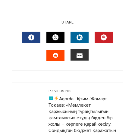
SHARE
FACEBOOK
TWITTER
LINKEDIN
PINTERES
EMAIL
STUMBLEUPON
PREVIOUS POST
Aqorda
:
Қасым-Жомарт
Тоқаев: «Мемлекет
қаржысының тұрақтылығын
қамтамасыз етудің бірден бір
жолы – көрпеге қарай көсілу.
Сондықтан бюджет қаражатын