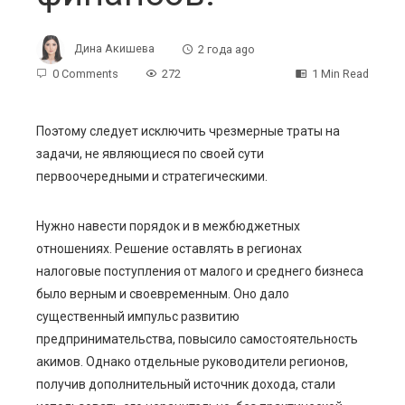
Дина Акишева
2 года ago
0 Comments
272
1 Min Read
Поэтому следует исключить чрезмерные траты на
задачи, не являющиеся по своей сути
ebook
первоочередными и стратегическими.
ter
Нужно навести порядок и в межбюджетных
отношениях. Решение оставлять в регионах
edIn
налоговые поступления от малого и среднего бизнеса
было верным и своевременным. Оно дало
erest
существенный импульс развитию
предпринимательства, повысило самостоятельность
mbleupon
акимов. Однако отдельные руководители регионов,
получив дополнительный источник дохода, стали