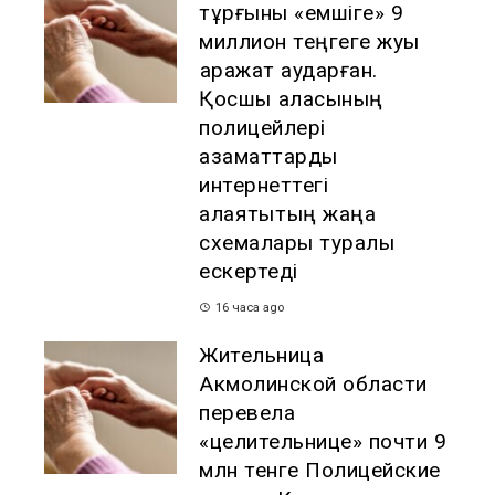
тұрғыны «емшіге» 9
миллион теңгеге жуық
қаражат аударған.
Қосшы қаласының
полицейлері
азаматтарды
интернеттегі
алаяқтықтың жаңа
схемалары туралы
ескертеді
16 часа ago
Жительница
Акмолинской области
перевела
«целительнице» почти 9
млн тенге Полицейские