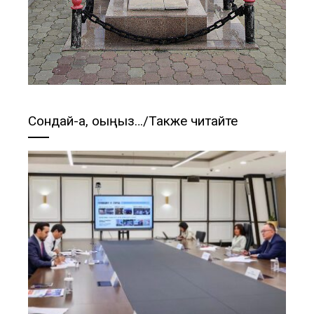
Сондай-ақ, оқыңыз…/Также читайте