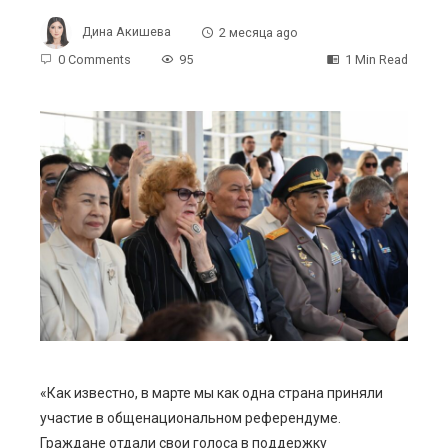
Дина Акишева
2 месяца ago
0 Comments
95
1 Min Read
ebook
ter
edIn
erest
mbleupon
«Как известно, в марте мы как одна страна приняли
участие в общенациональном референдуме.
l
Граждане отдали свои голоса в поддержку