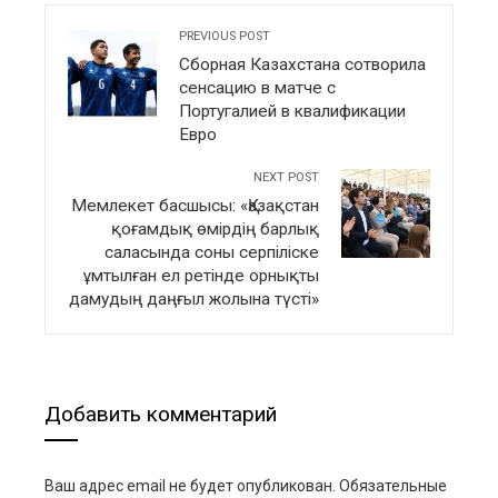
PREVIOUS POST
Сборная Казахстана сотворила
сенсацию в матче с
Португалией в квалификации
Евро
NEXT POST
Мемлекет басшысы: «Қазақстан
қоғамдық өмірдің барлық
саласында соны серпіліске
ұмтылған ел ретінде орнықты
дамудың даңғыл жолына түсті»
Добавить комментарий
Ваш адрес email не будет опубликован.
Обязательные