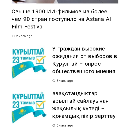
Свыше 1900 ИИ-фильмов из более
чем 90 стран поступило на Astana AI
Film Festival
2 часа ago
У граждан высокие
ожидания от выборов в
Курултай – опрос
общественного мнения
3 часа ago
Қазақстандықтар
Құрылтай сайлауынан
жақсылық күтеді –
қоғамдық пікір зерттеуі
3 часа ago