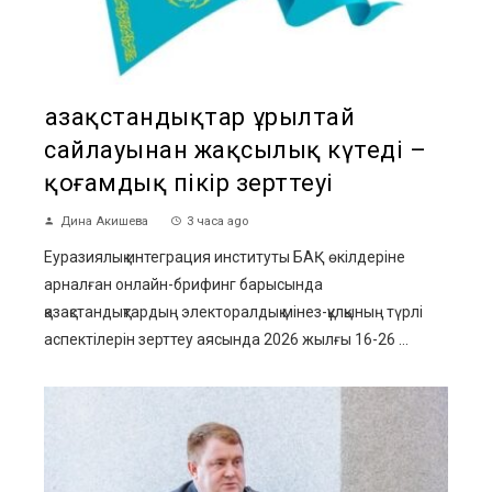
Қазақстандықтар Құрылтай
сайлауынан жақсылық күтеді –
қоғамдық пікір зерттеуі
Дина Акишева
3 часа ago
Еуразиялық интеграция институты БАҚ өкілдеріне
арналған онлайн-брифинг барысында
қазақстандықтардың электоралдық мінез-құлқының түрлі
аспектілерін зерттеу аясында 2026 жылғы 16-26 ...