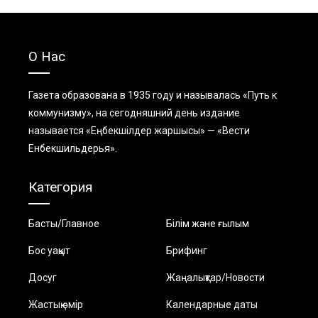
О Нас
Газета образована в 1935 году и называлась «Путь к
коммунизму», на сегодняшний день издание
называется «Еңбекшiлдер жаршысы» — «Вести
Енбекшильдерья».
Категория
Басты/Главное
Білім және ғылым
Бос уақыт
Брифинг
Досуг
Жаңалықтар/Новости
Жастық өмір
Календарные даты