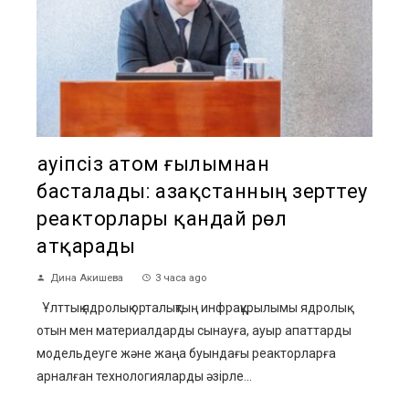
Қауіпсіз атом ғылымнан
басталады: Қазақстанның зерттеу
реакторлары қандай рөл
атқарады
Дина Акишева
3 часа ago
Ұлттық ядролық орталықтың инфрақұрылымы ядролық
отын мен материалдарды сынауға, ауыр апаттарды
модельдеуге және жаңа буындағы реакторларға
арналған технологияларды әзірле...