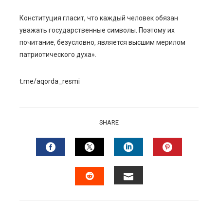
Конституция гласит, что каждый человек обязан
уважать государственные символы. Поэтому их
почитание, безусловно, является высшим мерилом
патриотического духа».
t.me/aqorda_resmi
SHARE
FACEBOOK
TWITTER
LINKEDIN
PINTERES
EMAIL
STUMBLEUPON