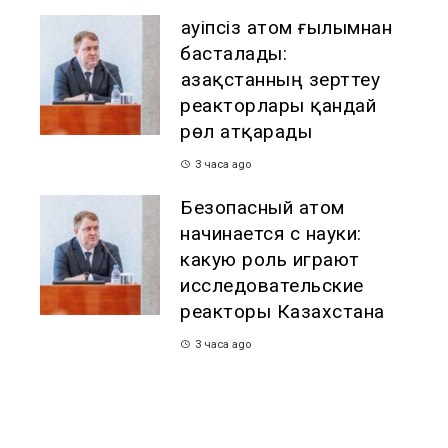
Қауіпсіз атом ғылымнан
басталады:
Қазақстанның зерттеу
реакторлары қандай
рөл атқарады
3 часа ago
Безопасный атом
начинается с науки:
какую роль играют
исследовательские
реакторы Казахстана
3 часа ago