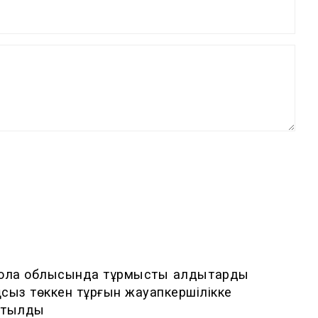
мола облысында тұрмыстық қалдықтарды
ңсыз төккен тұрғын жауапкершілікке
ртылды