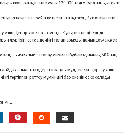
псырылған, оның ішінде құны 120 000 теңге тұратын қызғылт
н үш өлшемге кішірейіп кеткенін анықтаған, бұл қызметтің
ау үшін Департаментке жүгінді. Құзыреті шеңберінде
н жүргізіп, сотқа дейінгі талап арызды дайындауға көмек
е келді: химиялық тазалау қызметі бұйым құнының 50%-ын,
айда азаматтар өздерінің заңды мүдделерін қорғау үшін
інгі тәртіппен реттеу мүмкіндігі бар екенін еске салады.
SHARE
INKEDIN
PINTEREST
EMAIL
STUMBLEUPON