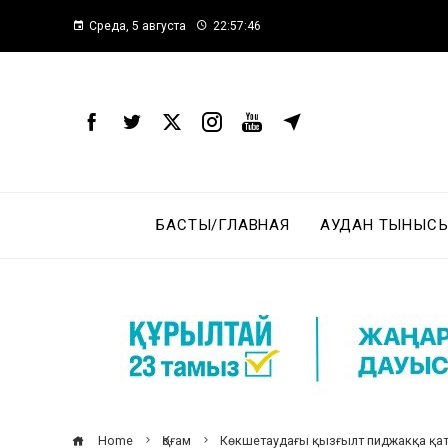
Среда, 5 августа
22:57:47
БАСТЫ/ГЛАВНАЯ
АУДАН ТЫНЫСЫ
Home
Қоғам
Көкшетаудағы қызғылт пиджакқа қа