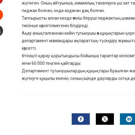
жүгінген. Оның айтуынша, химиялық тазалауға үш зат та
interest
пиджак болған, онда аздаған дақ болған.
Тапсырысты алған кезде өтініш беруші пиджактың шамаме
Stumbleupon
тиісінше көрсетілмегенін білдіреді.
Ақау анықталғаннан кейін тұтынушы өз құқықтарын қорғ
mail
департамент мамандары ақпараттық-түсіндіру жұмыстары
көрсетті.
Өтінішті қарау қорытындысы бойынша тараптар келісімг
яғни 60 000 теңгені қайтарды.
Департамент тұтынушылардың құқықтары бұзылған жағд
жүгінуге құқылы екенін, соның ішінде дауларды сотқа дей
FACEBOOK
TWITTER
L