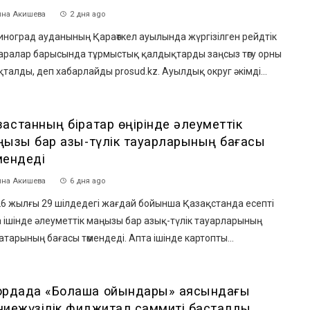
на Акишева
2 дня ago
ноград ауданының Қараөткел ауылында жүргізілген рейдтік
шаралар барысында тұрмыстық қалдықтарды заңсыз төгу орны
талды, деп хабарлайды prosud.kz. Ауылдық округ әкімді...
ақстанның бірқатар өңірінде әлеуметтік
ңызы бар азық-түлік тауарларының бағасы
мендеді
на Акишева
6 дня ago
6 жылғы 29 шілдедегі жағдай бойынша Қазақстанда есепті
 ішінде әлеуметтік маңызы бар азық-түлік тауарларының
атарының бағасы төмендеді. Апта ішінде картопты...
ордада «Болашақ ойындары» аясындағы
ниежүзілік фиджитал саммиті басталды