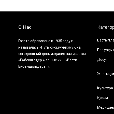
О Нас
Катего
Басты/Гл
Газета образована в 1935 году и
называлась «Путь к коммунизму», на
Бос уақы
сегодняшний день издание называется
Досуг
«Еңбекшiлдер жаршысы» — «Вести
Енбекшильдерья».
Жастық өм
Культура
Қоғам
Медицин