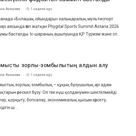
на Акишева
1 неделя ago
анада «Болашақ ойындары» халықаралық мультиспорт
ирі аясында өтіп жатқан Phygital Sports Summit Astana 2026
умы басталды. Іс-шараның ашылуында ҚР Туризм және сп...
рмыстық зорлық-зомбылықтың алдын алу
на Акишева
1 неделя ago
мыстық зорлық-зомбылық – құқық бұзушылық әрі адам
қтарын өрескел бұзу. Ол тек күш қолданумен шектелмейді.
ау, қорқыту, бопсалау, экономикалық қысым көрсету,
дігін ш...