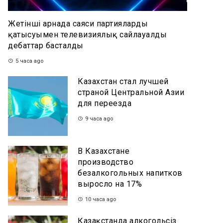
Жетінші арнада саяси партиялардың
қатысуымен телевизиялық сайлауалды
дебаттар басталды
5 часа ago
Казахстан стал лучшей
страной Центральной Азии
для переезда
9 часа ago
В Казахстане
производство
безалкогольных напитков
выросло на 17%
10 часа ago
Қазақстанда алкогольсіз