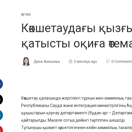
ҚОҒАМ
Көкшетаудағы қызғ
қатысты оқиға өте
Дина Акишева
3 месяца ago
0 Comment
Facebook
Көкшетау қаласында жергілікті тұрғын мен химиялық та
Республикасы Сауда және интеграция министрлігінің 
witter
құқықтарын қорғау департаменті (бұдан әрі – Департа
қайтарылды. Мәселе сотқа дейінгі тәртіппен шешілді.
inkedIn
Тұтынушы қызмет көрсетілгеннен кейін химиялық таза