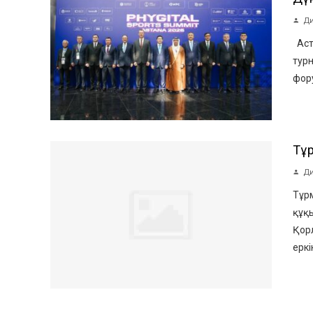
Ди
Аст
турн
фор
Тұ
Ди
Тұр
құқы
Қорл
еркін