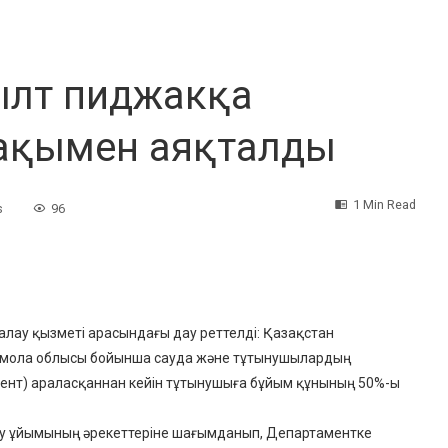
ылт пиджакқа
мақымен аяқталды
1 Min Read
s
96
залау қызметі арасындағы дау реттелді: Қазақстан
Ақмола облысы бойынша сауда және тұтынушылардың
мент) араласқаннан кейін тұтынушыға бұйым құнының 50%-ы
лау ұйымының әрекеттеріне шағымданып, Департаментке