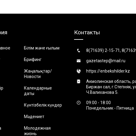
рия
Контакты
авное
Білім және ғылым
8(71639) 2-15-71, 8(7163
т
Брифинг
gazetastep@mail.ru
Жаңалықтар/
https://enbekshilder.kz
Новости
Акмолинская область, р
Биржан сал, г.Степняк, 
ір
Календарные
Ч.Валиханова 5.
даты
09:00 - 18:00
Күнтізбелік күндер
Понедельник - Пятница
Мәдениет
а
Молодежная
жизнь