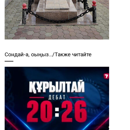
Сондай-ақ, оқыңыз…/Также читайте