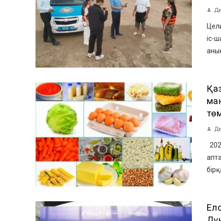
Ди
Цели
іс-
анық
Қаз
ма
тө
Ди
202
апта
бірқ
Ел
Дү