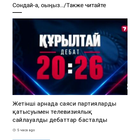
Сондай-ақ, оқыңыз…/Также читайте
Жетінші арнада саяси партиялардың
қатысуымен телевизиялық
сайлауалды дебаттар басталды
5 часа ago