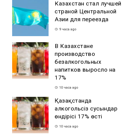
Казахстан стал лучшей
страной Центральной
Азии для переезда
9 часа ago
В Казахстане
производство
безалкогольных
напитков выросло на
17%
10 часа ago
Қазақстанда
алкогольсіз сусындар
өндірісі 17% өсті
10 часа ago