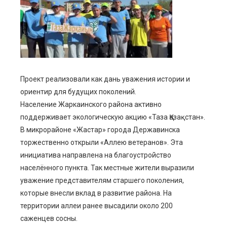
ebook
ter
edIn
Проект реализовали как дань уважения истории и
erest
ориентир для будущих поколений.
Население Жаркаинского района активно
mbleupon
поддерживает экологическую акцию «Таза Қазақстан».
В микрорайоне «Жастар» города Державинска
l
торжественно открыли «Аллею ветеранов». Эта
инициатива направлена на благоустройство
населённого пункта. Так местные жители выразили
уважение представителям старшего поколения,
которые внесли вклад в развитие района. На
территории аллеи ранее высадили около 200
саженцев сосны.