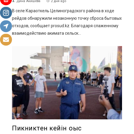
Дина Акишева
2 дня ago
В селе Караоткель Целиноградского района в ходе
рейдов обнаружили незаконную точку сброса бытовых
отходов, сообщает prosud.kz. Благодаря слаженному
взаимодействию акимата сельск...
Пикниктен кейін қоқыс