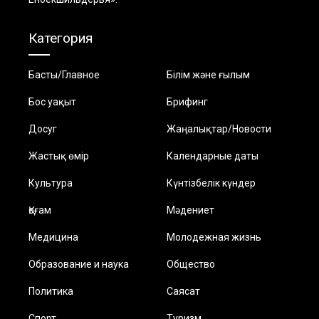
Категория
Басты/Главное
Білім және ғылым
Бос уақыт
Брифинг
Досуг
Жаңалықтар/Новости
Жастық өмір
Календарные даты
Культура
Күнтізбелік күндер
Қоғам
Мәдениет
Медицина
Молодежная жизнь
Образование и наука
Общество
Политика
Саясат
Спорт
Туризм