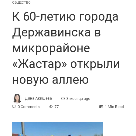
ОБЩЕСТВО
К 60-летию города
Державинска в
микрорайоне
«Жастар» открыли
новую аллею
Дина Акишева
3 месяца ago
0 Comments
77
1 Min Read