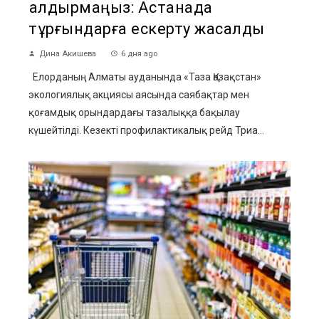
қалдырмаңыз: Астанада
тұрғындарға ескерту жасалды
Дина Акишева
6 дня ago
Елорданың Алматы ауданында «Таза Қазақстан»
экологиялық акциясы аясында саябақтар мен
қоғамдық орындардағы тазалыққа бақылау
күшейтілді. Кезекті профилактикалық рейд Триа...