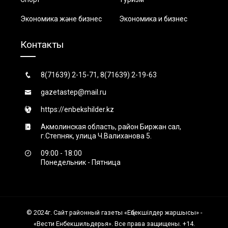
Экономика және бизнес
Экономика и бизнес
Контакты
8(71639) 2-15-71, 8(71639) 2-19-63
gazetastep@mail.ru
https://enbekshilder.kz
Акмолинская область, район Биржан сал,
г.Степняк, улица Ч.Валиханова 5.
09:00 - 18:00
Понедельник - Пятница
© 2024г. Сайт районный газеты «Еңбекшiлдер жаршысы» -
«Вести Енбекшильдерья». Все права защищены. +14.