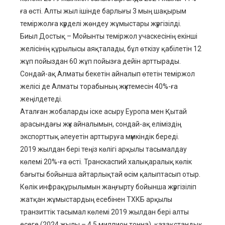
ға өсті. Алты жыл ішінде барлығы 3 мың шақырым
теміржолға күрделі жөндеу жұмыстары жүргізілді.
Биыл Достық – Мойынты теміржол учаскесінің екінші
желісінің құрылысы аяқталады, бұл өткізу қабілетін 12
жұп пойыздан 60 жұп пойызға дейін арттырады.
Сондай-ақ Алматы бекетін айналып өтетін теміржол
желісі де Алматы торабының жүктемесін 40%-ға
жеңілдетеді.
Аталған жобаларды іске асыру Еуропа мен Қытай
арасындағы жүк айналымын, сондай-ақ еліміздің
экспорттық әлеуетін арттыруға мүмкіндік береді.
2019 жылдан бері теңіз көлігі арқылы тасымалдау
көлемі 20%-ға өсті. Транскаспий халықаралық көлік
бағыты бойынша айтарлықтай өсім қалыптасып отыр.
Көлік инфрақұрылымын жаңғырту бойынша жүргізіліп
жатқан жұмыстардың есебінен ТХКБ арқылы
транзиттік тасымал көлемі 2019 жылдан бері алты
есеге (2024 жылы – 4,5 миллион тонна), қазақстандық