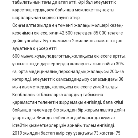
табылатынын тағы да атап өтті. Әрі бұл әлеуметтік
көрсеткіштердің өсуі бойынша мемлекеттің нақты
шараларынан көрініс тауып отыр.
Соңғы алты жылда ең төменгі жалақы мөлшері кезең-
кезеңімен екі есе, яғни 42 500 теңгеден 85 000 теңгеге
дейін ұлғайды. Бұл шамамен 2 миллион азаматтың әл-
ауқатына оң әсер етті.
600 мыңға жуық педагогтың жалақысы екі есеге артты,
үш жыл ішінде дәрігерлердің жалақысы жыл сайын 30%-
ға, орта медициналық персоналдың жалақысы 20%-ға
көтерілді, әлеуметтік қамсыздандыру саласындағы 38
мың қызметкердің жалақысы екі есеге ұлғайтылды.
Көпбалалы отбасыларға олардың табысына
қарамастан төленетін жәрдемақы енгізілді, бала күтімі
бойынша төлемдер бір жылдан бір жарым жылға дейін
ұзартылды. Зиянды еңбек жағдайларында жұмыс
істейтін қызметкерлер үшін арнайы төлем енгізілді.
2019 жылдан бастап өмір сүру ұзақтығы 73 жастан 75