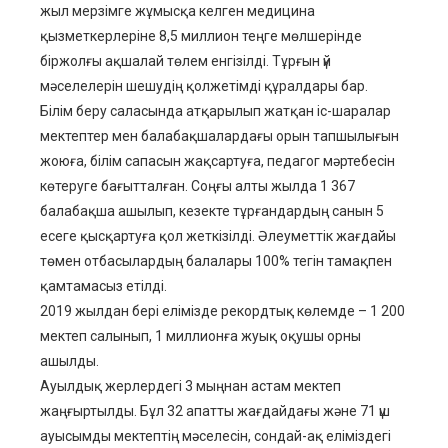
жыл мерзімге жұмысқа келген медицина
қызметкерлеріне 8,5 миллион теңге мөлшерінде
біржолғы ақшалай төлем енгізілді. Тұрғын үй
мәселелерін шешудің қолжетімді құралдары бар.
Білім беру саласында атқарылып жатқан іс-шаралар
мектептер мен балабақшалардағы орын тапшылығын
жоюға, білім сапасын жақсартуға, педагог мәртебесін
көтеруге бағытталған. Соңғы алты жылда 1 367
балабақша ашылып, кезекте тұрғандардың санын 5
есеге қысқартуға қол жеткізілді. Әлеуметтік жағдайы
төмен отбасылардың балалары 100% тегін тамақпен
қамтамасыз етілді.
2019 жылдан бері елімізде рекордтық көлемде – 1 200
мектеп салынып, 1 миллионға жуық оқушы орны
ашылды.
Ауылдық жерлердегі 3 мыңнан астам мектеп
жаңғыртылды. Бұл 32 апатты жағдайдағы және 71 үш
ауысымды мектептің мәселесін, сондай-ақ еліміздегі