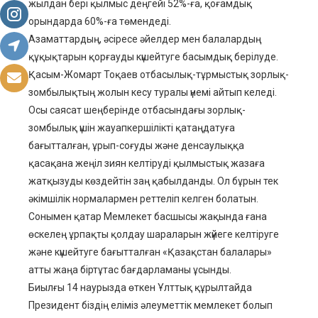
жылдан бері қылмыс деңгейі 52%-ға, қоғамдық
орындарда 60%-ға төмендеді.
Азаматтардың, әсіресе әйелдер мен балалардың
құқықтарын қорғауды күшейтуге басымдық берілуде.
Қасым-Жомарт Тоқаев отбасылық-тұрмыстық зорлық-
зомбылықтың жолын кесу туралы үнемі айтып келеді.
Осы саясат шеңберінде отбасындағы зорлық-
зомбылық үшін жауапкершілікті қатаңдатуға
бағытталған, ұрып-соғуды және денсаулыққа
қасақана жеңіл зиян келтіруді қылмыстық жазаға
жатқызуды көздейтін заң қабылданды. Ол бұрын тек
әкімшілік нормалармен реттеліп келген болатын.
Сонымен қатар Мемлекет басшысы жақында ғана
өскелең ұрпақты қолдау шараларын жүйеге келтіруге
және күшейтуге бағытталған «Қазақстан балалары»
атты жаңа біртұтас бағдарламаны ұсынды.
Биылғы 14 наурызда өткен Ұлттық құрылтайда
Президент біздің еліміз әлеуметтік мемлекет болып