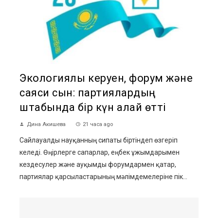
Экологиялық керуен, форум және
саяси сын: партиялардың
штабында бір күн қалай өтті
Дина Акишева
21 часа ago
Сайлауалды науқанның сипаты біртіндеп өзгеріп
келеді. Өңірлерге сапарлар, еңбек ұжымдарымен
кездесулер және ауқымды форумдармен қатар,
партиялар қарсыластарының мәлімдемелеріне пік...