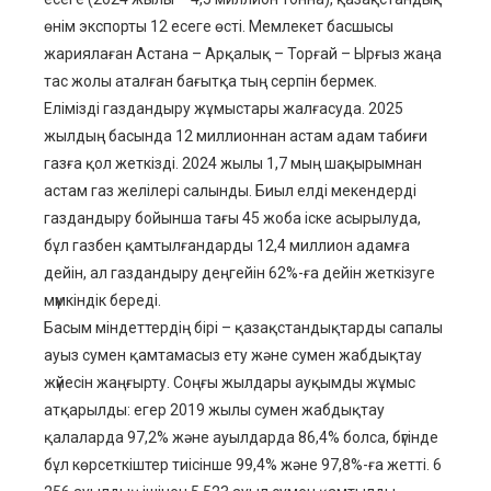
өнім экспорты 12 есеге өсті. Мемлекет басшысы
жариялаған Астана – Арқалық – Торғай – Ырғыз жаңа
тас жолы аталған бағытқа тың серпін бермек.
Елімізді газдандыру жұмыстары жалғасуда. 2025
жылдың басында 12 миллионнан астам адам табиғи
газға қол жеткізді. 2024 жылы 1,7 мың шақырымнан
астам газ желілері салынды. Биыл елді мекендерді
газдандыру бойынша тағы 45 жоба іске асырылуда,
бұл газбен қамтылғандарды 12,4 миллион адамға
дейін, ал газдандыру деңгейін 62%-ға дейін жеткізуге
мүмкіндік береді.
Басым міндеттердің бірі – қазақстандықтарды сапалы
ауыз сумен қамтамасыз ету және сумен жабдықтау
жүйесін жаңғырту. Соңғы жылдары ауқымды жұмыс
атқарылды: егер 2019 жылы сумен жабдықтау
қалаларда 97,2% және ауылдарда 86,4% болса, бүгінде
бұл көрсеткіштер тиісінше 99,4% және 97,8%-ға жетті. 6