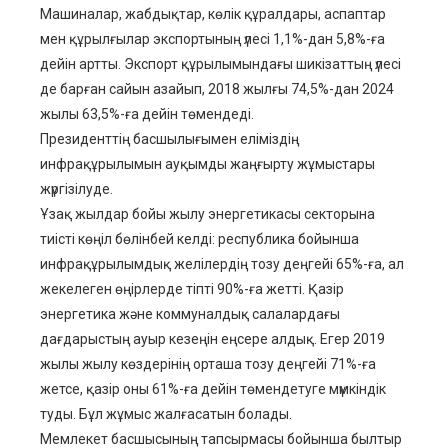
Машиналар, жабдықтар, көлік құралдары, аспаптар
мен құрылғылар экспортының үлесі 1,1%-дан 5,8%-ға
дейін артты. Экспорт құрылымындағы шикізаттың үлесі
де барған сайын азайып, 2018 жылғы 74,5%-дан 2024
жылы 63,5%-ға дейін төмендеді.
Президенттің басшылығымен еліміздің
инфрақұрылымын ауқымды жаңғырту жұмыстары
жүргізілуде.
Ұзақ жылдар бойы жылу энергетикасы секторына
тиісті көңіл бөлінбей келді: республика бойынша
инфрақұрылымдық желілердің тозу деңгейі 65%-ға, ал
жекелеген өңірлерде тіпті 90%-ға жетті. Қазір
энергетика және коммуналдық салалардағы
дағдарыстың ауыр кезеңін еңсере алдық. Егер 2019
жылы жылу көздерінің орташа тозу деңгейі 71%-ға
жетсе, қазір оны 61%-ға дейін төмендетуге мүмкіндік
туды. Бұл жұмыс жалғасатын болады.
Мемлекет басшысының тапсырмасы бойынша былтыр