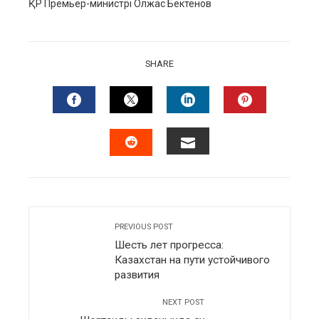
ҚР Премьер-министрі Олжас Бектенов
SHARE
FACEBOOK
TWITTER
LINKEDIN
PINTERES
EMAIL
STUMBLEUPON
PREVIOUS POST
Шесть лет прогресса:
Казахстан на пути устойчивого
развития
NEXT POST