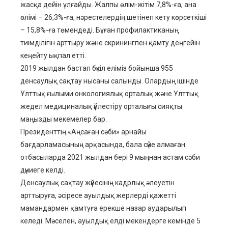
жасқа дейін ұлғайды. Жалпы өлім-жітім 7,8%-ға, ана
өлімі – 26,3%-ға, нәрестелердің шетінеп кету көрсеткіші
– 15,8%-ға төмендеді. Бұған профилактиканың
тиімділігін арттыру және скринингпен қамту деңгейін
кеңейту ықпал етті.
2019 жылдан бастап бүкіл еліміз бойынша 955
денсаулық сақтау нысаны салынды. Олардың ішінде
Ұлттық ғылыми онкологиялық орталық және Ұлттық
жедел медициналық үйлестіру орталығы сияқты
маңызды мекемелер бар.
Президенттің «Аңсаған сәби» арнайы
бағдарламасының арқасында, бала сүйе алмаған
отбасыларда 2021 жылдан бері 9 мыңнан астам сәби
дүниеге келді.
Денсаулық сақтау жүйесінің кадрлық әлеуетін
арттыруға, әсіресе ауылдық жерлерді қажетті
мамандармен қамтуға ерекше назар аударылып
келеді. Мәселен, ауылдық елді мекендерге кемінде 5