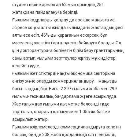
студенттеріне арналған 62 мың орындық 251
жатақхана пайдалануға берілді.
Ғылыми кадрларды қолдау да ерекше маңызға ие,
әсіресе соңғы алты жылда ғылымдағы жастардың үлесі
алты есе өсіп, 46%-ды құрағанын ескерсек, бұл
мәселенің өзектілігі арта түскенін байқауға болады. Ол
үшін докторантураға бөлінетін білім беру гранттарының
саны артып, ғылыми зерттеулер жүргізу мүмкіндіктері
кеңейе түсуде.
Ғылыми жетістіктерді нақты экономика секторына
енгізу және оларды коммерцияландыру – маңызды
бағыттардың бірі. Биыл 2 297 ғылыми жоба мен 299
ғылыми-техникалық бағдарлама жүзеге асырылуда.
Жас ғалымдар ғылыми қызметке белсенді түрде
тартылып, олардың қатысуымен 1 055 жоба іске
асырылып жатыр.
Ғылыми әзірлемелерді коммерцияландыруға келетін
болсақ, бүгінде 208 жоба қолданысқа сәтті енгізілді,