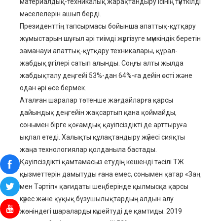
материалдық-техникалық жарақтандыру ісінің түйткілді
мәселелерін ашып берді.
Президенттің тапсырмасы бойынша апаттық-құтқару
жұмыстарын шұғыл әрі тиімді жүргізуге мүмкіндік беретін
заманауи апаттық-құтқару техникалары, құрал-
жабдық үлгілері сатып алынды. Соңғы алты жылда
жабдықталу деңгейі 53%-дан 64%-ға дейін өсті және
одан әрі өсе бермек.
Аталған шаралар төтенше жағдайларға қарсы
дайындық деңгейін жақсартып қана қоймайды,
сонымен бірге қоғамдық қауіпсіздікті де арттыруға
ықпал етеді. Халықты құлақтандыру жүйесі сияқты
жаңа технологиялар қолданыла бастады.
Қауіпсіздікті қамтамасыз етудің кешенді тәсілі ТЖ
қызметтерін дамытуды ғана емес, сонымен қатар «Заң
мен Тәртіп» қағидаты шеңберінде қылмысқа қарсы
күрес және құқық бұзушылықтардың алдын алу
жөніндегі шараларды күшейтуді де қамтиды. 2019