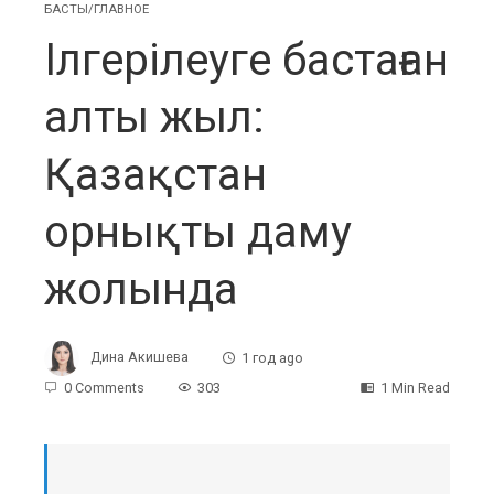
БАСТЫ/ГЛАВНОЕ
Ілгерілеуге бастаған
алты жыл:
Қазақстан
орнықты даму
жолында
Дина Акишева
1 год ago
0 Comments
303
1 Min Read