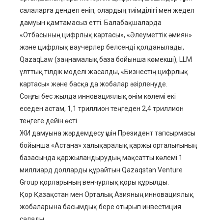
салаларға дендеп еніп, олардың тиімділігі мен жедел
дамуын қамтамасыз етті. Балабақшаларда
«Отбасының цифрлық картасы», «Әлеуметтік әмиян»
және цифрлық ваучерлер белсенді қолданылады,
QazaqLaw (заңнамалық база бойынша көмекші), LLM
ұлттық тілдік моделі жасалды, «Бизнестің цифрлық
картасы» және басқа да жобалар әзірленуде.
Соңғы бес жылда инновациялық өнім көлемі екі
еседен астам, 1,1 триллион теңгеден 2,4 триллион
теңгеге дейін өсті.
ЖИ дамуына жәрдемдесу үшін Президент тапсырмасы
бойынша «Астана» халықаралық қаржы орталығының
базасында қаржыландырудың мақсатты көлемі 1
миллиард долларды құрайтын Qazaqstan Venture
Group қорларының венчурлық қоры құрылды.
Қор Қазақстан мен Орталық Азияның инновациялық
жобаларына басымдық бере отырып инвестиция
салады.