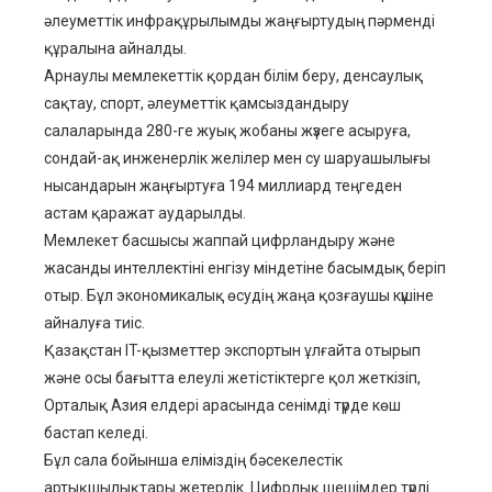
әлеуметтік инфрақұрылымды жаңғыртудың пәрменді
құралына айналды.
Арнаулы мемлекеттік қордан білім беру, денсаулық
сақтау, спорт, әлеуметтік қамсыздандыру
салаларында 280-ге жуық жобаны жүзеге асыруға,
сондай-ақ инженерлік желілер мен су шаруашылығы
нысандарын жаңғыртуға 194 миллиард теңгеден
астам қаражат аударылды.
Мемлекет басшысы жаппай цифрландыру және
жасанды интеллектіні енгізу міндетіне басымдық беріп
отыр. Бұл экономикалық өсудің жаңа қозғаушы күшіне
айналуға тиіс.
Қазақстан IT-қызметтер экспортын ұлғайта отырып
және осы бағытта елеулі жетістіктерге қол жеткізіп,
Орталық Азия елдері арасында сенімді түрде көш
бастап келеді.
Бұл сала бойынша еліміздің бәсекелестік
артықшылықтары жетерлік. Цифрлық шешімдер түрлі