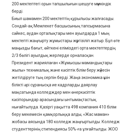
200 мектептегі орын тапшылығын шешуге мүмкіндік
берді.
Биыл шамамен 200 мектептің құрылысы жалғасады.
Сондай-ақ Мемлекет басшысының тапсырмасына
сәйкес, аудан орталықтары мен ауылдарда 1 мың
мектепті жаңғырту жұмыстары жүргізіліп жатыр. Бұл өте
маңызды бағыт, өйткені еліміздегі орта мектептердің
2/3 бөлігі ауылдық жерлерде орналасқан.
Президент жариялаған «Жұмысшы мамандықтары
жылы» техникалық және кәсіптік білім беру жүйесін
жетілдіруге тың серпін берді. Жаңа экономика үшін
білікті әрі сұранысқа ие кадрларды даярлау
мақсатында колледждер мен өнеркәсіптік
кәсіпорындар арасындағы ынтымақтастық
нығайтылуда. Қазіргі уақытта 498 компания 410 білім
беру мекемесін қамқорлыққа алды, «Жас маман»
жобасы аясында 180 колледж жаңғыртылды. Колледж
студенттерінің стипендиясы 50%-ға ұлғайтылды. ЖОО