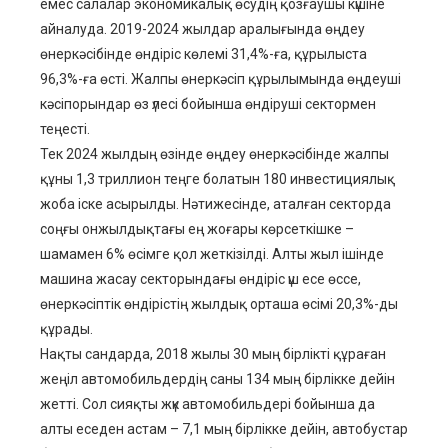
емес салалар экономикалық өсудің қозғаушы күшіне
айналуда. 2019-2024 жылдар аралығында өңдеу
өнеркәсібінде өндіріс көлемі 31,4%-ға, құрылыста
96,3%-ға өсті. Жалпы өнеркәсіп құрылымында өңдеуші
кәсіпорындар өз үлесі бойынша өндіруші сектормен
теңесті.
Тек 2024 жылдың өзінде өңдеу өнеркәсібінде жалпы
құны 1,3 триллион теңге болатын 180 инвестициялық
жоба іске асырылды. Нәтижесінде, аталған секторда
соңғы онжылдықтағы ең жоғары көрсеткішке –
шамамен 6% өсімге қол жеткізілді. Алты жыл ішінде
машина жасау секторындағы өндіріс үш есе өссе,
өнеркәсіптік өндірістің жылдық орташа өсімі 20,3%-ды
құрады.
Нақты сандарда, 2018 жылы 30 мың бірлікті құраған
жеңіл автомобильдердің саны 134 мың бірлікке дейін
жетті. Сол сияқты жүк автомобильдері бойынша да
алты еседен астам – 7,1 мың бірлікке дейін, автобустар