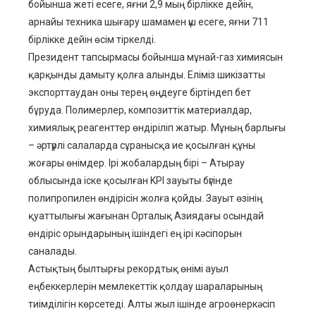
бойынша жеті есеге, яғни 2,9 мың бірлікке дейін,
арнайы техника шығару шамамен үш есеге, яғни 711
бірлікке дейін өсім тіркелді.
Президент тапсырмасы бойынша мұнай-газ химиясын
қарқынды дамыту қолға алынды. Еліміз шикізатты
экспорттаудан оны терең өңдеуге біртіндеп бет
бұруда. Полимерлер, композиттік материалдар,
химиялық реагенттер өндіріліп жатыр. Мұның барлығы
– әртүрлі салаларда сұранысқа ие қосылған құны
жоғары өнімдер. Ірі жобалардың бірі – Атырау
облысында іске қосылған KPI зауыты бүгінде
полипропилен өндірісін жолға қойды. Зауыт өзінің
қуаттылығы жағынан Орталық Азиядағы осындай
өндіріс орындарының ішіндегі ең ірі кәсіпорын
саналады.
Астықтың былтырғы рекордтық өнімі ауыл
еңбеккерлерін мемлекеттік қолдау шараларының
тиімділігін көрсетеді. Алты жыл ішінде агроөнеркәсіп