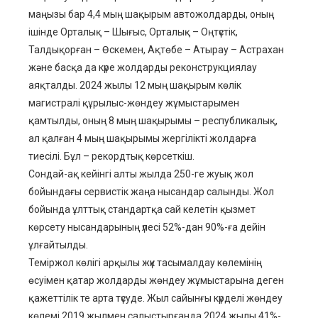
маңызы бар 4,4 мың шақырым автожолдарды, оның
ішінде Орталық – Шығыс, Орталық – Оңтүстік,
Талдықорған – Өскемен, Ақтөбе – Атырау – Астрахан
және басқа да күре жолдарды реконструкциялау
аяқталды. 2024 жылы 12 мың шақырым көлік
магистралі құрылыс-жөндеу жұмыстарымен
қамтылды, оның 8 мың шақырымы – республикалық,
ал қалған 4 мың шақырымы жергілікті жолдарға
тиесілі. Бұл – рекордтық көрсеткіш.
Сондай-ақ кейінгі алты жылда 250-ге жуық жол
бойындағы сервистік жаңа нысандар салынды. Жол
бойында ұлттық стандартқа сай келетін қызмет
көрсету нысандарының үлесі 52%-дан 90%-ға дейін
ұлғайтылды.
Теміржол көлігі арқылы жүк тасымалдау көлемінің
өсуімен қатар жолдарды жөндеу жұмыстарына деген
қажеттілік те арта түсуде. Жыл сайынғы күрделі жөндеу
көлемі 2019 жылмен салыстырғанда 2024 жылы 41%-