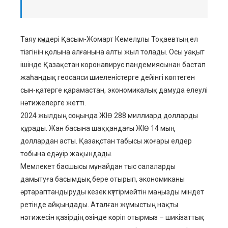
ebook
ter
Таяу күндері Қасым-Жомарт Кемелұлы Тоқаевтың ел
тізгінін қолына алғанына алты жыл толады. Осы уақыт
edIn
ішінде Қазақстан коронавирус пандемиясынан бастап
жаһандық геосаяси шиеленістерге дейінгі көптеген
erest
сын-қатерге қарамастан, экономикалық дамуда елеулі
нәтижелерге жетті.
mbleupon
2024 жылдың соңында ЖІӨ 288 миллиард долларды
құрады. Жан басына шаққандағы ЖІӨ 14 мың
l
доллардан асты. Қазақстан табысы жоғары елдер
тобына едәуір жақындады.
Мемлекет басшысы мұнайдан тыс салаларды
дамытуға басымдық бере отырып, экономиканы
әртараптандыруды кезек күттірмейтін маңызды міндет
ретінде айқындады. Аталған жұмыстың нақты
нәтижесін қазірдің өзінде көріп отырмыз – шикізаттық