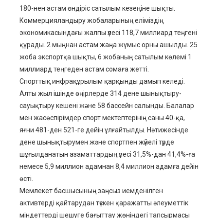
180-нен астам өндіріс сатылым кезеңіне шықты.
Коммерцияландыру жобаларының еліміздің
экономикасындағы жалпы үлесі 118,7 миллиард теңгені
құрады. 2 мыңнан астам жаңа жұмыс орны ашылды. 25
жоба экспортқа шықты, 6 жобаның сатылым көлемі 1
миллиард теңгеден астам сомаға жетті.
Спорттық инфрақұрылым қарқынды дамып келеді.
Алты жыл ішінде өңірлерде 314 дене шынықтыру-
сауықтыру кешені және 58 бассейн салынды. Балалар
мен жасөспірімдер спорт мектептерінің саны 40-қа,
яғни 481-ден 521-ге дейін ұлғайтылды. Нәтижесінде
дене шынықтырумен және спортпен жүйелі түрде
шұғылданатын азаматтардың үлесі 31,5%-дан 41,4%-ға
немесе 5,9 миллион адамнан 8,4 миллион адамға дейін
өсті.
Мемлекет басшысының заңсыз иемденілген
активтерді қайтарудан түскен қаражатты әлеуметтік
міндеттерді шешуге бағыттау жөніндегі тапсырмасы