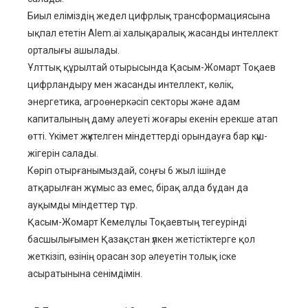
Биыл еліміздің жедел цифрлық трансформациясына
ықпал ететін Alem.ai халықаралық жасанды интеллект
орталығы ашылады.
Ұлттық құрылтай отырысында Қасым-Жомарт Тоқаев
цифрландыру мен жасанды интеллект, көлік,
энергетика, агроөнеркәсіп секторы және адам
капиталының даму әлеуеті жоғары екенін ерекше атап
өтті. Үкімет жүктелген міндеттерді орындауға бар күш-
жігерін салады.
Көріп отырғанымыздай, соңғы 6 жыл ішінде
атқарылған жұмыс аз емес, бірақ алда бұдан да
ауқымды міндеттер тұр.
Қасым-Жомарт Кемелұлы Тоқаевтың тегеурінді
басшылығымен Қазақстан үлкен жетістіктерге қол
жеткізіп, өзінің орасан зор әлеуетін толық іске
асыратынына сенімдімін.