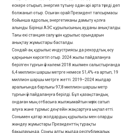
ескере отырып, энергия тұтыну одан әрі арта түседі деп
болжанып отыр. Осыған орай Президент тапсырмасы
бойынша ядролық энергетиканы дамыту қолға
алынды. Бірінші АЭС құрылысының ауданы анықталды.
Тағы екі станция салу үшін құрылыс орындарын
анықтау жұмыстары басталды.
Сондай-ақ құрылыс индустриясы да рекордтық өсу
қарқынын көрсетіп отыр. 2024 жылы пайдалануға
берілген тұрғын үй көлемі 2018 жылмен салыстырғанда
6,4 миллион шаршы метрге немесе 51,4%-ға артып, 19
миллион шаршы метрге жетті. 2019–2024 жылдар
аралығында барлығы 97,8 миллион шаршы метр
тұрғын үй пайдалануға берілді. Бұл қазақстандық
ондаған мың отбасыға жылжымайтын мүлік сатып
алуға және тұрмыс деңгейін жақсартуға ықпал етті.
Сонымен қатар жолдардың құрылысы мен оларды
жөндеу жұмыстары Президенттің тұрақты
бақылауында. Соңғы алты жылда республикалық