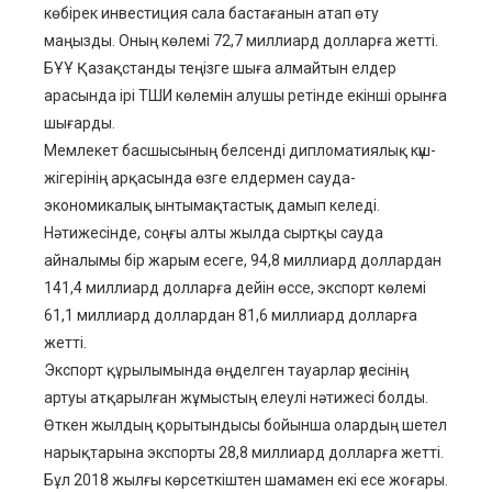
көбірек инвестиция сала бастағанын атап өту
маңызды. Оның көлемі 72,7 миллиард долларға жетті.
БҰҰ Қазақстанды теңізге шыға алмайтын елдер
арасында ірі ТШИ көлемін алушы ретінде екінші орынға
шығарды.
Мемлекет басшысының белсенді дипломатиялық күш-
жігерінің арқасында өзге елдермен сауда-
экономикалық ынтымақтастық дамып келеді.
Нәтижесінде, соңғы алты жылда сыртқы сауда
айналымы бір жарым есеге, 94,8 миллиард доллардан
141,4 миллиард долларға дейін өссе, экспорт көлемі
61,1 миллиард доллардан 81,6 миллиард долларға
жетті.
Экспорт құрылымында өңделген тауарлар үлесінің
артуы атқарылған жұмыстың елеулі нәтижесі болды.
Өткен жылдың қорытындысы бойынша олардың шетел
нарықтарына экспорты 28,8 миллиард долларға жетті.
Бұл 2018 жылғы көрсеткіштен шамамен екі есе жоғары.