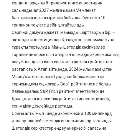
холдингі арқылы 8 триллионтеңге инвестиция
салынады, ал 2027 жылға қарай Мемлекет
басшысының тапсырмасы бойынша бұл сома 10
триллион теңгеге дейін ұлғайтылады.
Серпінді дамуға қажетті маңызды шарттардың бірі –
шетелдік инвестициялар Қазақстан экономикасына
тұрақты тартылуда. Мұны шетелдік кәсіпкерлер
тарапынан көрсетіліп отырған еліміздің экономикалық
әлеуетіне деген үлкен сенім мен жоғары рейтингтер
растап отыр. Атап айтқанда, 2024 жылы Қазақстан
Moody’s агенттігінің «Тұрақты» болжамымен өз
тарихындағы ең жоғары Baa1 рейтингіне ие болды.
Халықаралық S&P, Fitch рейтинг агенттіктері де
Қазақстанның несиелік рейтингін инвестициялық
сенімділік деңгейінде растады.
Соңғы алты жыл ішінде экономикаға 130 миллиард
доллар тікелей шетелдік инвестициялар тартылды.
Шетелдік серіктестер өңдеу өнеркәсібі саласына