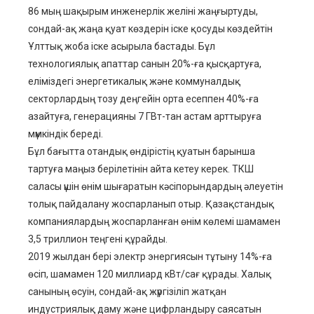
86 мың шақырым инженерлік желіні жаңғыртуды,
сондай-ақ жаңа қуат көздерін іске қосуды көздейтін
Ұлттық жоба іске асырыла бастады. Бұл
технологиялық апаттар санын 20%-ға қысқартуға,
еліміздегі энергетикалық және коммуналдық
секторлардың тозу деңгейін орта есеппен 40%-ға
азайтуға, генерацияны 7 ГВт-тан астам арттыруға
мүмкіндік береді.
Бұл бағытта отандық өндірістің қуатын барынша
тартуға маңыз берілетінін айта кетеу керек. ТКШ
саласы үшін өнім шығаратын кәсіпорындардың әлеуетін
толық пайдалану жоспарланып отыр. Қазақстандық
компаниялардың жоспарланған өнім көлемі шамамен
3,5 триллион теңгені құрайды.
2019 жылдан бері электр энергиясын тұтыну 14%-ға
өсіп, шамамен 120 миллиард кВт/сағ құрады. Халық
санының өсуін, сондай-ақ жүргізіліп жатқан
индустриялық даму және цифрландыру саясатын