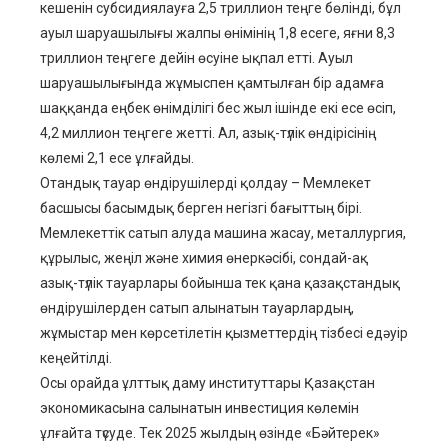
кешенін субсидиялауға 2,5 триллион теңге бөлінді, бұл
ауыл шаруашылығы жалпы өнімінің 1,8 есеге, яғни 8,3
триллион теңгеге дейін өсуіне ықпал етті. Ауыл
шаруашылығында жұмыспен қамтылған бір адамға
шаққанда еңбек өнімділігі бес жыл ішінде екі есе өсіп,
4,2 миллион теңгеге жетті. Ал, азық-түлік өндірісінің
көлемі 2,1 есе ұлғайды.
Отандық тауар өндірушілерді қолдау – Мемлекет
басшысы басымдық берген негізгі бағыттың бірі.
Мемлекеттік сатып алуда машина жасау, металлургия,
құрылыс, жеңіл және химия өнеркәсібі, сондай-ақ
азық-түлік тауарлары бойынша тек қана қазақстандық
өндірушілерден сатып алынатын тауарлардың,
жұмыстар мен көрсетілетін қызметтердің тізбесі едәуір
кеңейтілді.
Осы орайда ұлттық даму институттары Қазақстан
экономикасына салынатын инвестиция көлемін
ұлғайта түсуде. Тек 2025 жылдың өзінде «Бәйтерек»