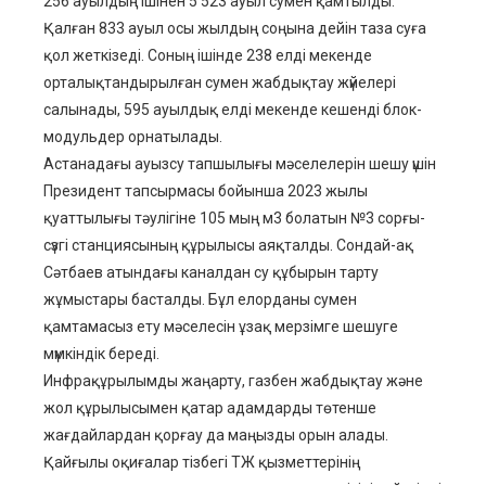
256 ауылдың ішінен 5 523 ауыл сумен қамтылды.
Қалған 833 ауыл осы жылдың соңына дейін таза суға
қол жеткізеді. Соның ішінде 238 елді мекенде
орталықтандырылған сумен жабдықтау жүйелері
салынады, 595 ауылдық елді мекенде кешенді блок-
модульдер орнатылады.
Астанадағы ауызсу тапшылығы мәселелерін шешу үшін
Президент тапсырмасы бойынша 2023 жылы
қуаттылығы тәулігіне 105 мың м3 болатын №3 сорғы-
сүзгі станциясының құрылысы аяқталды. Сондай-ақ
Сәтбаев атындағы каналдан су құбырын тарту
жұмыстары басталды. Бұл елорданы сумен
қамтамасыз ету мәселесін ұзақ мерзімге шешуге
мүмкіндік береді.
Инфрақұрылымды жаңарту, газбен жабдықтау және
жол құрылысымен қатар адамдарды төтенше
жағдайлардан қорғау да маңызды орын алады.
Қайғылы оқиғалар тізбегі ТЖ қызметтерінің