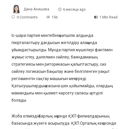
Дина Акишева
6 месяца ago
0 Comments
156
1 Min Read
Іс-шара партия мектебінің көпшілік алдында
пікірталастыру дағдысын жетілдіру алаңында
ebook
ұйымдастырылды. Мұнда партия мүшелері фактімен
жұмыс істеу, дәлелмен сөйлеу, баяндаманың
ter
стратегиясы мен риторикасын қалыптастыру, сөз
сөйлеу логикасын бақылау және белгіленген уақыт
edIn
регламентін сақтау машығын меңгереді.
Қатысушылардың жасына шек қойылмайды, олардың
erest
мамандығы мен қызмет көрсету саласы әртүрлі
болады.
mbleupon
Жоба еліміздің барлық өңірінде ҚХП филиалдарының
l
базасында жүзеге асырылуда. ҚХП Орталық кеңсесінде