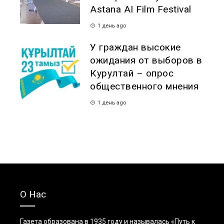
Astana AI Film Festival
1 день ago
У граждан высокие
ожидания от выборов в
Курултай – опрос
общественного мнения
1 день ago
О Нас
Газета образована в 1935 году и называлась «Путь к