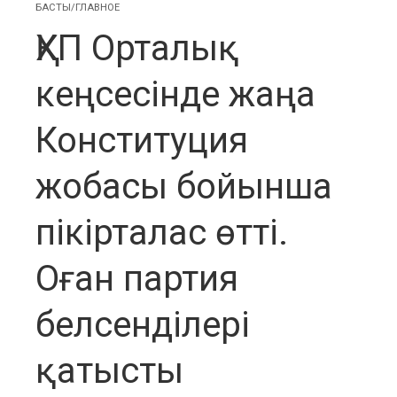
БАСТЫ/ГЛАВНОЕ
ҚХП Орталық
кеңсесінде жаңа
Конституция
жобасы бойынша
пікірталас өтті.
Оған партия
белсенділері
қатысты