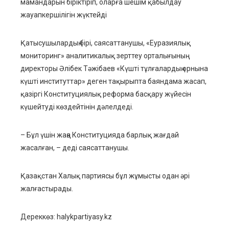
мамандарын біріктіріп, оларға шешім қабылдау
жауапкершілігін жүктейді
Қатысушылардың бірі, саясаттанушы, «Еуразиялық
мониторинг» аналитикалық зерттеу орталығының
директоры Әлібек Тәжібаев «Күшті тұлғалардың орнына
күшті институттар» деген тақырыпта баяндама жасап,
қазіргі Конституциялық реформа басқару жүйесін
күшейтуді көздейтінін дәлелдеді.
– Бұл үшін жаңа Конституцияда барлық жағдай
жасалған, – деді саясаттанушы.
Қазақстан Халық партиясы бұл жұмысты одан әрі
жалғастырады.
Дереккөз: halykpartiyasy.kz