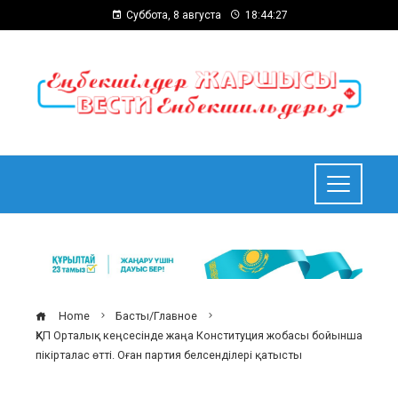
Суббота, 8 августа
18:44:27
Home
Басты/Главное
ҚХП Орталық кеңсесінде жаңа Конституция жобасы бойынша
пікірталас өтті. Оған партия белсенділері қатысты