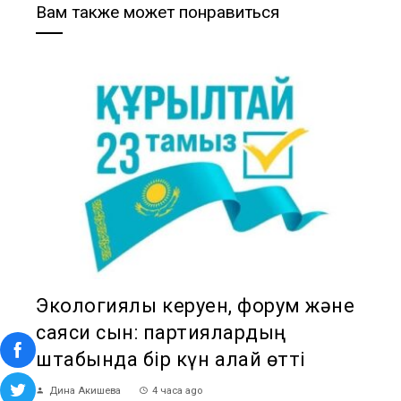
Вам также может понравиться
Экологиялық керуен, форум және
саяси сын: партиялардың
штабында бір күн қалай өтті
Дина Акишева
4 часа ago