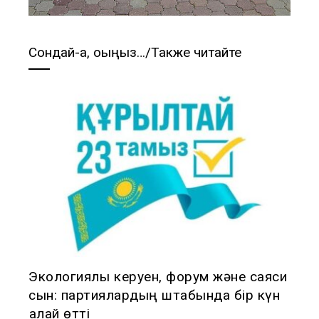
Сондай-ақ, оқыңыз…/Также читайте
Экологиялық керуен, форум және саяси
сын: партиялардың штабында бір күн
қалай өтті