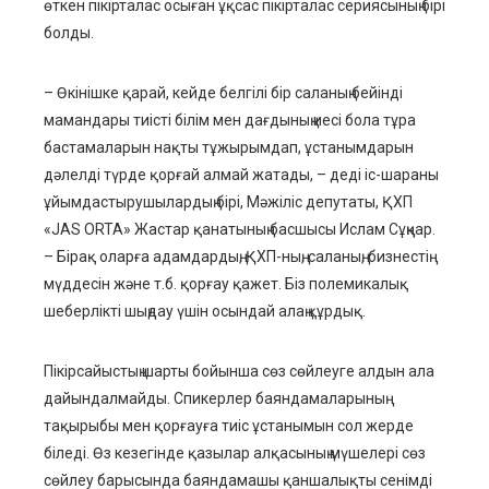
өткен пікірталас осыған ұқсас пікірталас сериясының бірі
болды.
– Өкінішке қарай, кейде белгілі бір саланың бейінді
мамандары тиісті білім мен дағдының иесі бола тұра
бастамаларын нақты тұжырымдап, ұстанымдарын
дәлелді түрде қорғай алмай жатады, – деді іс-шараны
ұйымдастырушылардың бірі, Мәжіліс депутаты, ҚХП
«JAS ORTA» Жастар қанатының басшысы Ислам Сұңқар.
– Бірақ оларға адамдардың, ҚХП-ның, саланың, бизнестің
мүддесін және т.б. қорғау қажет. Біз полемикалық
шеберлікті шыңдау үшін осындай алаң құрдық.
Пікірсайыстың шарты бойынша сөз сөйлеуге алдын ала
дайындалмайды. Спикерлер баяндамаларының
тақырыбы мен қорғауға тиіс ұстанымын сол жерде
біледі. Өз кезегінде қазылар алқасының мүшелері сөз
сөйлеу барысында баяндамашы қаншалықты сенімді