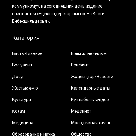
коммунизму», на сегодняшний день издание
называется «Еңбекшiлдер жаршысы» — «Вести
Енбекшильдерья».
Категория
Басты/Главное
Білім және ғылым
Бос уақыт
Брифинг
Досуг
Жаңалықтар/Новости
Жастық өмір
Календарные даты
Культура
Күнтізбелік күндер
Қоғам
Мәдениет
Медицина
Молодежная жизнь
Образование и наука
Общество