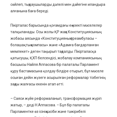
сөйлеп, тыңдаушыларды дәлелі мен дәйегіне иландыра
алғанына баға береді.
Пікірталас барысында қоғамдағы ең өзекті мәселелер
талқыланады. Осы жолы ҚР жаңа Конституциясының
жобасы аясында «Конституцияның преамбуласы –
болашақтың компасы» және «Адамға бағдарланған
мемлекет» деген тақырып таңдалды. Пікірталасқа
қатысушы, ҚХП белсендісі, жобалау компаниясының
басшысы Найля Аппасова бір палаталы Парламент
құру бастамасына қолдау білдіре отырып, бұл мәселе
осыған дейін жүзеге асырылған реформалар тізбегінің
заңды жалғасы екенін атап өтті.
– Саяси жүйе реформаланып, трансформация жүріп
жатыр, – деді Н.Аппасова. – Бұл бір палаталы
Парламентке өз ісінің кәсіби және тәжірибелі