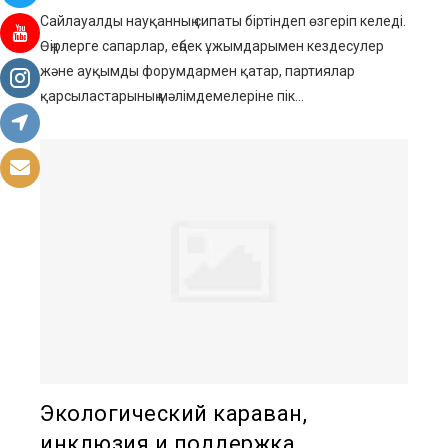
Сайлауалды науқанның сипаты біртіндеп өзгеріп келеді.
Өңірлерге сапарлар, еңбек ұжымдарымен кездесулер
және ауқымды форумдармен қатар, партиялар
қарсыластарының мәлімдемелеріне пік...
Экологический караван,
инклюзия и поддержка