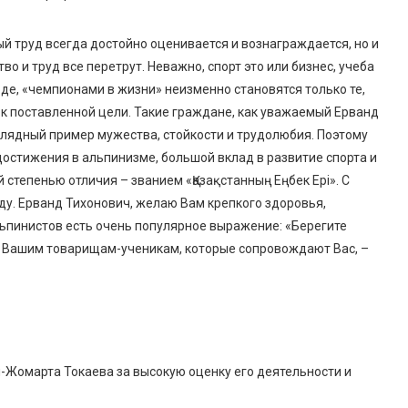
й труд всегда достойно оценивается и вознаграждается, но и
тво и труд все перетрут. Неважно, спорт это или бизнес, учеба
оде, «чемпионами в жизни» неизменно становятся только те,
 к поставленной цели. Такие граждане, как уважаемый Ерванд
глядный пример мужества, стойкости и трудолюбия. Поэтому
остижения в альпинизме, большой вклад в развитие спорта и
степенью отличия – званием «Қазақстанның Еңбек Ері». С
у. Ерванд Тихонович, желаю Вам крепкого здоровья,
льпинистов есть очень популярное выражение: «Берегите
и Вашим товарищам-ученикам, которые сопровождают Вас, –
-Жомарта Токаева за высокую оценку его деятельности и