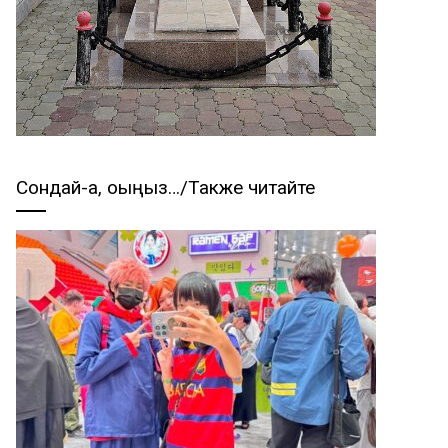
Сондай-ақ, оқыңыз…/Также читайте