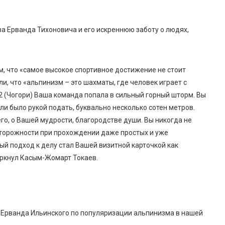
а Ерванда Тихоновича и его искреннюю заботу о людях,
м, что «самое высокое спортивное достижение не стоит
, что «альпинизм – это шахматы, где человек играет с
2 (Чогори) Ваша команда попала в сильный горный шторм. Вы
ели было рукой подать, буквально несколько сотен метров.
го, о Вашей мудрости, благородстве души. Вы никогда не
сторожности при прохождении даже простых и уже
й подход к делу стал Вашей визитной карточкой как
еркнул Касым-Жомарт Токаев.
е Ерванда Ильинского по популяризации альпинизма в нашей