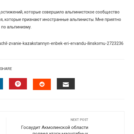
 достижений, которые совершило альпинистское сообщество
ния, которые признают иностранные альпинисты. Мне приятно
 по альпинизму.
uchil-zvanie-kazakstannyn-enbek-eri-ervandu-ilinskomu-2723236
SHARE
INKEDIN
PINTEREST
EMAIL
STUMBLEUPON
NEXT POST
Госаудит Акмолинской области
подвел итоги масштабных