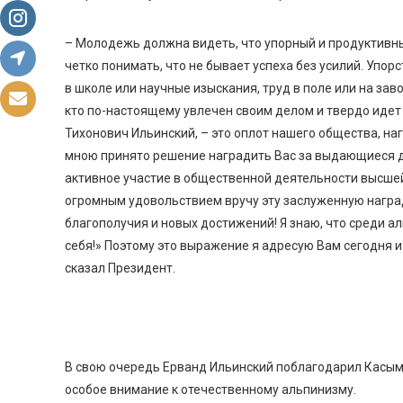
– Молодежь должна видеть, что упорный и продуктивны
четко понимать, что не бывает успеха без усилий. Упорс
в школе или научные изыскания, труд в поле или на зав
кто по-настоящему увлечен своим делом и твердо идет
Тихонович Ильинский, – это оплот нашего общества, на
мною принято решение наградить Вас за выдающиеся д
активное участие в общественной деятельности высшей 
огромным удовольствием вручу эту заслуженную наград
благополучия и новых достижений! Я знаю, что среди а
себя!» Поэтому это выражение я адресую Вам сегодня 
сказал Президент.
В свою очередь Ерванд Ильинский поблагодарил Касым
особое внимание к отечественному альпинизму.