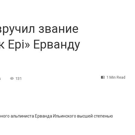
вручил звание
к Ері» Ерванду
1 Min Read
s
131
ного альпиниста Ерванда Ильинского высшей степенью