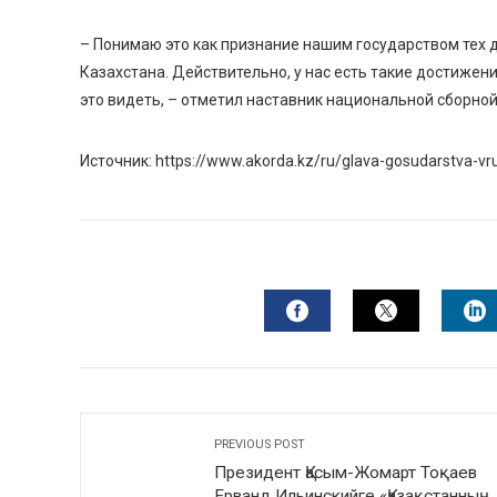
– Понимаю это как признание нашим государством тех
Казахстана. Действительно, у нас есть такие достиже
это видеть, – отметил наставник национальной сборной
Источник: https://www.akorda.kz/ru/glava-gosudarstva-vr
FACEBOOK
TWITTER
L
PREVIOUS POST
Президент Қасым-Жомарт Тоқаев
Ерванд Ильинскийге «Қазақстанның