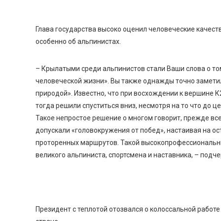
Глава государства высоко оценил человеческие качеств
особенно об альпинистах.
– Крылатыми среди альпинистов стали Ваши слова о то
человеческой жизни». Вы также однажды точно заметили
природой». Известно, что при восхождении к вершине К
тогда решили спуститься вниз, несмотря на то что до ц
Такое непростое решение о многом говорит, прежде все
допускали «головокружения от побед», настаивая на о
проторенных маршрутов. Такой высокопрофессиональны
великого альпиниста, спортсмена и наставника, – подч
Президент с теплотой отозвался о колоссальной работ