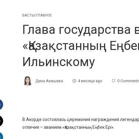
БАСТЫ/ГЛАВНОЕ
Глава государства 
«Қазақстанның Еңбе
Ильинскому
Дина Акишева
4 месяца ago
0 Comment
Facebook
В Акорде состоялась церемония награждения легендар
отличия – званием «Қазақстанның Еңбек Ері».
witter