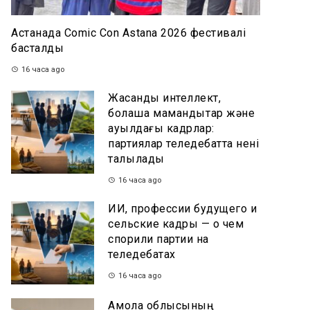
Астанада Comic Con Astana 2026 фестивалі
басталды
16 часа ago
Жасанды интеллект,
болашақ мамандықтар және
ауылдағы кадрлар:
партиялар теледебатта нені
талқылады
16 часа ago
ИИ, профессии будущего и
сельские кадры — о чем
спорили партии на
теледебатах
16 часа ago
Ақмола облысының