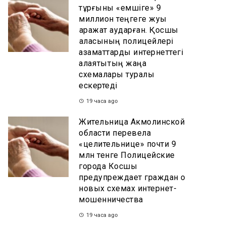
тұрғыны «емшіге» 9
миллион теңгеге жуық
қаражат аударған. Қосшы
қаласының полицейлері
азаматтарды интернеттегі
алаяқтықтың жаңа
схемалары туралы
ескертеді
19 часа ago
Жительница Акмолинской
области перевела
«целительнице» почти 9
млн тенге Полицейские
города Косшы
предупреждает граждан о
новых схемах интернет-
мошенничества
19 часа ago