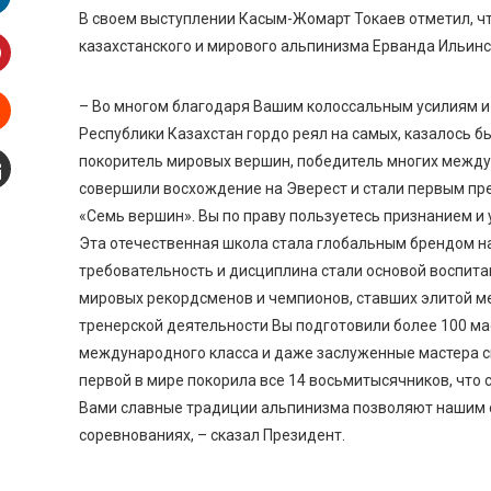
В своем выступлении Касым-Жомарт Токаев отметил, чт
inkedIn
казахстанского и мирового альпинизма Ерванда Ильинс
interest
– Во многом благодаря Вашим колоссальным усилиям 
Республики Казахстан гордо реял на самых, казалось б
Stumbleupon
покоритель мировых вершин, победитель многих между
совершили восхождение на Эверест и стали первым пр
mail
«Семь вершин». Вы по праву пользуетесь признанием и
Эта отечественная школа стала глобальным брендом на
требовательность и дисциплина стали основой воспит
мировых рекордсменов и чемпионов, ставших элитой м
тренерской деятельности Вы подготовили более 100 мас
международного класса и даже заслуженные мастера с
первой в мире покорила все 14 восьмитысячников, что
Вами славные традиции альпинизма позволяют нашим 
соревнованиях, – сказал Президент.