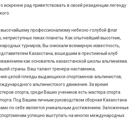
о искренне рад приветствовать в своей резиденции легенду
кого.
и высочайшему профессионализму небесно-голубой флаг
ы, неприступных пиках планеты. Как опытнейший высотник,
народных турниров, Вы снискали всемирную известность,
едставителем Казахстана, вошедшим в престижный клуб
 уважением как основатель казахстанской школы альпинизма.
шей страны. Ваш талант тренера-наставника,
ания целой плеяды выдающихся спортсменов-альпинистов,
еждународного альпинистского движения. За время
теров спорта, среди Ваших учеников есть мастера спорта
порта. Под Вашим личным руководством сборная Казахстана
 само по себе является уникальным достижением. Заложенные
спортсменам успешно выступать на многих международных