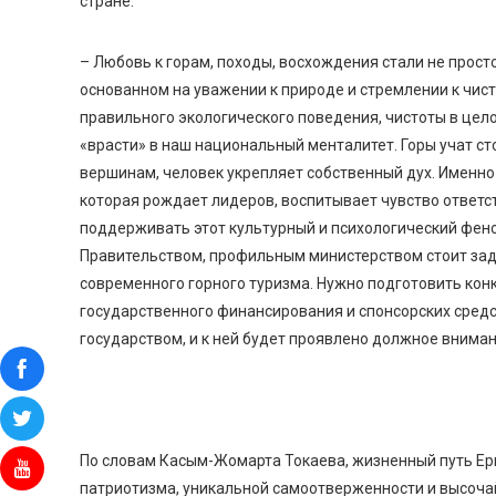
стране.
– Любовь к горам, походы, восхождения стали не прост
основанном на уважении к природе и стремлении к чис
правильного экологического поведения, чистоты в цел
«врасти» в наш национальный менталитет. Горы учат ст
вершинам, человек укрепляет собственный дух. Именно 
которая рождает лидеров, воспитывает чувство ответс
поддерживать этот культурный и психологический фено
Правительством, профильным министерством стоит зад
современного горного туризма. Нужно подготовить ко
государственного финансирования и спонсорских средс
государством, и к ней будет проявлено должное вниман
По словам Касым-Жомарта Токаева, жизненный путь Ер
патриотизма, уникальной самоотверженности и высоч