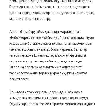
бойынша 100 мыңнан астам оқушының басын қосты.
Бастаманың негізгі мақсаты — жастарды қоршаған
ортаны қорғау мәселелеріне тарту және экологиялық
мәдениетті қалыптастыру.
Акция білім беру ұйымдарында жарияланған
«Еңбекқорлық және кәсібилік» айлығы аясында өтуде.
Іс-шаралар бағдарламасы тек экология мәселелерін
ғана емес, сонымен қатар Халықаралық балалар
кітабы күні және Ескерткіштерді қорғау күні сияқты
мәдени-ағартушылық жобаларды да қамтиды.
Олардың барлығы азаматтық жауапкершілікті
тәрбиелеуге және тарихи мұраға ұқыпты қарауға
бағытталған.
Сонымен қатар, оқу орындарында «Табиғатқа
қамқорлық жасаймыз» жобасы жүзеге асырылуда.
Оқушылар педагогтармен бірлесіп мектеп маңындағы