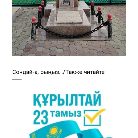
Сондай-ақ, оқыңыз…/Также читайте