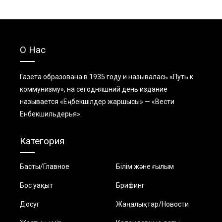
О Нас
Газета образована в 1935 году и называлась «Путь к
коммунизму», на сегодняшний день издание
называется «Еңбекшiлдер жаршысы» — «Вести
Енбекшильдерья».
Категория
Басты/Главное
Білім және ғылым
Бос уақыт
Брифинг
Досуг
Жаңалықтар/Новости