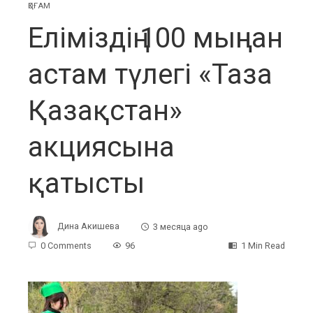
ҚОҒАМ
Еліміздің 100 мыңнан
астам түлегі «Таза
Қазақстан»
акциясына
қатысты
Дина Акишева
3 месяца ago
0 Comments
96
1 Min Read