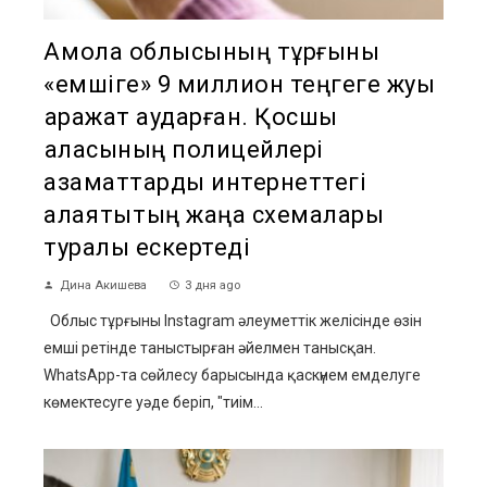
Ақмола облысының тұрғыны
«емшіге» 9 миллион теңгеге жуық
қаражат аударған. Қосшы
қаласының полицейлері
азаматтарды интернеттегі
алаяқтықтың жаңа схемалары
туралы ескертеді
Дина Акишева
3 дня ago
Облыс тұрғыны Instagram әлеуметтік желісінде өзін
емші ретінде таныстырған әйелмен танысқан.
WhatsApp-та сөйлесу барысында қаскүнем емделуге
көмектесуге уәде беріп, "тиім...