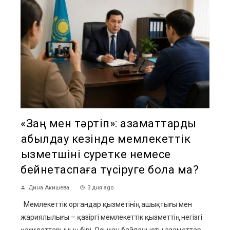
«Заң мен тәртіп»: азаматтарды
қабылдау кезінде мемлекеттік
қызметшіні суретке немесе
бейнетаспаға түсіруге бола ма?
Дина Акишева
3 дня ago
Мемлекеттік органдар қызметінің ашықтығы мен
жариялылығы – қазіргі мемлекеттік қызметтің негізгі
қағидаттарының бірі. Осыған байланысты азаматтар