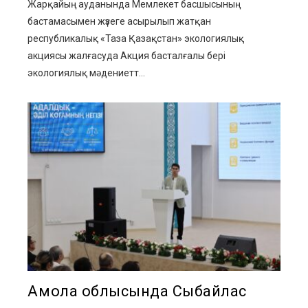
Жарқайың ауданында Мемлекет басшысының
бастамасымен жүзеге асырылып жатқан
республикалық «Таза Қазақстан» экологиялық
акциясы жалғасуда Акция басталғалы бері
экологиялық мәдениетт...
Ақмола облысында Сыбайлас