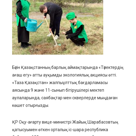
ebook
ter
edIn
erest
mbleupon
Бүгін Қазақстанның барлық аймақтарында «Түлектердің
ағаш егу» атты ауқымды экологиялық акциясы өтті.
l
«Таза Қазақстан» жалпыұлттық бағдарламасы
аясында 9 және 11-сынып бітірушілері мектеп
аулаларында, саябақтар мен скверлерде мыңдаған
көшет отырғызды.
ҚР Оқу-ағарту вице-министрі Жайық Шарабасовтың
қатысуымен өткен орталық іс-шара республика