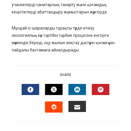
учаскелерді санитарлық тазарту және қоғамдық
кеңістіктерді абаттандыру жұмыстарын жүргізуде.
Мұндай іс-шараларды тұрақты түрде өткізу
экологиялық күн тәртібін тәрбие процесіне енгізуге
мүмкіндік береді, оқу жылын аяқтау дәстүрін қоғам үшін
пайдалы бастамаға айналдырады.
SHARE
FACEBOOK
TWITTER
LINKEDIN
PINTERES
EMAIL
STUMBLEUPON