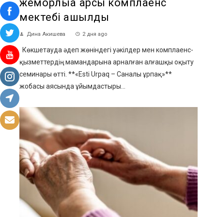
жемқорлыққа қарсы комплаенс
мектебі ашылды
Дина Акишева
2 дня ago
Көкшетауда әдеп жөніндегі уәкілдер мен комплаенс-
қызметтердің мамандарына арналған алғашқы оқыту
семинары өтті. **«Esti Urpaq – Саналы ұрпақ»**
жобасы аясында ұйымдастыры...