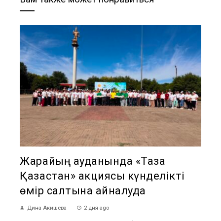
Жарқайың ауданында «Таза
Қазақстан» акциясы күнделікті
өмір салтына айналуда
Дина Акишева
2 дня ago