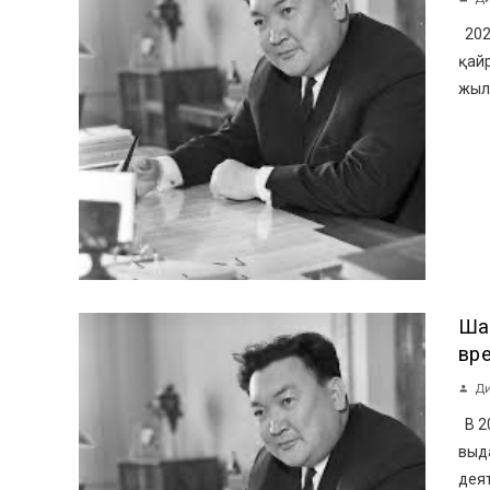
202
қайр
жыл 
Ша
вр
Ди
В 20
выд
дея