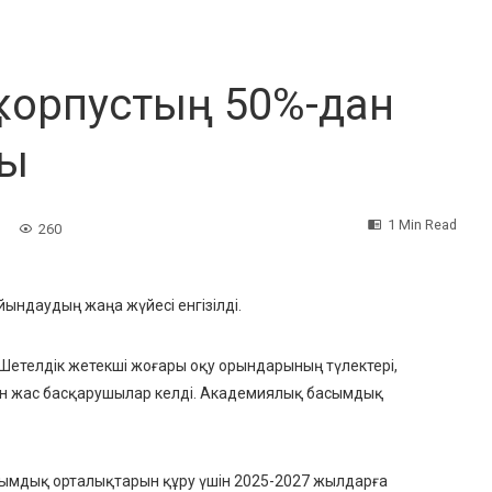
 корпустың 50%-дан
ды
1 Min Read
260
йындаудың жаңа жүйесі енгізілді.
етелдік жетекші жоғары оқу орындарының түлектері,
н жас басқарушылар келді. Академиялық басымдық
ымдық орталықтарын құру үшін 2025-2027 жылдарға