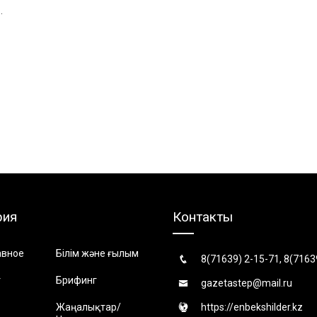
.
рия
Контакты
авное
Білім және ғылым
8(71639) 2-15-71, 8(7163
т
Брифинг
gazetastep@mail.ru
Жаңалықтар/
https://enbekshilder.kz