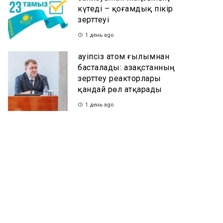
күтеді – қоғамдық пікір
зерттеуі
1 день ago
Қауіпсіз атом ғылымнан
басталады: Қазақстанның
зерттеу реакторлары
қандай рөл атқарады
1 день ago