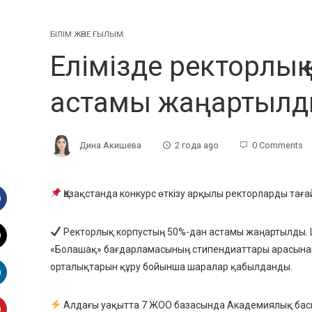
БІЛІМ ЖӘНЕ ҒЫЛЫМ
Елімізде ректорлық
астамы жаңартыл
Дина Акишева
2 года ago
0 Comments
Қазақстанда конкурс өткізу арқылы ректорларды таға
Facebook
Ректорлық корпустың 50%-дан астамы жаңартылды. Ш
«Болашақ» бағдарламасының стипендиаттары арасына
witter
орталықтарын құру бойынша шаралар қабылданды.
inkedIn
Алдағы уақытта 7 ЖОО базасында Академиялық бас