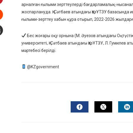
арналған ғылыми зерттеулерді бағдарламалық-нысана
interest
жоспарлануда. Қ. Сәтбаев атындағы ҚазҰТЗУ базасында
ғылыми-зерттеу хабын құра отырып, 2022-2026 жылдарғ
Stumbleupon
Бес жоғары оқу орнына (М. Әуезов атындағы Оңтүстік 
mail
университеті, Қ. Сәтбаев атындағы ҚазҰТЗУ, Л. Гумилев а
мәртебесі берілді.
@KZgovernment
FACEBOOK
TWITTER
L