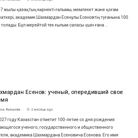
7 жылы қазақтың көрнекті ғалымы, мемлекет және қоғам
аткері, академик Шахмардан Есенұлы Есеновтің туғанына 100
толады. Бұл мерейтой тек ғылым саласы үшін ғана ...
хмардан Есенов: ученый, опередивший свое
емя
на Акишева
2 месяца ago
27 году Казахстан отметит 100-летие со дня рождения
ающегося ученого, государственного и общественного
теля, академика Шахмардана Есеновича Есенова. Его имя