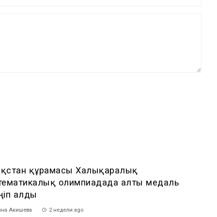
зақстан құрамасы Халықаралық
тематикалық олимпиадада алты медаль
ңіп алды
на Акишева
2 недели ago