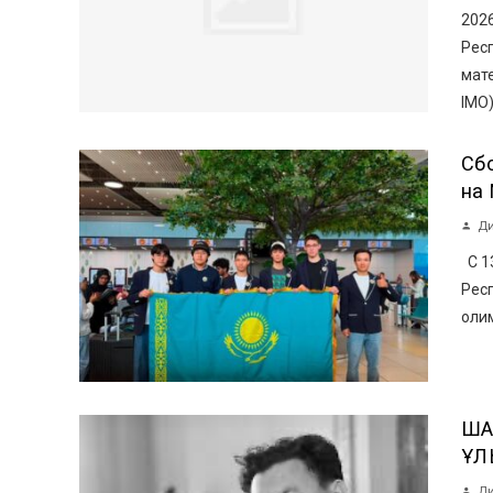
202
Рес
мате
IMO)
Сб
на
Ди
С 13
Рес
олим
ША
ҰЛ
Ди