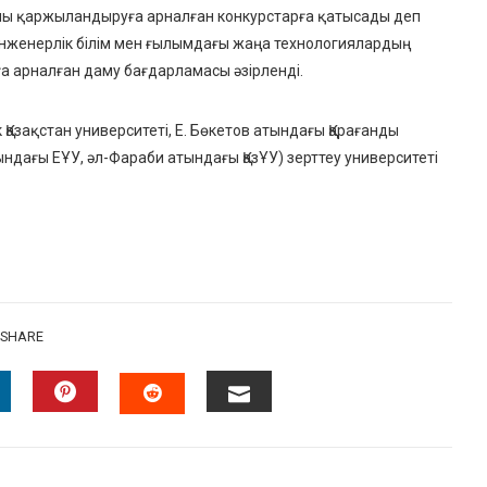
лы қаржыландыруға арналған конкурстарға қатысады деп
 инженерлік білім мен ғылымдағы жаңа технологиялардың
а арналған даму бағдарламасы әзірленді.
Қазақстан университеті, Е. Бөкетов атындағы Қарағанды
тындағы ЕҰУ, әл-Фараби атындағы ҚазҰУ) зерттеу университеті
SHARE
INKEDIN
PINTEREST
EMAIL
STUMBLEUPON