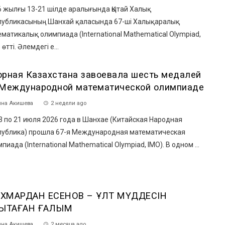
6 жылғы 13-21 шілде аралығында Қытай Халық
публикасының Шанхай қаласында 67-ші Халықаралық
матикалық олимпиада (International Mathematical Olympiad,
 өтті. Әлемдегі е...
орная Казахстана завоевала шесть медалей
 Международной математической олимпиаде
на Акишева
2 недели ago
 по 21 июля 2026 года в Шанхае (Китайская Народная
публика) прошла 67-я Международная математическая
пиада (International Mathematical Olympiad, IMO). В одном ...
ХМАРДАН ЕСЕНОВ – ҰЛТ МҮДДЕСІН
ЫҚТАҒАН ҒАЛЫМ
на Акишева
2 месяца ago