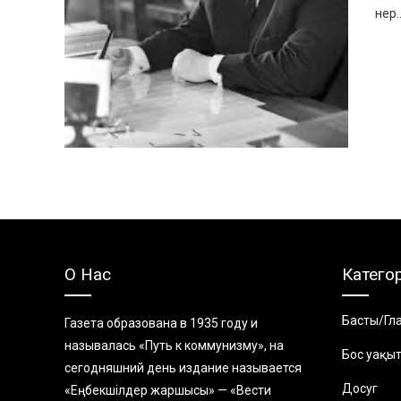
нер..
О Нас
Катего
Басты/Гл
Газета образована в 1935 году и
называлась «Путь к коммунизму», на
Бос уақы
сегодняшний день издание называется
Досуг
«Еңбекшiлдер жаршысы» — «Вести