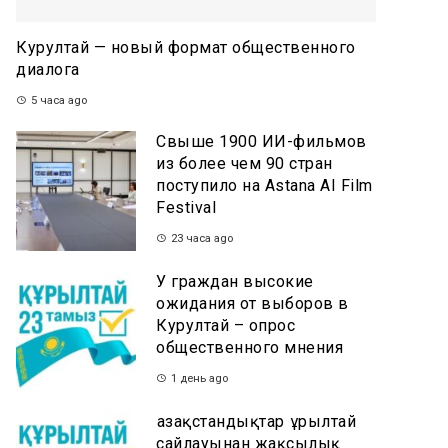
Курултай — новый формат общественного
диалога
5 часа ago
Свыше 1900 ИИ-фильмов
из более чем 90 стран
поступило на Astana AI Film
Festival
23 часа ago
У граждан высокие
ожидания от выборов в
Курултай – опрос
общественного мнения
1 день ago
Қазақстандықтар Құрылтай
сайлауынан жақсылық