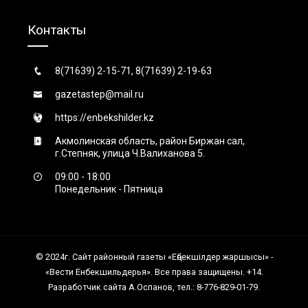
Контакты
8(71639) 2-15-71, 8(71639) 2-19-63
gazetastep@mail.ru
https://enbekshilder.kz
Акмолинская область, район Биржан сал,
г.Степняк, улица Ч.Валиханова 5.
09:00 - 18:00
Понедельник - Пятница
© 2024г. Сайт районный газеты «Еңбекшiлдер жаршысы» -
«Вести Енбекшильдерья». Все права защищены. +14.
Разработчик сайта А.Оспанов, тел.: 8-776-829-01-79.