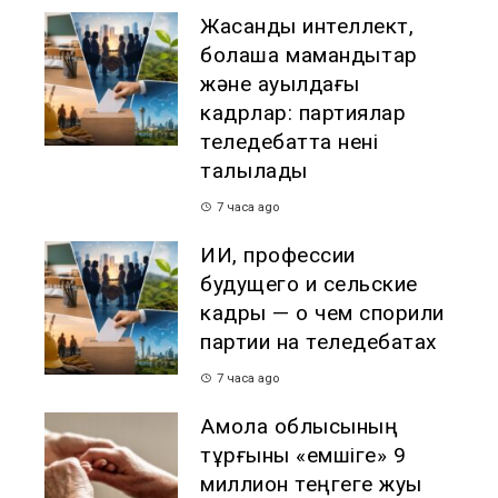
Жасанды интеллект,
болашақ мамандықтар
және ауылдағы
кадрлар: партиялар
теледебатта нені
талқылады
7 часа ago
ИИ, профессии
будущего и сельские
кадры — о чем спорили
партии на теледебатах
7 часа ago
Ақмола облысының
тұрғыны «емшіге» 9
миллион теңгеге жуық