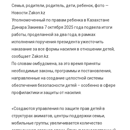
Семья, родители, родитель, дети, ребенок, фото —
Новости Zakon.kz
ebook
Уполномоченный по правам ребенка в Казахстане
Динара Закиева 7 октября 2025 года подвела итоги
ter
работы, проделанной за два года, в рамках
исполнения поручения президента ужесточить
edIn
наказание за все формы насилия в отношении детей,
сообщает Zakon.kz.
erest
По словам омбудсмена, за это время приняты
необходимые законы, программы и постановления,
направленные на создание целостной системы
mbleupon
обеспечения безопасности детей – особенно в сфере
профилактики и защиты от насилия.
l
«Создаются управления по защите прав детей в
структурах акиматов, центры поддержки семьи,
мобильные группы; увеличивается количество