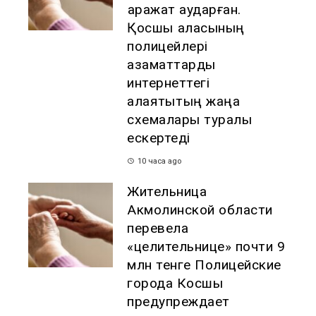
қаражат аударған.
Қосшы қаласының
полицейлері
азаматтарды
интернеттегі
алаяқтықтың жаңа
схемалары туралы
ескертеді
10 часа ago
Жительница
Акмолинской области
перевела
«целительнице» почти 9
млн тенге Полицейские
города Косшы
предупреждает