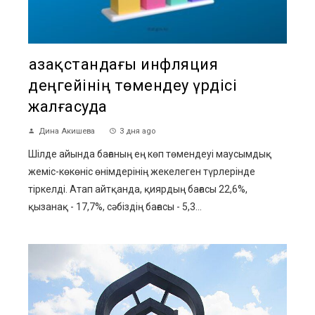
Қазақстандағы инфляция
деңгейінің төмендеу үрдісі
жалғасуда
Дина Акишева
3 дня ago
Шілде айында бағаның ең көп төмендеуі маусымдық
жеміс-көкөніс өнімдерінің жекелеген түрлерінде
тіркелді. Атап айтқанда, қиярдың бағасы 22,6%,
қызанақ - 17,7%, сәбіздің бағасы - 5,3...