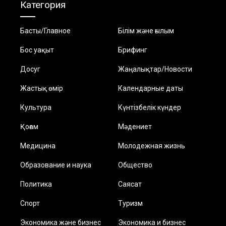
Категория
Басты/Главное
Білім және ғылым
Бос уақыт
Брифинг
Досуг
Жаңалықтар/Новости
Жастық өмір
Календарные даты
Культура
Күнтізбелік күндер
Қоғам
Мәдениет
Медицина
Молодежная жизнь
Образование и наука
Общество
Политика
Саясат
Спорт
Туризм
Экономика және бизнес
Экономика и бизнес