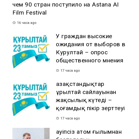
чем 90 стран поступило на Astana AI
Film Festival
16 часа ago
У граждан высокие
ожидания от выборов в
Курултай – опрос
общественного мнения
17 часа ago
Қазақстандықтар
Құрылтай сайлауынан
жақсылық күтеді –
қоғамдық пікір зерттеуі
17 часа ago
Қауіпсіз атом ғылымнан