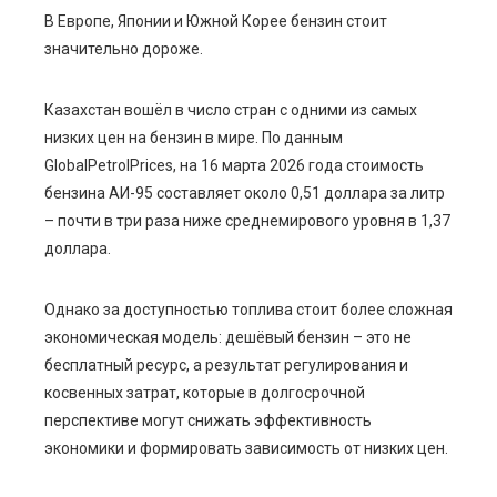
В Европе, Японии и Южной Корее бензин стоит
значительно дороже.
ebook
Казахстан вошёл в число стран с одними из самых
ter
низких цен на бензин в мире. По данным
GlobalPetrolPrices, на 16 марта 2026 года стоимость
edIn
бензина АИ-95 составляет около 0,51 доллара за литр
– почти в три раза ниже среднемирового уровня в 1,37
erest
доллара.
mbleupon
Однако за доступностью топлива стоит более сложная
экономическая модель: дешёвый бензин – это не
l
бесплатный ресурс, а результат регулирования и
косвенных затрат, которые в долгосрочной
перспективе могут снижать эффективность
экономики и формировать зависимость от низких цен.