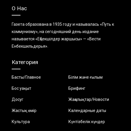
О Нас
Газета образована в 1935 году и называлась «Путь к
коммунизму», на сегодняшний день издание
называется «Еңбекшiлдер жаршысы» — «Вести
Енбекшильдерья».
Категория
Басты/Главное
Білім және ғылым
Бос уақыт
Брифинг
Досуг
Жаңалықтар/Новости
Жастық өмір
Календарные даты
Культура
Күнтізбелік күндер