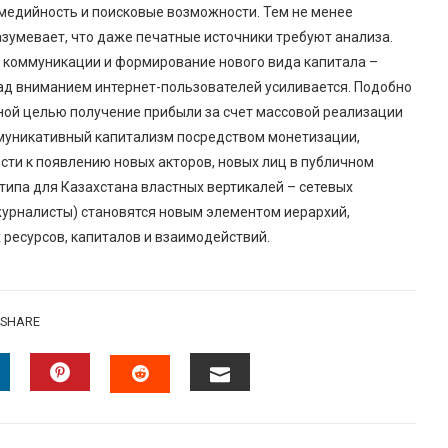
имедийность и поисковые возможности. Тем не менее
зумевает, что даже печатные источники требуют анализа.
а коммуникации и формирование нового вида капитала –
над вниманием интернет-пользователей усиливается. Подобно
ной целью получение прибыли за счет массовой реализации
ммуникативный капитализм посредством монетизации,
ти к появлению новых акторов, новых лиц в публичном
типа для Казахстана властных вертикалей – сетевых
 журналисты) становятся новым элементом иерархий,
 ресурсов, капиталов и взаимодействий.
SHARE
INKEDIN
PINTEREST
EMAIL
STUMBLEUPON