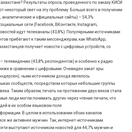
Казахстане? Результаты опроса, проведенного по заказу КИСИ
ют некоторый свет на эту проблему. Больше всего в получении
, аналитические и официальные сайты) – 54,3%
оциальные сети (Facebook, ВКонтакте, Instagram,
новостей идут телеканалы (43,8%). Популярными источниками
нтов прибегают к таким мессенджерам, как WhatsApp,
захстанцев получает новости с цифровых устройств, со
 телевидению (43,8% респондентов) и особенно к радио
о ниже в сравнении с цифровыми. Очевиден закат эры
 Андерсен), чьим источником дохода являлось
языках сообществ, посредством которых небольшие группы
века. Таким образом, печать на протяжении двух веков стала
ые люди могли понимать других через чтение печати, что
ей в их особом языковом поле.
формации. В целом в использовании обоих каналов
все же активнее мужчин. Так, интернет-источниками
сети выступают источником новостей для 44,7% мужчин и