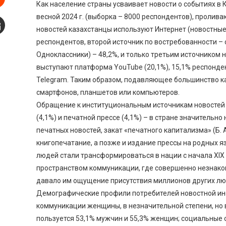
Как население страны усваивает новости о событиях в 
Stumbleupon
весной 2024 г. (выборка – 8000 респондентов), пролива
новостей казахстанцы используют Интернет (новостные
mail
респондентов, второй источник по востребованности – с
Одноклассники) – 48,2%, и только третьим источником 
выступают платформа YouTube (20,1%), 15,1% респонде
Telegram. Таким образом, подавляющее большинство ка
смартфонов, планшетов или компьютеров.
Обращение к институциональным источникам новостей –
(4,1%) и печатной прессе (4,1%) – в стране значительн
печатных новостей, закат «печатного капитализма» (Б.
книгопечатание, а позже и издание прессы на родных 
людей стали трансформироваться в нации с начала XIX 
пространством коммуникации, где совершенно незнаком
давало им ощущение присутствия миллионов других люд
Демографические профили потребителей новостной ин
коммуникации женщины, в незначительной степени, но 
пользуется 53,1% мужчин и 55,3% женщин; социальные 