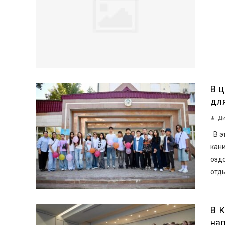
В 
дл
Ди
В э
кан
озд
отдых
В 
на