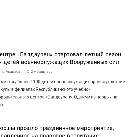
центре «Балдаурен» стартовал летний сезон
я детей военнослужащих Вооруженных сил
на Акишева
2 месяца ago
том году более 1100 детей военнослужащих проведут летние
икулы в филиалах Республиканского учебно-
оровительного центра «Балдаурен». Одними из первых на
 ...
Косшы прошло праздничное мероприятие,
правленное на правовое воспитание