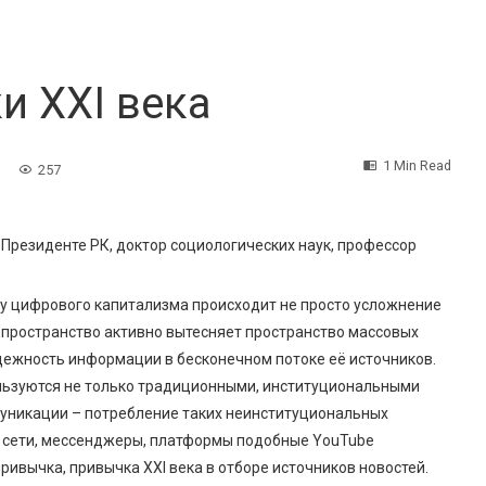
 XXI века
1 Min Read
257
 Президенте РК, доктор социологических наук, профессор
ху цифрового капитализма происходит не просто усложнение
е пространство активно вытесняет пространство массовых
дежность информации в бесконечном потоке её источников.
ользуются не только традиционными, институциональными
муникации – потребление таких неинституциональных
е сети, мессенджеры, платформы подобные YouTube
ривычка, привычка XXI века в отборе источников новостей.