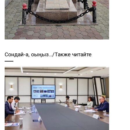
Сондай-ақ, оқыңыз…/Также читайте