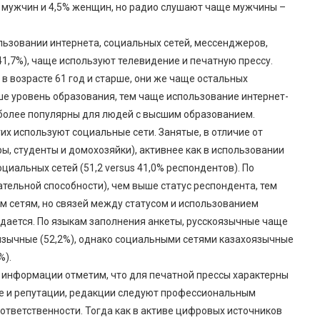
% мужчин и 4,5% женщин, но радио слушают чаще мужчины –
ользовании интернета, социальных сетей, мессенджеров,
41,7%), чаще используют телевидение и печатную прессу.
 возрасте 61 год и старше, они же чаще остальных
ше уровень образования, тем чаще использование интернет-
иболее популярны для людей с высшим образованием.
х используют социальные сети. Занятые, в отличие от
ы, студенты и домохозяйки), активнее как в использовании
социальных сетей (51,2 versus 41,0% респондентов). По
тельной способности), чем выше статус респондента, тем
м сетям, но связей между статусом и использованием
дается. По языкам заполнения анкеты, русскоязычные чаще
язычные (52,2%), однако социальными сетями казахоязычные
%).
 информации отметим, что для печатной прессы характерны
е и репутации, редакции следуют профессиональным
ответственности. Тогда как в активе цифровых источников