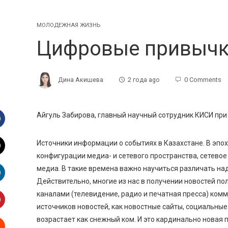
МОЛОДЕЖНАЯ ЖИЗНЬ
Цифровые привычки
Дина Акишева
2 года ago
0 Comments
Айгуль Забирова, главный научный сотрудник КИСИ при
Facebook
Источники информации о событиях в Казахстане. В эпо
конфигурации медиа- и сетевого пространства, сетево
witter
медиа. В такие времена важно научиться различать на
Действительно, многие из нас в получении новостей п
inkedIn
каналами (телевидение, радио и печатная пресса) ком
источников новостей, как новостные сайты, социальны
interest
возрастает как снежный ком. И это кардинально новая п