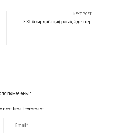
NEXT POST
XXI ғасырдағы цифрлық әдеттер
оля помечены
*
he next time I comment.