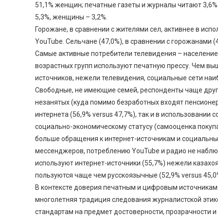
51,1% женщин; печатные газеты и журналы читают 3,6
5,3%, женщины – 3,2%.
Горожане, в сравнении с жителями сел, активнее в исп
YouTube. Сельчане (47,0%), в сравнении с горожанами (
Самые активные потребители телевидения – население в
возрастных групп используют печатную прессу. Чем вы
источников, нежели телевидения, социальные сети на
Свободные, не имеющие семей, респонденты чаще други
незанятых (куда помимо безработных входят пенсионер
интернета (56,9% versus 47,7%), так и в использовании 
социально-экономическому статусу (самооценка покупа
больше обращения к интернет-источникам и социальны
мессенджеров, потреблению YouTube и радио не наблю
используют интернет-источники (55,7%) нежели казахо
пользуются чаще чем русскоязычные (52,9% versus 45,0
В контексте доверия печатным и цифровым источникам
многолетняя традиция следования журналистской этик
стандартам на предмет достоверности, прозрачности и 