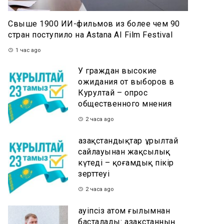
Свыше 1900 ИИ-фильмов из более чем 90
стран поступило на Astana AI Film Festival
1 час ago
У граждан высокие
ожидания от выборов в
Курултай – опрос
общественного мнения
2 часа ago
Қазақстандықтар Құрылтай
сайлауынан жақсылық
күтеді – қоғамдық пікір
зерттеуі
2 часа ago
Қауіпсіз атом ғылымнан
басталады: Қазақстанның