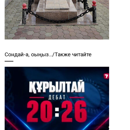
Сондай-ақ, оқыңыз…/Также читайте