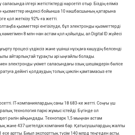
ласында ілгері жетістіктерді көрсетіп отыр. Біздің еліміз
йн-қызметтер индексі бойынша 10 көшбасшының қатарына
ге қол жеткізу 92%-ға жетті.
лтаңба қызметтері енгізілуде, бұл электронды қызметтерді
 көмегімен 8 млн-нан астам қол қойылды, ал Digital ID жүйесі
рту процесі үздіксіз және үшінші нұсқаға көшудің белсенді
ылы айтарлықтай тұрақты әрі ыңғайлы болады.
рмен электронды үкімет саласындағы озық шешімдерін бөлісе
ратуға дейінгі қолдаудың толық циклін қамтамасыз ете
етті. IT-компаниялардың саны 18 683-ке жетті. Соңғы үш
алық технология паркі жұмыс істейді. Бүгінде ол
егі рөлін айқындады. Технопарк 1,5 мыңнан астам
ндық және 437 шетелдік компания бар. Қатысушылардың жалпы
1 есе артты. Биыл экспорттық түсім 140 млрд теңгеден асты.