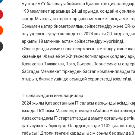
Бүгінде БҰҰ бағалауы бойынша Қазақстан цифрландыру са
inkedIn
193 мемлекет арасында 24-ші орында, сондай-ақ онла
кіреді. Мысалы, интернет арқылы мемлекеттік қызметтер
interest
Сонымен қатар биометриялық сәйкестендіру және QR-қо
алу үдерісін едәуір жеңілдетті. 2024 жылы QR-кодтардың
Stumbleupon
арқылы 18 млн-нан астам сәйкестендіру жүргізілді.
«Электронды үкімет» платформасын жетілдіру және жаңғы
mail
кезеңінде. Жаңа eGov ЖИ технологияларын қолдану арқ
Қазақстан Тәжікстан, Того, Сьерра-Леоне сияқты елде
бастады. Мемлекет тіркеуден бастап компанияларды та
отырып, бизнес үшін де осындай сервистерді әзірлейді.
IT саласындағы инновациялар
2024 жылы Қазақстанның IT саласы қарқынды өсімді көрс
жылда 16% өсім. Мәселен, елімізде «Astana Hub» халықар
Қазақстандағы IT-стартаптарды дамыту орталығы ретінд
қатысушыны біріктірді. Олардың ішінде 1102 қазақста
табысы 1,2 трлн теңгені құрады. Өсім соңғы бес жылда 3