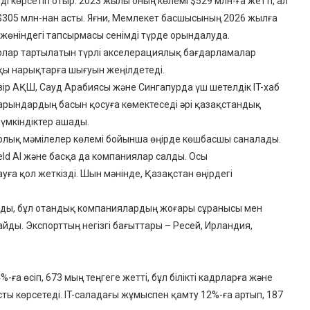
і көрсетіп отыр. 2023 жылы оның көлемі $529 млн-ға жетті, ал
$305 млн-нан асты. Яғни, Мемлекет басшысының 2026 жылға
 жөніндегі тапсырмасы сенімді түрде орындалуда.
рлар тартылатын түрлі акселерациялық бағдарламалар
қы нарықтарға шығуын жеңілдетеді.
зір АҚШ, Сауд Арабиясы және Сингапурда үш шетелдік IT-хаб
арындардың басын қосуға көмектеседі әрі қазақстандық
үмкіндіктер ашады.
чурлық мәмілелер көлемі бойынша өңірде көшбасшы саналады.
ield AI және басқа да компаниялар салды. Осы
уға қол жеткізді. Шын мәнінде, Қазақстан өңірдегі
лады, бұл отандық компаниялардың жоғары сұранысы мен
йды. Экспорттың негізгі бағыттары – Ресей, Ирландия,
 өсіп, 673 мың теңгеге жетті, бұл білікті кадрларға және
ты көрсетеді. IT-саладағы жұмыспен қамту 12%-ға артып, 187