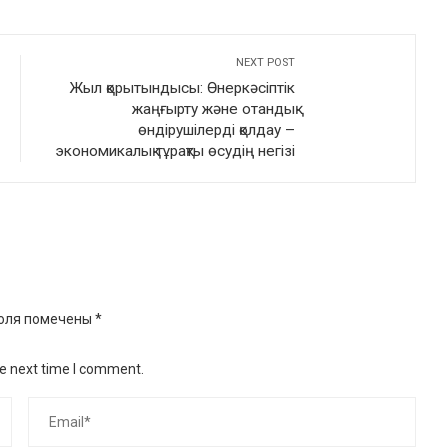
NEXT POST
Жыл қорытындысы: Өнеркәсіптік
жаңғырту және отандық
өндірушілерді қолдау –
экономикалық тұрақты өсудің негізі
оля помечены
*
he next time I comment.