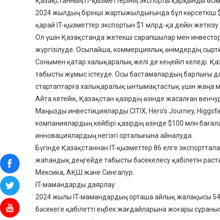
Қазақстанның IT-қызметтерінің экспорты қарқынды өсімд
2024 жылдың бірінші жартыжылдығында бұл көрсеткіш 
қарай IT-қызметтер экспортын $1 млрд-қа дейін жеткізу
Ол үшін Қазақстанда жетекші сарапшылар мен инвесто
жүргізілуде. Осылайша, коммерциялық өнімдердің сырт
Сонымен қатар халықаралық желі де кеңейіп келеді. Қа
табысты жұмыс істеуде. Осы бастамалардың барлығы д
стартаптарға халықаралық ынтымақтастық үшін жаңа м
Айта кетейік, Қазақстан қазірдің өзінде жасалған вен
Маңызды инвестицияларды CITIX, Hero’s Journey, Higgsf
компаниялардың кейбірі қазірдің өзінде $100 млн бағала
инновациялардың негізгі орталығына айналуда.
Бүгінде Қазақстаннан IT-қызметтер 86 елге экспортта
жаһандық деңгейде табысты бәсекелесу қабілетін раста
Мексика, АҚШ және Сингапур.
IT-мамандарды даярлау
2024 жылы IT-мамандардың орташа айлық жалақысы 54%-ға
бәсекеге қабілетті еңбек жағдайларына жоғары сұраныс