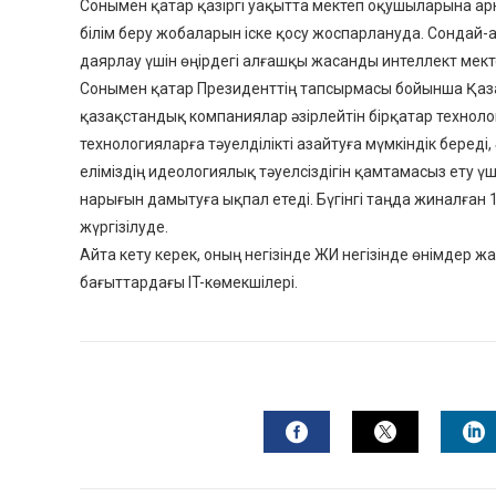
Сонымен қатар қазіргі уақытта мектеп оқушыларына ар
білім беру жобаларын іске қосу жоспарлануда. Сонда
даярлау үшін өңірдегі алғашқы жасанды интеллект мект
Сонымен қатар Президенттің тапсырмасы бойынша Қазақ
қазақстандық компаниялар әзірлейтін бірқатар технолог
технологияларға тәуелділікті азайтуға мүмкіндік береді
еліміздің идеологиялық тәуелсіздігін қамтамасыз ету үш
нарығын дамытуға ықпал етеді. Бүгінгі таңда жиналған
жүргізілуде.
Айта кету керек, оның негізінде ЖИ негізінде өнімдер жа
бағыттардағы IT-көмекшілері.
FACEBOOK
TWITTER
L