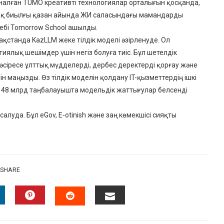
налған TUMO креативті технологиялар орталығын қосқанда,
й-ақ биылғы қазан айында ЖИ саласындағы мамандарды
ебі Tomorrow School ашылды.
станда KazLLM жеке тілдік моделі әзірленуде. Ол
иялық шешімдер үшін негіз болуға тиіс. Бұл шетелдік
, әсіресе ұлттық мүдделерді, дербес деректерді қорғау және
ін маңызды. Өз тілдік моделін қолдану IT-қызметтердің ішкі
 148 млрд таңбалауышта модельдік жаттығулар белсенді
салуда. Бұл eGov, E-otinish және заң көмекшісі сияқты
SHARE
INKEDIN
PINTEREST
EMAIL
STUMBLEUPON