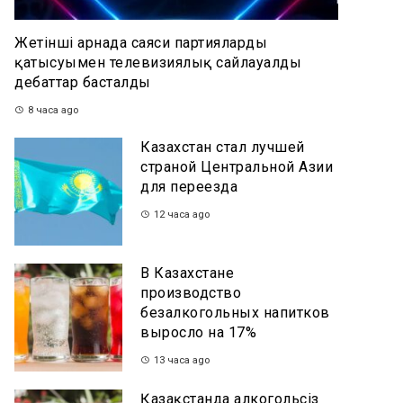
Жетінші арнада саяси партиялардың
қатысуымен телевизиялық сайлауалды
дебаттар басталды
8 часа ago
Казахстан стал лучшей
страной Центральной Азии
для переезда
12 часа ago
В Казахстане
производство
безалкогольных напитков
выросло на 17%
13 часа ago
Қазақстанда алкогольсіз