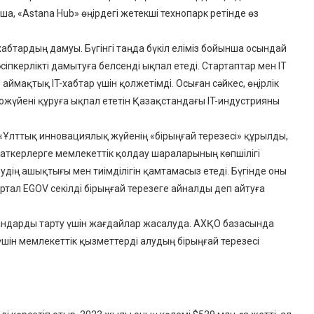
а, «Astana Hub» өңірдегі жетекші технопарк ретінде өз
абтардың дамуы. Бүгінгі таңда бүкіл еліміз бойынша осындай
әсіпкерлікті дамытуға белсенді ықпал етеді. Стартаптар мен IT
ймақтық IT-хабтар үшін қолжетімді. Осыған сәйкес, өңірлік
жүйені құруға ықпал ететін Қазақстандағы IT-индустрияны
«Ұлттық инновациялық жүйенің «бірыңғай терезесі» құрылды,
аткерлерге мемлекеттік қолдау шараларының көпшілігі
ің ашықтығы мен тиімділігін қамтамасыз етеді. Бүгінде оны
тал EGOV секілді бірыңғай терезеге айналды деп айтуға
мандарды тарту үшін жағдайлар жасалуда. АХҚО базасында
үшін мемлекеттік қызметтерді алудың бірыңғай терезесі