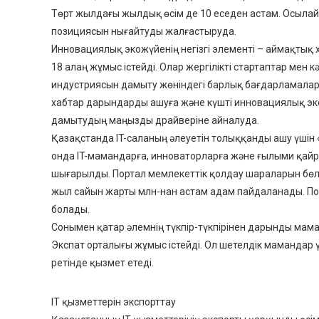
Төрт жылдағы жылдық өсім де 10 еседен астам. Осылайш
позициясын нығайтуды жалғастыруда.
Инновациялық экожүйенің негізгі элементі – аймақтық х
18 алаң жұмыс істейді. Олар жергілікті стартаптар мен к
индустриясын дамыту жөніндегі барлық бағдарламалар а
хабтар дарындарды ашуға және күшті инновациялық эко
дамытудың маңызды драйверіне айналуда.
Қазақстанда IT-саланың әлеуетін толыққанды ашу үшін 
онда IT-мамандарға, инноваторларға және ғылыми қайр
шығарылды. Портал мемлекеттік қолдау шараларын бөлуд
жыл сайын жарты млн-нан астам адам пайдаланады. Пор
болады.
Сонымен қатар әлемнің түкпір-түкпірінен дарынды ма
Экспат орталығы жұмыс істейді. Ол шетелдік мамандар 
ретінде қызмет етеді.
IT қызметтерін экспорттау