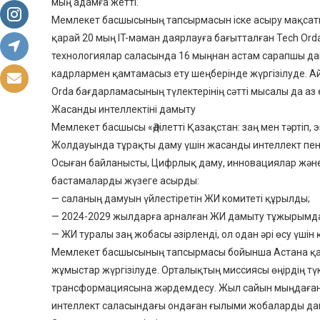
мың адамға жетті.
Мемлекет басшысының тапсырмасын іске асыру мақсат
қарай 20 мың IT-маман даярлауға бағытталған Tech Ord
технологиялар саласында 16 мыңнан астам сарапшы дай
кадрлармен қамтамасыз ету шеңберінде жүргізілуде. Ай
Orda бағдарламасының түлектерінің сәтті мысалы да аз 
Жасанды интеллектіні дамыту
Мемлекет басшысы «Әділетті Қазақстан: заң мен тәртіп,
Жолдауында тұрақты даму үшін жасанды интеллект пен 
Осыған байланысты, Цифрлық даму, инновациялар және 
бастамаларды жүзеге асырды:
— саланың дамуын үйлестіретін ЖИ комитеті құрылды;
— 2024-2029 жылдарға арналған ЖИ дамыту тұжырымдам
— ЖИ туралы заң жобасы әзірленді, ол одан әрі өсу үші
Мемлекет басшысының тапсырмасы бойынша Астана қа
жұмыстар жүргізілуде. Орталықтың миссиясы өңірдің т
трансформациясына жәрдемдесу. Жыл сайын мыңдаған
интеллект саласындағы ондаған ғылыми жобаларды да