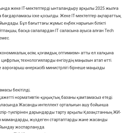
ында жеке IT-мектептерді ынталандыру арқылы 2025 жылға
a бағдарламасы іске қосылды. Жеке IT-мектептер ақпараттық
ындады. Бұл бағыттағы жұмыс еңбек нарығын білікті
тпақшы, басқа салалардан IT саласына ауыса алған Tech
емес.
 экономикалық өсім, қоғамдық оптимизм» атты ел халқына
цифрлық технологияларды енгізудің маңызын атап өтті.
аэроғарыш өнеркәсібі министрлігі бірнеше маңызды
асы бекітілді;
н қажетті нормативтік-құқықтық базаны қамтамасыз етеді.
ласында Жасанды интеллект орталығын ашу бойынша
үкпір-түкпірінен дарындарды тарту арқылы Қазақстанның ЖИ-
 мамандарды, жүздеген стартаптарды және жасанды
йындау жоспарлануда.