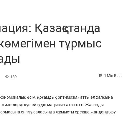
ация: Қазақстанда
көмегімен тұрмыс
рады
1 Min Read
189
 экономикалық өсім, қоғамдық оптимизм» атты ел халқына
әтижелерді күшейтудің маңызын атап өтті. Жасанды
тформасына енгізу саласында жұмысты ерекше жандандыру