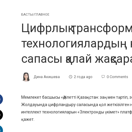
БАСТЫ/ГЛАВНОЕ
Цифрлық трансформ
технологиялардың 
сапасы қалай жақса
Дина Акишева
2 года ago
0 Comments
Мемлекет басшысы «Әділетті Қазақстан: заң мен тәртіп,
Жолдауында цифрландыру саласында қол жеткізілген н
Facebook
интеллект технологияларын «Электронды үкімет» пла
қажет.
witter