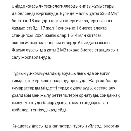
Өңірде
«жасыл» технологияларды
енгізу жұмыстары
да белсенді жүргізілуде
.
Бүгінде
жалпы қуаты 536,3 МВт
болатын
18
жаңартылатын энергия көздері
нысаны
жұмыс істейді: 17 жел,
1
күн және
1
биогаз электр
станциясы.
2024 жылы олар 1 514
млн
кВт
/
сағ
экологиялық таза энергия өндірді. Ағымдағы жылы
Жасыл ауылында қуаты 2 МВт жаңа биогаз станциясын
салу жоспарлануда.
Тұ
р
ғын үй-коммуналдық шаруашылығында энергия
тиім
ділігіне ерекше назар аударыл
уда
.
Жа
ңа жобалар
ғимараттарды міндетті түрде оқшаулауды, есепке алу
құралдары мен жылу реттегіштерін орнатуды, сондай-ақ
жылу тұтынуды басқарудың автоматтандырылған
жүйелерін енгізуді көздейді.
Көкшетау
қаласында
көппәтерлі тұ
р
ғын үйлерді энергия