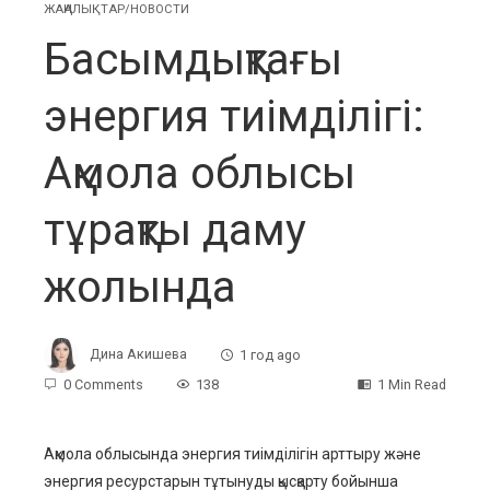
ЖАҢАЛЫҚТАР/НОВОСТИ
Басымдықтағы
энергия тиімділігі:
Ақмола облысы
тұрақты даму
жолында
Дина Акишева
1 год ago
0 Comments
138
1 Min Read
Ақмола облысында энергия тиімділігін арттыру және
энергия ресурстарын тұтынуды қысқарту бойынша