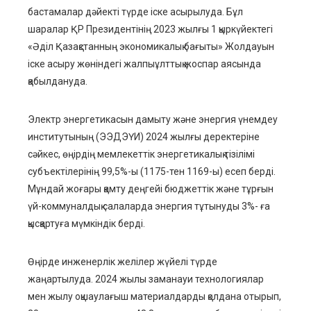
ebook
бастамалар дәйекті түрде іске асырылуда. Бұл
шаралар Қ
Р
Президентінің 2023 жылғы 1 қыркүйектегі
ter
«
Ә
діл Қазақстанның экономикалық бағыты
»
Жолдауын
іске асыру жөніндегі жалпыұлттық жоспар
аясында
edIn
қабылдануда.
erest
Электр энергетикасын дамыту және энергия үнемдеу
институтының
(ЭЭДЭҮИ)
2024 жылғы деректеріне
mbleupon
сәйкес, өңірдің мемлекеттік энергетикалық тізілімі
субъектілерінің 99,5%-ы (1175-тен 1169-ы)
есеп берді.
l
Мұндай жоғары
қамту
деңгейі
бюджеттік және тұ
р
ғын
үй-коммуналдық салаларда энергия тұтынуды 3%- ға
қысқартуға мүмкінді
к
берді.
Өңірде инженерлік желілер
жүйелі
түрде
жаңартылуда. 2024 жылы заманауи технологиялар
мен жылу оқшаулағыш материалдарды қолдана отырып,