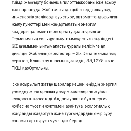
тиімді жаңғырту бойынша пилоттық жобаны іске асыру
жоспарлануда.
Жоба аясында
қасбеттерді оқшаулау,
и
нженерлік желілерді ауыстыру,
автоматта
ндырылған
жылу пункттері мен
жаңартылатын энергия
көздерінің
элементтерін орнату
қарастырылған
.
Германияның халықаралық ынтымақтастығы жөніндегі
GIZ қоғамымен ынтымақтастық туралы келісімге қол
қойылды. Жобаның серіктестері
–
GIZ Dena техникалық
серіктесі, Көкшетау қаласының әкімдігі,
ЭЭДЭҮИ
және
ТКШ ҚазОрталығы.
Іске асырылып жатқан шаралар кешені өңірдің энергия
үнемдеу және орнықты даму мәселелеріне жүйелі
көзқарасын көрсетеді.
Алдағы уақытта
бұл энергия
жүйесіне
түсетін
жүктемені азайтуға, экологиялық
жағдайды жақсартуға және тұ
р
ғындардың өмір сүру
сапасын арттыруға мүмкіндік береді.