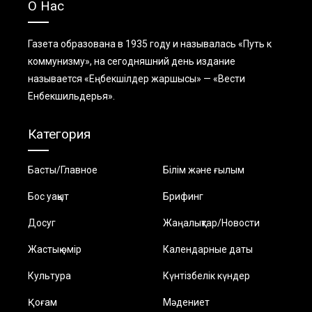
О Нас
Газета образована в 1935 году и называлась «Путь к
коммунизму», на сегодняшний день издание
называется «Еңбекшiлдер жаршысы» — «Вести
Енбекшильдерья».
Категория
Басты/Главное
Білім және ғылым
Бос уақыт
Брифинг
Досуг
Жаңалықтар/Новости
Жастық өмір
Календарные даты
Культура
Күнтізбелік күндер
Қоғам
Мәдениет