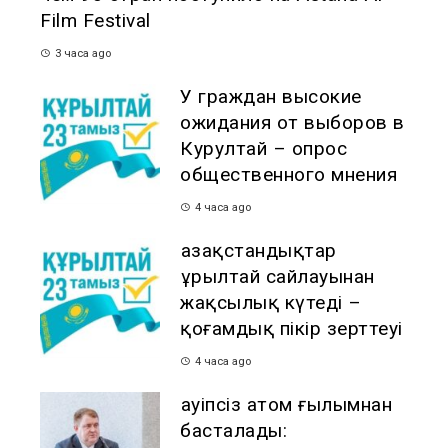
Film Festival
3 часа ago
У граждан высокие
ожидания от выборов в
Курултай – опрос
общественного мнения
4 часа ago
Қазақстандықтар
Құрылтай сайлауынан
жақсылық күтеді –
қоғамдық пікір зерттеуі
4 часа ago
Қауіпсіз атом ғылымнан
басталады: