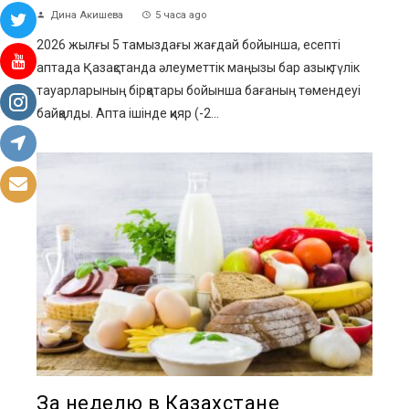
Дина Акишева
5 часа ago
2026 жылғы 5 тамыздағы жағдай бойынша, есепті
аптада Қазақстанда әлеуметтік маңызы бар азық-түлік
тауарларының бірқатары бойынша бағаның төмендеуі
байқалды. Апта ішінде қияр (-2...
За неделю в Казахстане