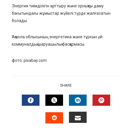
Энергия тиімділігін арттыру және орнықты даму
бағытындағы
жұмыс
тар жүйелі түрде жалғасатын
болады
.
Ақмола облысының энергетика және тұрғын үй-
коммуналдық шаруашылық басқармасы
фото: pixabay.com
SHARE
FACEBOOK
TWITTER
LINKEDIN
PINTERES
EMAIL
STUMBLEUPON