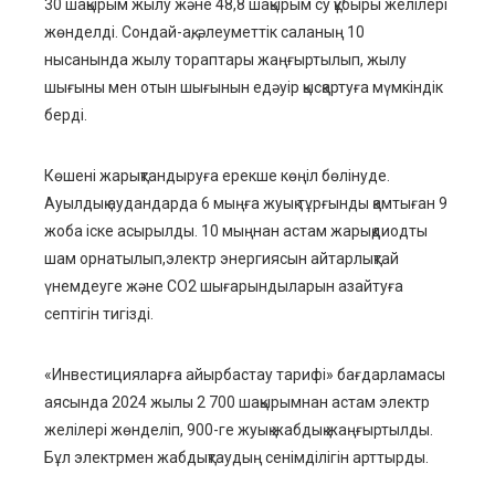
30
шақырым
жылу және 48,8
шақырым
су құбыры желілері
жөнделді. Со
ндай-ақ, әлеуметтік саланың 10
нысанында
жылу тораптары жаңғыртыл
ып
,
жылу
шығыны мен отын шығынын
ед
әуір қысқартуға мүмкінді
к
берді.
Көшені жа
рық
тандыру
ға
ерекше
көңіл бөлін
уде.
Ауылдық аудандарда 6 мыңға жуық тұ
р
ғынды қамтыған 9
жоба іске асырылды. 10 мыңнан астам жарықдиодты
шам
орнатыл
ып
,
электр энергиясын айтарлықтай
үнемдеуге және CO
2
шығарындыларын азайтуға
септігін тигізді
.
«Инвестицияларға айырбастау тарифі» бағдарламасы
аясында 2024 жылы 2 700 шақырымнан
астам электр
желілері жөндел
і
п
,
900-ге жуық жабдық жаңғыртылды
.
Б
ұл электрмен жабдықтаудың сенімділігін арттырды.