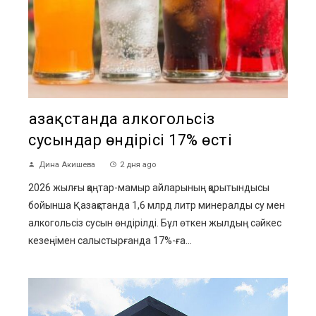
Қазақстанда алкогольсіз
сусындар өндірісі 17% өсті
Дина Акишева
2 дня ago
2026 жылғы қаңтар-мамыр айларының қорытындысы
бойынша Қазақстанда 1,6 млрд литр минералды су мен
алкогольсіз сусын өндірілді. Бұл өткен жылдың сәйкес
кезеңімен салыстырғанда 17%-ға...