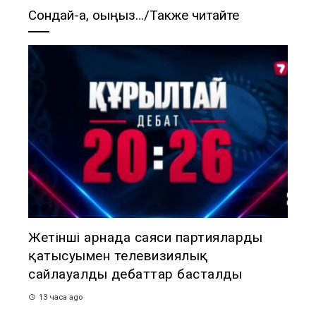
Сондай-ақ, оқыңыз…/Также читайте
Жетінші арнада саяси партиялардың
қатысуымен телевизиялық
сайлауалды дебаттар басталды
13 часа ago