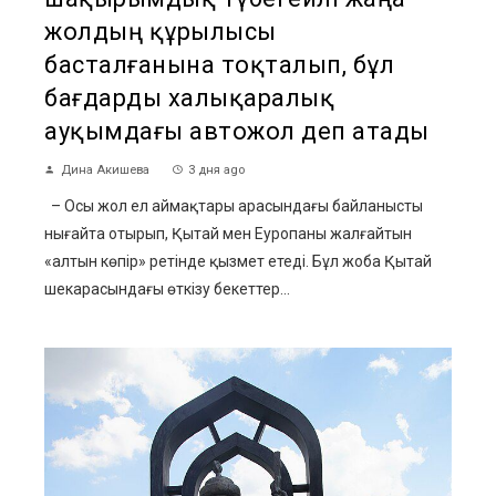
жолдың құрылысы
басталғанына тоқталып, бұл
бағдарды халықаралық
ауқымдағы автожол деп атады
Дина Акишева
3 дня ago
– Осы жол ел аймақтары арасындағы байланысты
нығайта отырып, Қытай мен Еуропаны жалғайтын
«алтын көпір» ретінде қызмет етеді. Бұл жоба Қытай
шекарасындағы өткізу бекеттер...