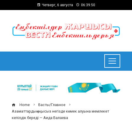
Четверг, 6 августа
06:39:51
Home
Басты/Главное
Азаматтардың ақысыз негізде көмек алуына мемлекет
кепілдік береді — Аида Балаева