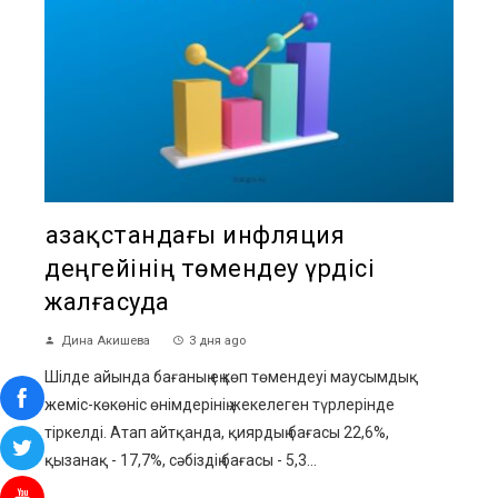
Қазақстандағы инфляция
деңгейінің төмендеу үрдісі
жалғасуда
Дина Акишева
3 дня ago
Шілде айында бағаның ең көп төмендеуі маусымдық
жеміс-көкөніс өнімдерінің жекелеген түрлерінде
тіркелді. Атап айтқанда, қиярдың бағасы 22,6%,
қызанақ - 17,7%, сәбіздің бағасы - 5,3...