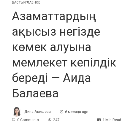
БАСТЫ/ГЛАВНОЕ
Азаматтардың
ақысыз негізде
көмек алуына
мемлекет кепілдік
береді — Аида
Балаева
Дина Акишева
6 месяца ago
0 Comments
247
1 Min Read