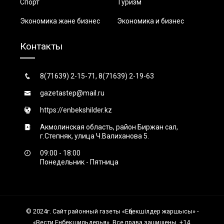
Спорт
Туризм
Экономика және бизнес
Экономика и бизнес
Контакты
8(71639) 2-15-71, 8(71639) 2-19-63
gazetastep@mail.ru
https://enbekshilder.kz
Акмолинская область, район Биржан сал,
г.Степняк, улица Ч.Валиханова 5.
09:00 - 18:00
Понедельник - Пятница
© 2024г. Сайт районный газеты «Еңбекшiлдер жаршысы» -
«Вести Енбекшильдерья». Все права защищены. +14.