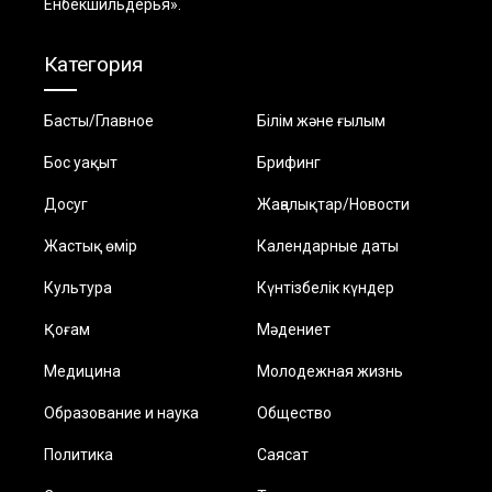
Енбекшильдерья».
Категория
Басты/Главное
Білім және ғылым
Бос уақыт
Брифинг
Досуг
Жаңалықтар/Новости
Жастық өмір
Календарные даты
Культура
Күнтізбелік күндер
Қоғам
Мәдениет
Медицина
Молодежная жизнь
Образование и наука
Общество
Политика
Саясат