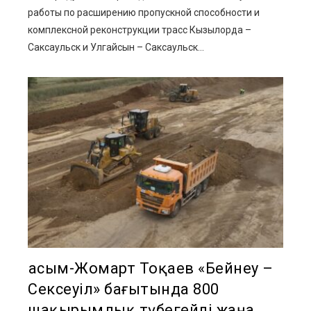
работы по расширению пропускной способности и
комплексной реконструкции трасс Кызылорда –
Саксаульск и Улгайсын – Саксаульск...
Қасым-Жомарт Тоқаев «Бейнеу –
Сексеуіл» бағытында 800
шақырымдық түбегейлі жаңа