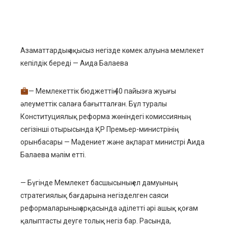
ebook
Азаматтардың ақысыз негізде көмек алуына мемлекет
ter
кепілдік береді — Аида Балаева
edIn
— Мемлекеттік бюджеттің 40 пайызға жуығы
әлеуметтік салаға бағытталған. Бұл туралы
erest
Конституциялық реформа жөніндегі комиссияның
сегізінші отырысында ҚР Премьер-министрінің
mbleupon
орынбасары — Мәдениет және ақпарат министрі Аида
Балаева мәлім етті.
l
— Бүгінде Мемлекет басшысының ел дамуының
стратегиялық бағдарына негізделген саяси
реформаларының арқасында әділетті әрі ашық қоғам
қалыптасты деуге толық негіз бар. Расында,