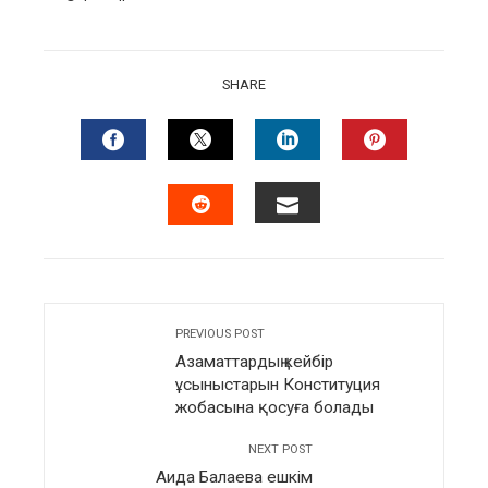
SHARE
FACEBOOK
TWITTER
LINKEDIN
PINTERES
EMAIL
STUMBLEUPON
PREVIOUS POST
Азаматтардың кейбір
ұсыныстарын Конституция
жобасына қосуға болады
NEXT POST
Аида Балаева ешкім