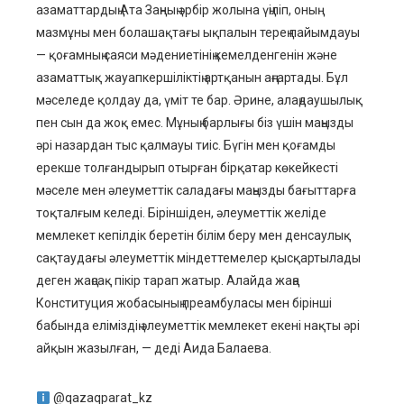
азаматтардың Ата Заңның әрбір жолына үңіліп, оның
мазмұны мен болашақтағы ықпалын терең пайымдауы
— қоғамның саяси мәдениетінің кемелденгенін және
азаматтық жауапкершіліктің артқанын аңғартады. Бұл
мәселеде қолдау да, үміт те бар. Әрине, алаңдаушылық
пен сын да жоқ емес. Мұның барлығы біз үшін маңызды
әрі назардан тыс қалмауы тиіс. Бүгін мен қоғамды
ерекше толғандырып отырған бірқатар көкейкесті
мәселе мен әлеуметтік саладағы маңызды бағыттарға
тоқталғым келеді. Біріншіден, әлеуметтік желіде
мемлекет кепілдік беретін білім беру мен денсаулық
сақтаудағы әлеуметтік міндеттемелер қысқартылады
деген жаңсақ пікір тарап жатыр. Алайда жаңа
Конституция жобасының преамбуласы мен бірінші
бабында еліміздің әлеуметтік мемлекет екені нақты әрі
айқын жазылған, — деді Аида Балаева.
@qazaqparat_kz