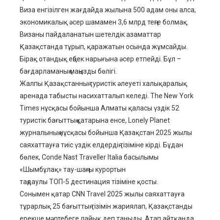
Виза енгізілген жағдайда жылына 500 адам оны алса,
экономикалық әсер шамамен 3,6 млрд теңге болмақ.
Визаны пайдаланатын шетелдік азаматтар
Қазақстанда тұрып, қаражатын осында жұмсайды.
Бірақ отандық еңбек нарығына әсер етпейді. Бұл –
бағдарламаның маңызды бөлігі.
Жалпы Қазақстанның туристік әлеуеті халықаралық
аренада табысты насихатталып келеді. The New York
Times нұсқасы бойынша Алматы қаласы үздік 52
туристік бағыттың қатарына енсе, Lonely Planet
журналының нұсқасы бойынша Қазақстан 2025 жылы
саяхаттауға тиіс үздік елдердің тізіміне кірді. Бұдан
бөлек, Conde Nast Traveller Italia басылымы
«Шымбұлақ» тау-шаңғы курортын
таңдаулы ТОП-5 дестинация тізіміне қосты.
Сонымен қатар CNN Travel 2025 жылы саяхаттауға
тұрарлық 25 бағыттың тізімін жариялап, Қазақстанды
ерекше мәртебеге лайық деп таныды. Атап айтқанда,