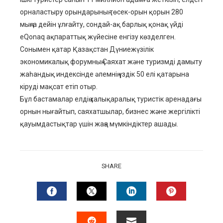
орналастыру орындарының төсек-орын қорын 280
мыңға дейін ұлғайту, сондай-ақ барлық қонақ үйді
eQonaq ақпараттық жүйесіне енгізу көзделген.
Сонымен қатар Қазақстан Дүниежүзілік
экономикалық форумның Саяхат және туризмді дамыту
жаһандық индексінде әлемнің үздік 50 елі қатарына
кіруді мақсат етіп отыр.
Бұл бастамалар елдің халықаралық туристік аренадағы
орнын нығайтып, саяхатшылар, бизнес және жергілікті
қауымдастықтар үшін жаңа мүмкіндіктер ашады.
SHARE
FACEBOOK
TWITTER
LINKEDIN
PINTERES