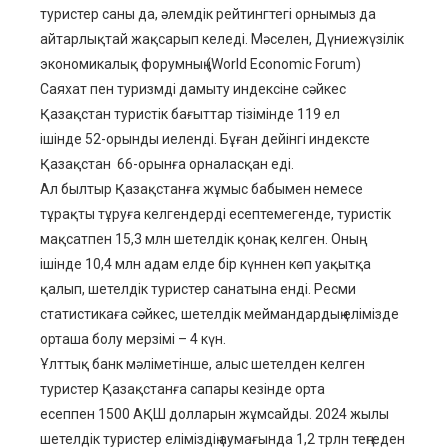
туристер саны да, әлемдік рейтингтегі орнымыз да
айтарлықтай жақсарып келеді. Мәселен, Дүниежүзілік
экономикалық форумның (World Economic Forum)
Саяхат пен туризмді дамыту индексіне сәйкес
Қазақстан туристік бағыттар тізімінде 119 ел
ішінде 52-орынды иеленді. Бұған дейінгі индексте
Қазақстан 66-орынға орналасқан еді.
Ал былтыр Қазақстанға жұмыс бабымен немесе
тұрақты тұруға келгендерді есептемегенде, туристік
мақсатпен 15,3 млн шетелдік қонақ келген. Оның
ішінде 10,4 млн адам елде бір күннен көп уақытқа
қалып, шетелдік туристер санатына енді. Ресми
статистикаға сәйкес, шетелдік меймандардың елімізде
орташа болу мерзімі – 4 күн.
Ұлттық банк мәліметінше, алыс шетелден келген
туристер Қазақстанға сапары кезінде орта
есеппен 1500 АҚШ долларын жұмсайды. 2024 жылы
шетелдік туристер еліміздің аумағында 1,2 трлн теңгеден