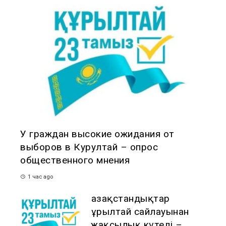
У граждан высокие ожидания от
выборов в Курултай – опрос
общественного мнения
1 час ago
Қазақстандықтар
Құрылтай сайлауынан
жақсылық күтеді –