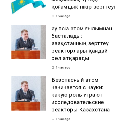
қоғамдық пікір зерттеуі
1 час ago
Қауіпсіз атом ғылымнан
басталады:
Қазақстанның зерттеу
реакторлары қандай
рөл атқарады
1 час ago
Безопасный атом
начинается с науки:
какую роль играют
исследовательские
реакторы Казахстана
1 час ago