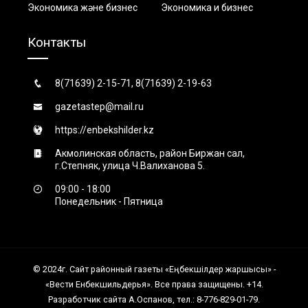
Экономика және бизнес
Экономика и бизнес
Контакты
8(71639) 2-15-71, 8(71639) 2-19-63
gazetastep@mail.ru
https://enbekshilder.kz
Акмолинская область, район Биржан сал,
г.Степняк, улица Ч.Валиханова 5.
09:00 - 18:00
Понедельник - Пятница
© 2024г. Сайт районный газеты «Еңбекшiлдер жаршысы» -
«Вести Енбекшильдерья». Все права защищены. +14.
Разработчик сайта А.Оспанов, тел.: 8-776-829-01-79.