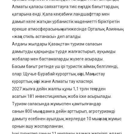
Алматы қаласы саяхаттауға тиіс ең үздік бағыттардың
қатарына енді. Қала кең табиғи ландшафттар мен
дамып келе жатқан урбанистік мәдениетті біріктіретін
ерекше атмосферасының нәтижесінде Орталық Азияның
«жаңа стиль астанасы» деп аталды.
Алдағы жылдары Қазақстан туризм саласын
дамытуды қарқынды түрде жалғастырып, ауқымды
жобалар мен бастамаларды жүзеге асырады.
Басым бағыт ретінде үш ірі туристік аймақ белгіленді,
олар: Щучье-Бурабай курорттық өңірі, Маңғыстау
курорттық өңірі және Алматы тау кластері.
2027 жылға дейін жалпы құны 1,1 трлн теңгеден
асатын 181 инвестициялық жоба іске асырылады.
Туризм саласында жұмыспен қамтылғандар
санын 800 мың адамға дейін арттырып, агротуризмді
дамыту есебінен ауылдық жерлерде 10 мың жаңа жұмыс
орнын ашу жоспарланған.
Ішкі туристер санын 11 миллион адамға жеткізіп, елдегі