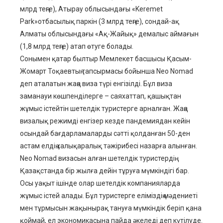
млрд теңге), Атырау облысындағы «Keremet
Park»отбасылық паркін (3 млрд теңге), сондай-ақ
Алматы облысындағы «Ақ-Жайық» демалыс аймағын
(1,8 млрд теңге) атап өтуге болады.
Сонымен қатар былтыр Мемлекет басшысы Қасым-
Жомарт Тоқаевтың тапсырмасы бойынша Neo Nomad
деп аталатын жаңа виза түрі енгізілді. Бұл виза
заманауи көшпенділерге – саяхаттап, қашықтан
жұмыс істейтін шетелдік туристерге арналған. Жаңа
визалық режимді енгізер кезде пандемиядан кейін
осындай бағдарламаларды сәтті қолданған 50-ден
астам елдің халықаралық тәжірибесі назарға алынған.
Neo Nomad визасын алған шетелдік туристердің
Қазақстанда бір жылға дейін тұруға мүмкіндігі бар.
Осы уақыт ішінде олар шетелдік компанияларда
жұмыс істей алады. Бұл туристерге еліміздің мәдениеті
мен тұрмысын жақынырақ тануға мүмкіндік беріп қана
қоймай, ел экономикасына пайда әкеледі деп күтілуде.