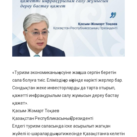
ebook
ter
edIn
erest
mbleupon
«Туризм экономиканың өсуіне жаңаша серпін беретін
сала болуға тиіс. Еліміздің әр өңірінде көрікті жерлер бар.
l
Сондықтан жеке инвесторларды да тарта отырып,
қажетті инфрақұрылым салу жұмысын дереу бастау
қажет».
Қасым-Жомарт Тоқаев
Қазақстан Республикасының Президенті
Елдегі туризм саласында іске асырылып жатқан
жүйелі іс-шаралардың нәтижесінде Қазақстанға келетін