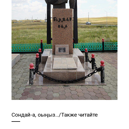
Сондай-ақ, оқыңыз…/Также читайте