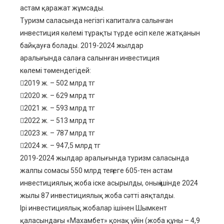
астам қаражат жұмсады.
Туризм саласында негізгі капиталға салынған
инвестиция көлемі тұрақты түрде өсіп келе жатқанын
байқауға болады. 2019-2024 жылдар
аралығында салаға салынған инвестиция
көлемі төмендегідей:
2019 ж. – 502 млрд тг
2020 ж. – 629 млрд тг
2021 ж. – 593 млрд тг
2022 ж. – 513 млрд тг
2023 ж. – 787 млрд тг
2024 ж. – 947,5 млрд тг
2019-2024 жылдар аралығында туризм саласында
жалпы сомасы 550 млрд теңгеге 605-тен астам
инвестициялық жоба іске асырылды, оның ішінде 2024
жылы 87 инвестициялық жоба сәтті аяқталды.
Ірі инвестициялық жобалар ішінен Шымкент
қаласындағы «Махамбет» қонақ үйін (жоба құны – 4,9