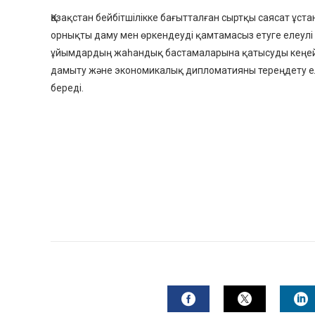
Қазақстан бейбітшілікке бағытталған сыртқы саясат ұста
орнықты даму мен өркендеуді қамтамасыз етуге елеулі
ұйымдардың жаһандық бастамаларына қатысуды кеңейту
дамыту және экономикалық дипломатияны тереңдету ел
береді.