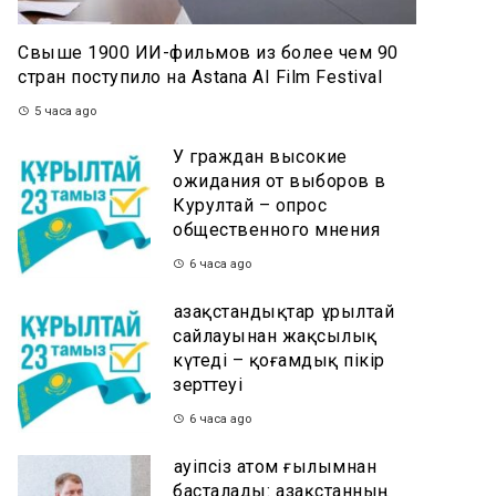
Свыше 1900 ИИ-фильмов из более чем 90
стран поступило на Astana AI Film Festival
5 часа ago
У граждан высокие
ожидания от выборов в
Курултай – опрос
общественного мнения
6 часа ago
Қазақстандықтар Құрылтай
сайлауынан жақсылық
күтеді – қоғамдық пікір
зерттеуі
6 часа ago
Қауіпсіз атом ғылымнан
басталады: Қазақстанның