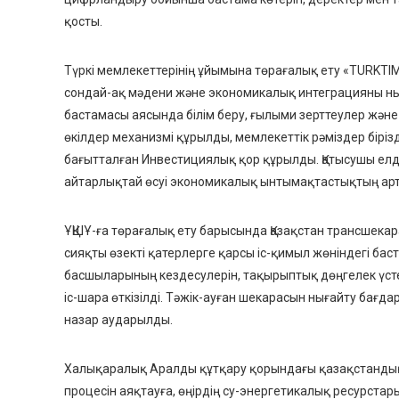
қосты.
Түркі мемлекеттерінің ұйымына
төрағалық ету
«TURKTIM
сондай-ақ мәдени және экономикалық интеграцияны ны
бастамасы
аясында білім беру, ғылыми зерттеулер жән
өкілдер механизмі құрылды, мемлекеттік рәміздер бірі
бағытталған
Инвестициялық қор
құрылды. Қатысушы ел
айтарлықтай өсуі экономикалық ынтымақтастықтың арт
ҰҚШҰ-ға төрағалық ету
барысында Қазақстан
трансшекара
сияқты өзекті қатерлерге қарсы іс-қимыл жөніндегі бас
басшыларының кездесулерін, тақырыптық дөңгелек үсте
іс-шара өткізілді.
Тәжік-ауған шекарасын нығайту бағд
назар аударылды.
Халықаралық Аралды құтқару қорындағы
қазақстандық
процесін аяқтауға, өңірдің су-энергетикалық ресурстар