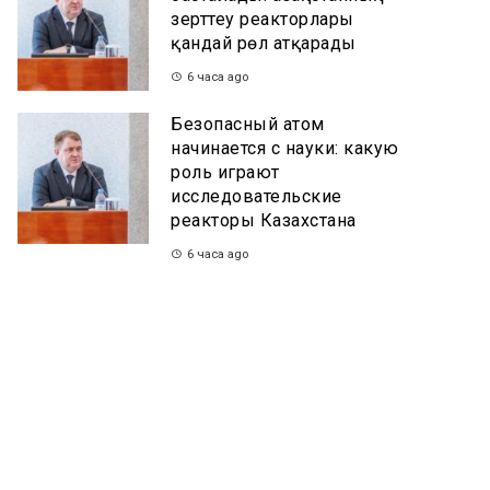
зерттеу реакторлары
қандай рөл атқарады
6 часа ago
Безопасный атом
начинается с науки: какую
роль играют
исследовательские
реакторы Казахстана
6 часа ago