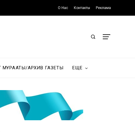
О Нас
Контакты
Реклама
Т МҰРАҒАТЫ/АРХИВ ГАЗЕТЫ
ЕЩЕ
і