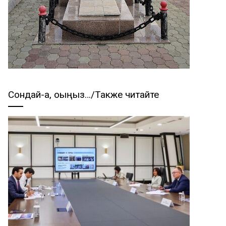
Сондай-ақ, оқыңыз…/Также читайте