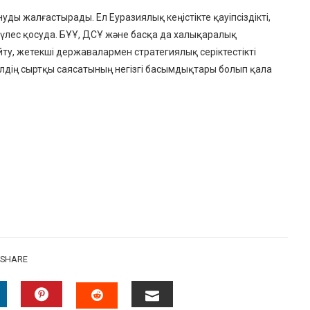
нуды жалғастырады. Ел Еуразиялық кеңістікте қауіпсіздікті,
 үлес қосуда. БҰҰ, ДСҰ және басқа да халықаралық
, жетекші державалармен стратегиялық серіктестікті
дің сыртқы саясатының негізгі басымдықтары болып қала
SHARE