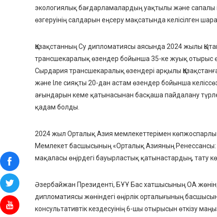
экологиялық бағдарламалардың уақтылы және сапалы і
өзгеруінің салдарын еңсеру мақсатында келісілген ша
Қазақстанның Су дипломатиясы аясында 2024 жылы
Қыт
трансшекаралық өзендер бойынша 35-ке жуық отырыс
ө
Сырдария трансшекаралық өзендері арқылы Қазақстанға 
және Іле сияқты 20-дан астам өзендер бойынша келіссө
ағындарын кеме қатынасынан басқаша пайдалану түрл
қадам болды.
2024 жыл Орталық Азия мемлекеттерімен көпжоспарлы 
Мемлекет басшысының «Орталық Азияның Ренессансы:
мақаласы өңірдегі бауырластық қатынастардың, тату көр
Әзербайжан Президенті, БҰҰ Бас хатшысының ОА жөнінде
дипломатиясы жөніндегі өңірлік орталығының басшыс
консультативтік кездесуінің 6-шы отырысын
өткізу маң