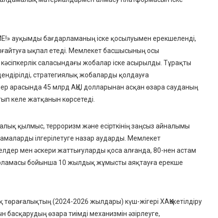
E!» ауқымды бағдарламаның
іске қосылуымен ерекшеленді,
ғайтуға ықпал етеді. Мемлекет басшысының осы
е кәсіпкерлік саласындағы жобалар
іске асырылды. Тұрақты
здендірілді, стратегиялық жобаларды қолдауға
дер арасында
45 млрд АҚШ долларынан асқан өзара сауданың
ып келе жатқанын көрсетеді.
лық қылмыс, терроризм және есірткінің заңсыз айналымы
тамаларды ілгерілетуге
назар аударды. Мемлекет
лдер мен әскери жаттығуларды қоса алғанда, 80-нен астам
арламасы бойынша 10 жылдық жұмысты аяқтауға
ерекше
 төрағалықтың (2024-2026 жылдары) күш-жігері ХАҚҚ жетілдіру
ын басқарудың өзара тиімді механизмін әзірлеуге,