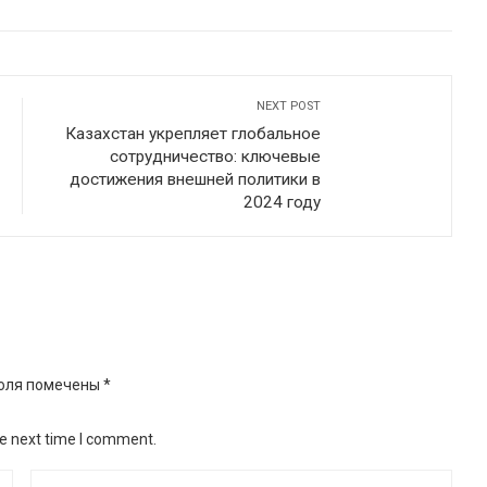
INKEDIN
PINTEREST
EMAIL
STUMBLEUPON
NEXT POST
Казахстан укрепляет глобальное
сотрудничество: ключевые
достижения внешней политики в
2024 году
оля помечены
*
he next time I comment.