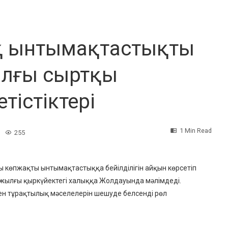
ық ынтымақтастықты
ылғы сыртқы
тістіктері
1 Min Read
255
ы көпжақты ынтымақтастыққа бейілділігін айқын көрсетіп
 жылғы қыркүйектегі халыққа Жолдауында мәлімдеді.
пен тұрақтылық мәселелерін шешуде белсенді рөл