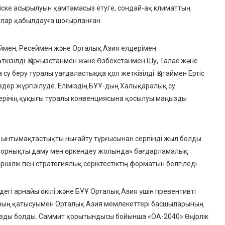
ске асырылуын қамтамасыз етуге, сондай-ақ климаттың
ралар қабылдауға шоғырланған.
аймен, Ресеймен және Орталық Азия елдерімен
ткізілді.
Қырғызстанмен және Өзбекстанмен Шу, Талас және
су беру туралы уағдаластыққа қол жеткізілді.
Қытаймен Ертіс
здер жүргізілуде. Еліміздің БҰҰ-дың Халықаралық су
ерінің құқығы туралы конвенциясына қосылуы маңызды
ынтымақтастықты нығайту тұрғысынан серпінді жыл болды.
 орнықты даму мен өркендеу жолында» бағдарламалық
шілік пен стратегиялық серіктестіктің форматын белгіледі.
гі арнайы өкілі және БҰҰ Орталық Азия үшін превентивті
ының қатысуымен
Орталық Азия мемлекеттері басшыларының
ызды болды. Саммит қорытындысы бойынша «ОА-2040» Өңірлік