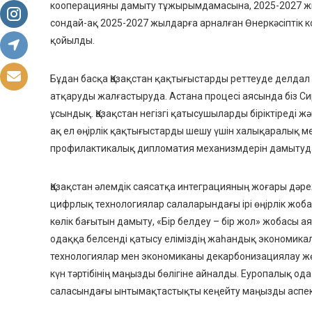
кооперацияны дамыту тұжырымдамасына, 2025-2027 жы
сондай-ақ 2025-2027 жылдарға арналған Өнеркәсіптік 
қойылды.
Бұдан басқа Қазақстан
қақтығыстарды реттеуде
делдал
атқаруды жалғастыруда.
Астана процесі аясында біз 
ұсындық.
Қазақстан негізгі қатысушыларды біріктіреді 
ақ ел өңірлік қақтығыстарды шешу үшін халықаралық м
профилактикалық дипломатия механизмдерін дамытуд
Қазақстан әлемдік саясатқа интеграцияның жоғары дәреж
цифрлық технологиялар
салаларындағы ірі өңірлік жо
көлік бағытын дамыту, «Бір белдеу – бір жол» жобасы
одаққа белсенді қатысу еліміздің жаһандық экономика
технологиялар мен экономиканы декарбонизациялау жө
күн тәртібінің маңызды бөлігіне айналды. Еуропалық о
саласындағы ынтымақтастықты кеңейту маңызды аспек