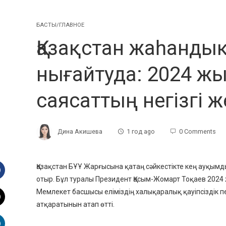
БАСТЫ/ГЛАВНОЕ
Қазақстан жаһанд
нығайтуда: 2024 ж
саясаттың негізгі же
Дина Акишева
1 год ago
0 Comments
Қазақстан БҰҰ Жарғысына қатаң сәйкестікте кең ауқымд
отыр. Бұл туралы Президент Қасым-Жомарт Тоқаев 2024
Facebook
Мемлекет басшысы еліміздің халықаралық қауіпсіздік 
атқаратынын атап өтті.
witter