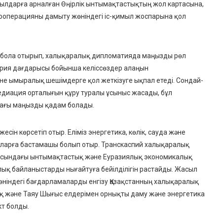
лдарға арналған Өңірлік ынтымақтастықтың жол картасына,
кооперацияны дамыту жөніндегі іс-қимыл жоспарына қол
 бола отырып
, халықаралық дипломатияда маңызды рөл
Сирия дағдарысы бойынша келіссөздер алаңын
және ымыралық шешімдерге қол жеткізуге ықпал етеді. Сондай-
едиация орталығын құру туралы ұсыныс жасады, бұл
ағы маңызды қадам болады.
есін көрсетіп отыр. Еліміз
энергетика, көлік, сауда және
баларға бастамашы болып отыр. Транскаспий халықаралық
 аясындағы ынтымақтастық және Еуразиялық экономикалық
лық байланыстарды нығайтуға бейілділігін растайды. Жасыл
ніндегі бағдарламаларды енгізу Қазақстанның халықаралық
дақ және Таяу Шығыс елдерімен орнықты даму және энергетика
т болды.