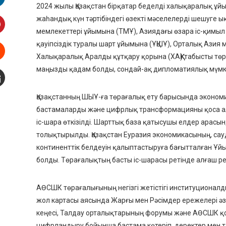
2024 жылы Қазақстан
бірқатар беделді халықаралық ұй
inkedIn
жаһандық күн тәртібіндегі өзекті мәселелерді шешуге ық
мемлекеттері ұйымына (ТМҰ), Азиядағы өзара іс-қимыл
interest
қауіпсіздік туралы шарт ұйымына (ҰҚШҰ), Орталық Азия
Халықаралық Аралды құтқару қорына (ХАҚҚ)
табысты төр
Stumbleupon
маңызды қадам болды, сондай-ақ дипломатиялық мүмкін
mail
Қазақстанның ШЫҰ-ға төрағалық ету
барысында экономик
бастамаларды және цифрлық трансформацияны қоса а
іс-шара өткізілді
.
Шарттық база
қатысушы елдер арасын
толықтырылды
. Қазақстан
Еуразия экономикасының, сау
континенттік белдеуін
қалыптастыруға бағытталған Ұйы
болды. Төрағалықтың басты іс-шарасы ретінде алғаш р
АӨСШК
төрағалығының негізгі жетістігі институциона
жол картасы аясында Жарғы мен Рәсімдер ережелері ә
кеңесі, Талдау орталықтарының форумы және АӨСШК қ
цифрландыру бойынша бастама көтеріп, деректер мен 