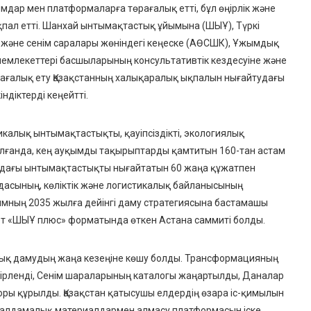
ымдар мен платформаларға төрағалық етті
, бұл өңірлік және
пал етті.
Шанхай ынтымақтастық ұйымына (ШЫҰ), Түркі
 және сенім саралары жөніндегі кеңеске (АӨСШК), Ұжымдық
 мемлекеттері басшыларының консультативтік кездесуіне және
ағалық ету Қазақстанның халықаралық ықпалын нығайтудағы
діктерді кеңейтті.
алық ынтымақтастықты, қауіпсіздікті, экологиялық
лғанда, кең ауқымды тақырыптарды қамтитын
160-тан астам
дағы ынтымақтастықты нығайтатын
60 жаңа құжатпен
дасының, көліктік және логистикалық байланысының
мның 2035 жылға дейінгі даму стратегиясына бастамашы
ет «ШЫҰ плюс» форматында өткен Астана саммиті болды.
лдық дамудың жаңа кезеңіне көшу болды. Трансформацияның
зірленді, Сенім шараларының каталогы жаңартылды,
Даналар
оры
құрылды. Қазақстан қатысушы елдердің өзара іс-қимылын
талдамалық материалдармен алмасу платформасын іске